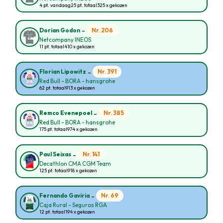
4 pt. vandaag
25 pt. totaal
325 x gekozen
-
Nr. 206
Dorian Godon
Netcompany INEOS
11 pt. totaal
410 x gekozen
-
Nr. 391
Florian Lipowitz
Red Bull - BORA - hansgrohe
62 pt. totaal
913 x gekozen
-
Nr. 385
Remco Evenepoel
Red Bull - BORA - hansgrohe
175 pt. totaal
974 x gekozen
-
Nr. 141
Paul Seixas
Decathlon CMA CGM Team
125 pt. totaal
918 x gekozen
-
Nr. 69
Fernando Gaviria
Caja Rural - Seguros RGA
12 pt. totaal
194 x gekozen