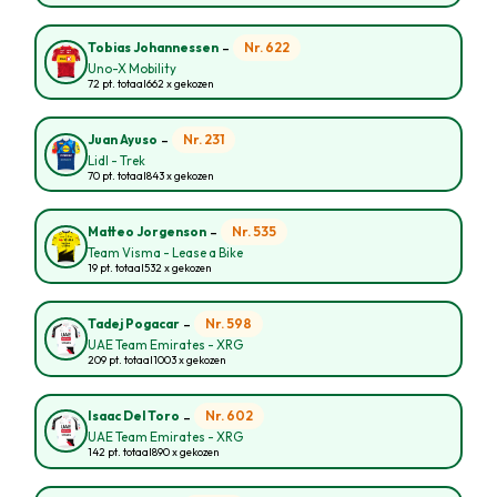
-
Nr. 622
Tobias Johannessen
Uno-X Mobility
72 pt. totaal
662 x gekozen
-
Nr. 231
Juan Ayuso
Lidl - Trek
70 pt. totaal
843 x gekozen
-
Nr. 535
Matteo Jorgenson
Team Visma - Lease a Bike
19 pt. totaal
532 x gekozen
-
Nr. 598
Tadej Pogacar
UAE Team Emirates - XRG
209 pt. totaal
1003 x gekozen
-
Nr. 602
Isaac Del Toro
UAE Team Emirates - XRG
142 pt. totaal
890 x gekozen