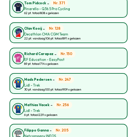
-
Nr. 371
Tom Pidcock
Pinarello - Q36.5 Pro Cycling
62 pt. totaal
808 x gekozen
-
Nr. 128
Olav Kooij
Decathlon CMA CGM Team
22 pt. vandaag
106 pt. totaal
891 x gekozen
-
Nr. 150
Richard Carapaz
EF Education - EasyPost
89 pt. totaal
714 x gekozen
-
Nr. 247
Mads Pedersen
Lidl - Trek
30 pt. vandaag
100 pt. totaal
909 x gekozen
-
Nr. 256
Mathias Vacek
Lidl - Trek
6 pt. totaal
229 x gekozen
-
Nr. 205
Filippo Ganna
Netcompany INEOS