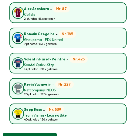
-
Nr. 87
Alex Aranburu
Cofidis
2 pt. totaal
88 x gekozen
-
Nr. 185
Romain Gregoire
Groupama - FDJ United
9 pt. totaal
487 x gekozen
-
Nr. 423
Valentin Paret-Peintre
Soudal Quick-Step
13 pt. totaal
180 x gekozen
-
Nr. 227
Kevin Vauquelin
Netcompany INEOS
20 pt. totaal
520 x gekozen
-
Nr. 539
Sepp Kuss
Team Visma - Lease a Bike
40 pt. totaal
126 x gekozen