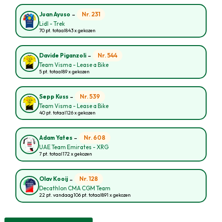
-
Nr. 231
Juan Ayuso
Lidl - Trek
70 pt. totaal
843 x gekozen
-
Nr. 544
Davide Piganzoli
Team Visma - Lease a Bike
5 pt. totaal
89 x gekozen
-
Nr. 539
Sepp Kuss
Team Visma - Lease a Bike
40 pt. totaal
126 x gekozen
-
Nr. 608
Adam Yates
UAE Team Emirates - XRG
7 pt. totaal
172 x gekozen
-
Nr. 128
Olav Kooij
Decathlon CMA CGM Team
22 pt. vandaag
106 pt. totaal
891 x gekozen