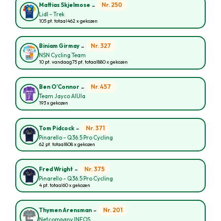
-
Nr. 250
Mattias Skjelmose
Lidl - Trek
105 pt. totaal
462 x gekozen
-
Nr. 327
Biniam Girmay
NSN Cycling Team
10 pt. vandaag
75 pt. totaal
880 x gekozen
-
Nr. 457
Ben O’Connor
Team Jayco AlUla
193 x gekozen
-
Nr. 371
Tom Pidcock
Pinarello - Q36.5 Pro Cycling
62 pt. totaal
808 x gekozen
-
Nr. 375
Fred Wright
Pinarello - Q36.5 Pro Cycling
4 pt. totaal
60 x gekozen
-
Nr. 201
Thymen Arensman
Netcompany INEOS