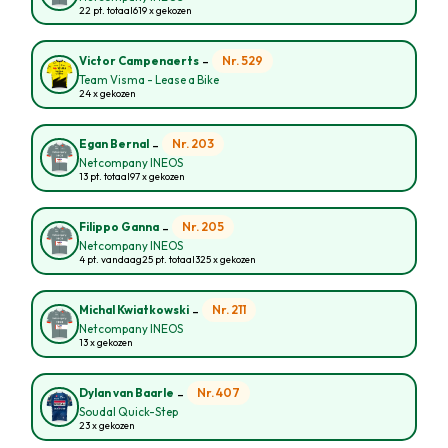
22 pt. totaal
619 x gekozen
-
Nr. 529
Victor Campenaerts
Team Visma - Lease a Bike
24 x gekozen
-
Nr. 203
Egan Bernal
Netcompany INEOS
13 pt. totaal
97 x gekozen
-
Nr. 205
Filippo Ganna
Netcompany INEOS
4 pt. vandaag
25 pt. totaal
325 x gekozen
-
Nr. 211
Michal Kwiatkowski
Netcompany INEOS
13 x gekozen
-
Nr. 407
Dylan van Baarle
Soudal Quick-Step
23 x gekozen