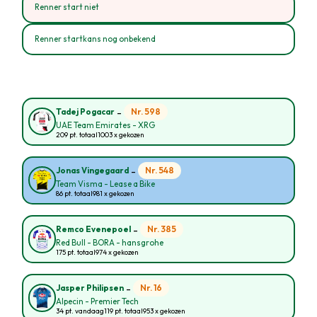
Renner start niet
Renner startkans nog onbekend
-
Nr. 598
Tadej Pogacar
UAE Team Emirates - XRG
209 pt. totaal
1003 x gekozen
-
Nr. 548
Jonas Vingegaard
Team Visma - Lease a Bike
86 pt. totaal
981 x gekozen
-
Nr. 385
Remco Evenepoel
Red Bull - BORA - hansgrohe
175 pt. totaal
974 x gekozen
-
Nr. 16
Jasper Philipsen
Alpecin - Premier Tech
34 pt. vandaag
119 pt. totaal
953 x gekozen