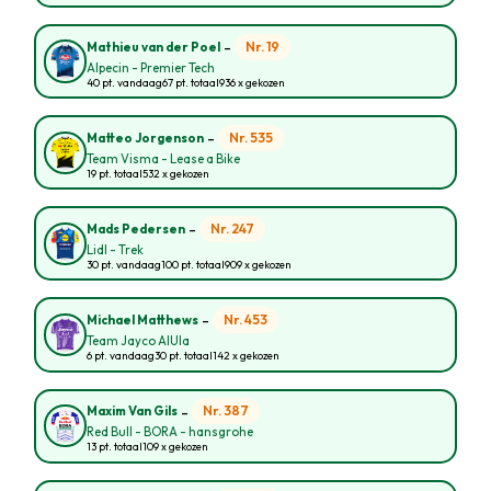
-
Nr. 19
Mathieu van der Poel
Alpecin - Premier Tech
40 pt. vandaag
67 pt. totaal
936 x gekozen
-
Nr. 535
Matteo Jorgenson
Team Visma - Lease a Bike
19 pt. totaal
532 x gekozen
-
Nr. 247
Mads Pedersen
Lidl - Trek
30 pt. vandaag
100 pt. totaal
909 x gekozen
-
Nr. 453
Michael Matthews
Team Jayco AlUla
6 pt. vandaag
30 pt. totaal
142 x gekozen
-
Nr. 387
Maxim Van Gils
Red Bull - BORA - hansgrohe
13 pt. totaal
109 x gekozen