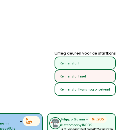
Uitleg kleuren voor de startkans
Renner start
Renner start niet
Renner startkans nog onbekend
-
Nr.
Nr. 205
Filippo Ganna
-
437
mann
Netcompany INEOS
yco AlUla
4 pt. vandaag
25 pt. totaal
325 x gekozen