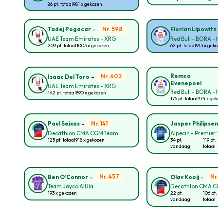
86 pt. totaal
981 x gekozen
-
Nr. 598
Tadej Pogacar
Florian Lipowitz
UAE Team Emirates - XRG
Red Bull - BORA -
209 pt. totaal
1003 x gekozen
62 pt. totaal
913 x gek
-
Remco
Nr. 602
Isaac Del Toro
Evenepoel
UAE Team Emirates - XRG
Red Bull - BORA -
142 pt. totaal
890 x gekozen
175 pt. totaal
974 x ge
-
Nr. 141
Paul Seixas
Jasper Philipse
Decathlon CMA CGM Team
Alpecin - Premier 
125 pt. totaal
918 x gekozen
34 pt.
119 pt.
vandaag
totaal
-
-
Nr. 457
Nr
Ben O’Connor
Olav Kooij
Team Jayco AlUla
Decathlon CMA 
193 x gekozen
22 pt.
106 pt.
vandaag
totaal