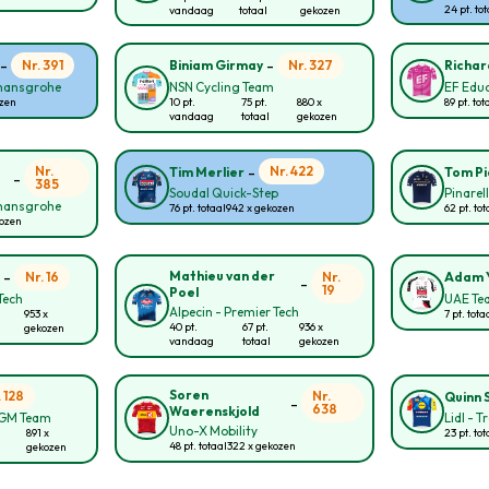
24 pt. to
vandaag
totaal
gekozen
-
-
Nr. 391
Nr. 327
Biniam Girmay
Richar
 hansgrohe
NSN Cycling Team
EF Educ
ozen
10 pt.
75 pt.
880 x
89 pt. tot
vandaag
totaal
gekozen
-
Nr.
Nr. 422
Tim Merlier
Tom P
-
385
Soudal Quick-Step
Pinarel
 hansgrohe
76 pt. totaal
942 x gekozen
62 pt. tot
kozen
-
Mathieu van der
Nr. 16
Nr.
n
Adam 
-
19
Poel
Tech
UAE Te
Alpecin - Premier Tech
953 x
7 pt. tota
40 pt.
67 pt.
936 x
gekozen
vandaag
totaal
gekozen
Soren
. 128
Nr.
Quinn 
-
638
Waerenskjold
CGM Team
Lidl - T
Uno-X Mobility
891 x
23 pt. tot
48 pt. totaal
322 x gekozen
gekozen