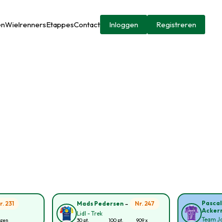
en
Wielrenners
Etappes
Contact
Inloggen
Registreren
-
Pascal
r. 231
Nr. 247
Mads Pedersen
Acker
Lidl - Trek
Team Ja
ozen
30 pt.
100 pt.
909 x