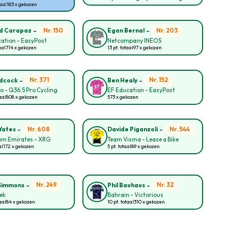
taal
183 x gekozen
-
-
Nr. 150
Nr. 203
d Carapaz
Egan Bernal
ation - EasyPost
Netcompany INEOS
aal
714 x gekozen
13 pt. totaal
97 x gekozen
-
-
Nr. 371
Nr. 152
idcock
Ben Healy
lo - Q36.5 Pro Cycling
EF Education - EasyPost
aal
808 x gekozen
573 x gekozen
-
-
Nr. 608
Nr. 544
Yates
Davide Piganzoli
am Emirates - XRG
Team Visma - Lease a Bike
al
172 x gekozen
5 pt. totaal
89 x gekozen
-
-
Nr. 249
Nr. 32
Simmons
Phil Bauhaus
rek
Bahrain - Victorious
aal
84 x gekozen
10 pt. totaal
310 x gekozen