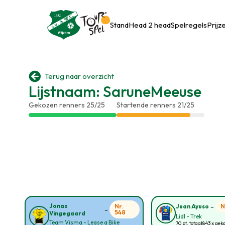
Stand
Head 2 head
Spelregels
Prijz

Terug naar overzicht
Lijstnaam: SaruneMeeuse
Gekozen renners 25/25
Startende renners 21/25
-
Jonas
Nr.
N
Juan Ayuso
-
548
Vingegaard
Lidl - Trek
Team Visma - Lease a Bike
70 pt. totaal
843 x gek