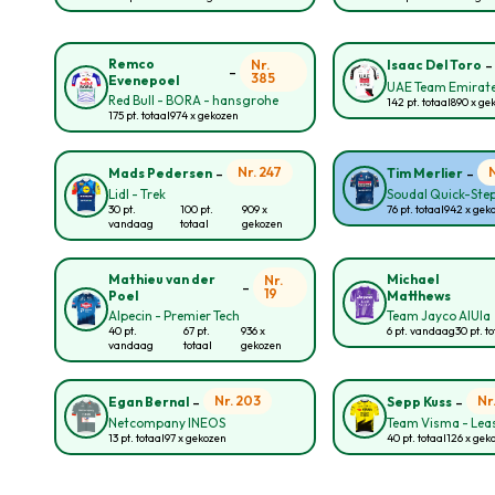
Remco
Nr.
Isaac Del Toro
-
385
Evenepoel
UAE Team Emirate
Red Bull - BORA - hansgrohe
142 pt. totaal
890 x ge
175 pt. totaal
974 x gekozen
-
-
Nr. 247
Mads Pedersen
Tim Merlier
Lidl - Trek
Soudal Quick-Ste
30 pt.
100 pt.
909 x
76 pt. totaal
942 x gek
vandaag
totaal
gekozen
Mathieu van der
Michael
Nr.
-
19
Poel
Matthews
Alpecin - Premier Tech
Team Jayco AlUla
40 pt.
67 pt.
936 x
6 pt. vandaag
30 pt. t
vandaag
totaal
gekozen
-
-
Nr. 203
Nr
Egan Bernal
Sepp Kuss
Netcompany INEOS
Team Visma - Leas
13 pt. totaal
97 x gekozen
40 pt. totaal
126 x gek