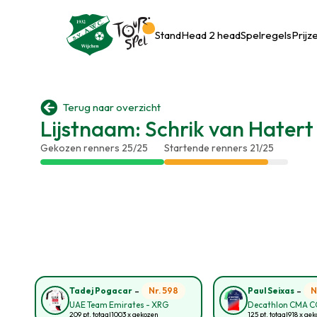
Stand
Head 2 head
Spelregels
Prijz

Terug naar overzicht
Lijstnaam: Schrik van Hatert
Gekozen renners 25/25
Startende renners 21/25
-
-
Nr. 598
N
Tadej Pogacar
Paul Seixas
UAE Team Emirates - XRG
Decathlon CMA 
209 pt. totaal
1003 x gekozen
125 pt. totaal
918 x ge