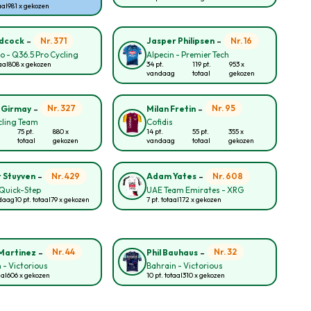
aal
981 x gekozen
-
-
Nr. 371
Nr. 16
idcock
Jasper Philipsen
lo - Q36.5 Pro Cycling
Alpecin - Premier Tech
aal
808 x gekozen
34 pt.
119 pt.
953 x
vandaag
totaal
gekozen
-
-
Nr. 327
Nr. 95
 Girmay
Milan Fretin
cling Team
Cofidis
75 pt.
880 x
14 pt.
55 pt.
355 x
totaal
gekozen
vandaag
totaal
gekozen
-
-
Nr. 429
Nr. 608
 Stuyven
Adam Yates
Quick-Step
UAE Team Emirates - XRG
ndaag
10 pt. totaal
79 x gekozen
7 pt. totaal
172 x gekozen
-
-
Nr. 44
Nr. 32
Martinez
Phil Bauhaus
 - Victorious
Bahrain - Victorious
aal
606 x gekozen
10 pt. totaal
310 x gekozen