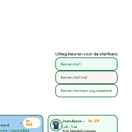
Uitleg kleuren voor de startkans
Renner start
Renner start niet
Renner startkans nog onbekend
-
Nr.
Nr. 231
Juan Ayuso
-
548
gaard
Lidl - Trek
sma - Lease a Bike
70 pt. totaal
843 x gekozen