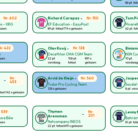
86 pt. tot
-
-
Nr. 602
Nr. 150
Richard Carapaz
Tom P
s - XRG
EF Education - EasyPost
Pinarel
kozen
89 pt. totaal
714 x gekozen
62 pt. tot
-
Nr. 422
Nr. 128
Olav Kooij
Biniam
p
Decathlon CMA CGM Team
NSN Cy
ozen
22 pt.
106 pt.
891 x
10 pt.
vandaag
totaal
gekozen
vandaag
-
Nr.
Nr. 560
Arvid de Kleijn
Jasper
-
453
Tudor Pro Cycling Team
Soudal 
128 x gekozen
8 pt. va
otaal
142 x gekozen
Thymen
. 539
Nr.
Lenny 
-
201
Arensman
e a Bike
Bahrain
Netcompany INEOS
ozen
81 pt. tot
22 pt. totaal
619 x gekozen