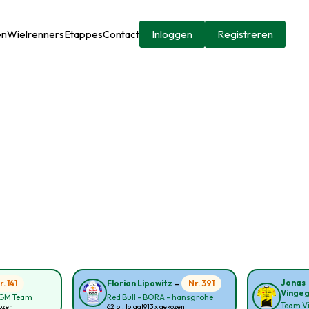
en
Wielrenners
Etappes
Contact
Inloggen
Registreren
-
Jonas
r. 141
Nr. 391
Florian Lipowitz
Vinge
CGM Team
Red Bull - BORA - hansgrohe
Team Vi
kozen
62 pt. totaal
913 x gekozen