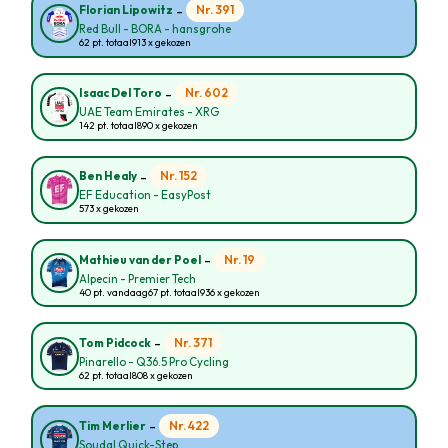
-
Nr. 391
Florian Lipowitz
Red Bull - BORA - hansgrohe
62 pt. totaal
913 x gekozen
-
Nr. 602
Isaac Del Toro
UAE Team Emirates - XRG
142 pt. totaal
890 x gekozen
-
Nr. 152
Ben Healy
EF Education - EasyPost
573 x gekozen
-
Nr. 19
Mathieu van der Poel
Alpecin - Premier Tech
40 pt. vandaag
67 pt. totaal
936 x gekozen
-
Nr. 371
Tom Pidcock
Pinarello - Q36.5 Pro Cycling
62 pt. totaal
808 x gekozen
-
Nr. 422
Tim Merlier
Soudal Quick-Step