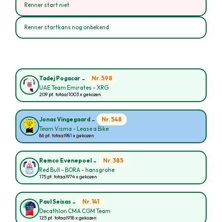
Renner start niet
Renner startkans nog onbekend
-
Nr. 598
Tadej Pogacar
UAE Team Emirates - XRG
209 pt. totaal
1003 x gekozen
-
Nr. 548
Jonas Vingegaard
Team Visma - Lease a Bike
86 pt. totaal
981 x gekozen
-
Nr. 385
Remco Evenepoel
Red Bull - BORA - hansgrohe
175 pt. totaal
974 x gekozen
-
Nr. 141
Paul Seixas
Decathlon CMA CGM Team
125 pt. totaal
918 x gekozen