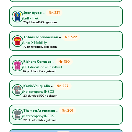
-
Nr. 231
Juan Ayuso
Lidl - Trek
70 pt. totaal
843 x gekozen
-
Nr. 622
Tobias Johannessen
Uno-X Mobility
72 pt. totaal
662 x gekozen
-
Nr. 150
Richard Carapaz
EF Education - EasyPost
89 pt. totaal
714 x gekozen
-
Nr. 227
Kevin Vauquelin
Netcompany INEOS
20 pt. totaal
520 x gekozen
-
Nr. 201
Thymen Arensman
Netcompany INEOS
22 pt. totaal
619 x gekozen