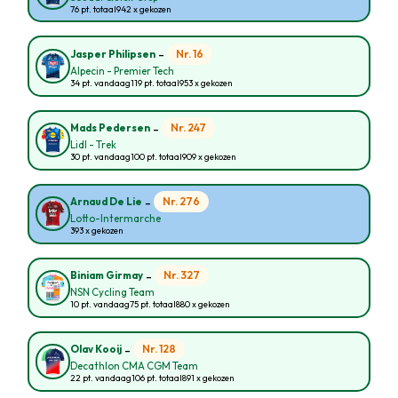
76 pt. totaal
942 x gekozen
-
Nr. 16
Jasper Philipsen
Alpecin - Premier Tech
34 pt. vandaag
119 pt. totaal
953 x gekozen
-
Nr. 247
Mads Pedersen
Lidl - Trek
30 pt. vandaag
100 pt. totaal
909 x gekozen
-
Nr. 276
Arnaud De Lie
Lotto-Intermarche
393 x gekozen
-
Nr. 327
Biniam Girmay
NSN Cycling Team
10 pt. vandaag
75 pt. totaal
880 x gekozen
-
Nr. 128
Olav Kooij
Decathlon CMA CGM Team
22 pt. vandaag
106 pt. totaal
891 x gekozen