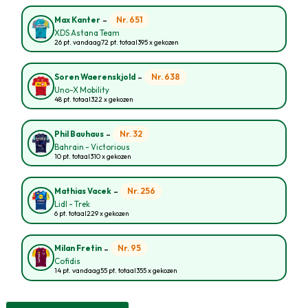
-
Nr. 651
Max Kanter
XDS Astana Team
26 pt. vandaag
72 pt. totaal
395 x gekozen
-
Nr. 638
Soren Waerenskjold
Uno-X Mobility
48 pt. totaal
322 x gekozen
-
Nr. 32
Phil Bauhaus
Bahrain - Victorious
10 pt. totaal
310 x gekozen
-
Nr. 256
Mathias Vacek
Lidl - Trek
6 pt. totaal
229 x gekozen
-
Nr. 95
Milan Fretin
Cofidis
14 pt. vandaag
55 pt. totaal
355 x gekozen