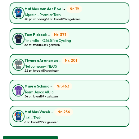
-
Nr. 19
Mathieu van der Poel
Alpecin - Premier Tech
40 pt. vandaag
67 pt. totaal
936 x gekozen
-
Nr. 371
Tom Pidcock
Pinarello - Q36.5 Pro Cycling
62 pt. totaal
808 x gekozen
-
Nr. 201
Thymen Arensman
Netcompany INEOS
22 pt. totaal
619 x gekozen
-
Nr. 463
Mauro Schmid
Team Jayco AlUla
54 pt. totaal
89 x gekozen
-
Nr. 256
Mathias Vacek
Lidl - Trek
6 pt. totaal
229 x gekozen