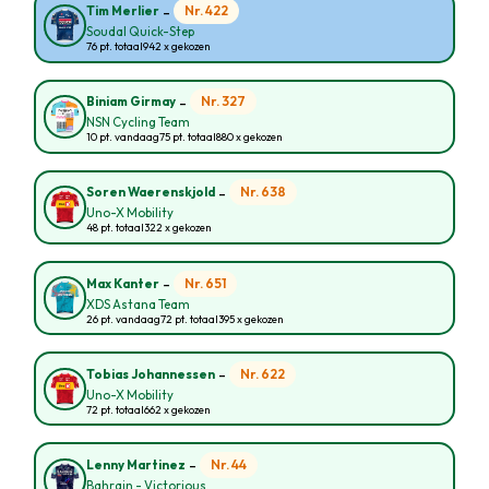
-
Nr. 422
Tim Merlier
Soudal Quick-Step
76 pt. totaal
942 x gekozen
-
Nr. 327
Biniam Girmay
NSN Cycling Team
10 pt. vandaag
75 pt. totaal
880 x gekozen
-
Nr. 638
Soren Waerenskjold
Uno-X Mobility
48 pt. totaal
322 x gekozen
-
Nr. 651
Max Kanter
XDS Astana Team
26 pt. vandaag
72 pt. totaal
395 x gekozen
-
Nr. 622
Tobias Johannessen
Uno-X Mobility
72 pt. totaal
662 x gekozen
-
Nr. 44
Lenny Martinez
Bahrain - Victorious