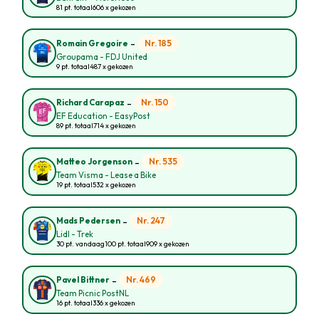
81 pt. totaal
606 x gekozen
-
Nr. 185
Romain Gregoire
Groupama - FDJ United
9 pt. totaal
487 x gekozen
-
Nr. 150
Richard Carapaz
EF Education - EasyPost
89 pt. totaal
714 x gekozen
-
Nr. 535
Matteo Jorgenson
Team Visma - Lease a Bike
19 pt. totaal
532 x gekozen
-
Nr. 247
Mads Pedersen
Lidl - Trek
30 pt. vandaag
100 pt. totaal
909 x gekozen
-
Nr. 469
Pavel Bittner
Team Picnic PostNL
16 pt. totaal
336 x gekozen