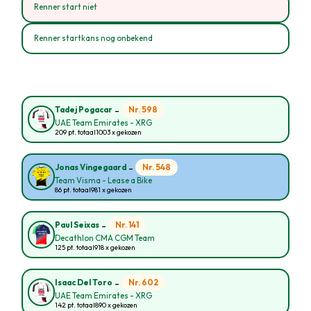
Renner start niet
Renner startkans nog onbekend
-
Nr. 598
Tadej Pogacar
UAE Team Emirates - XRG
209 pt. totaal
1003 x gekozen
-
Nr. 548
Jonas Vingegaard
Team Visma - Lease a Bike
86 pt. totaal
981 x gekozen
-
Nr. 141
Paul Seixas
Decathlon CMA CGM Team
125 pt. totaal
918 x gekozen
-
Nr. 602
Isaac Del Toro
UAE Team Emirates - XRG
142 pt. totaal
890 x gekozen