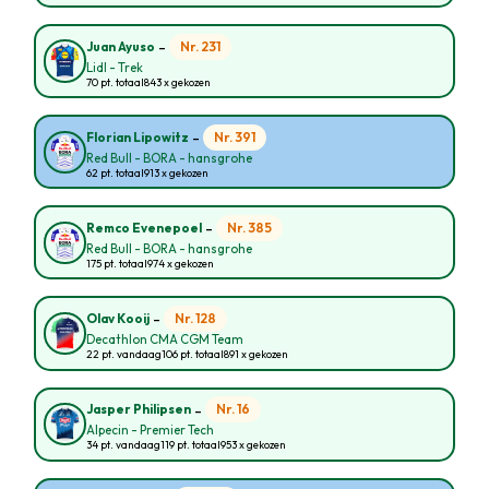
-
Nr. 231
Juan Ayuso
Lidl - Trek
70 pt. totaal
843 x gekozen
-
Nr. 391
Florian Lipowitz
Red Bull - BORA - hansgrohe
62 pt. totaal
913 x gekozen
-
Nr. 385
Remco Evenepoel
Red Bull - BORA - hansgrohe
175 pt. totaal
974 x gekozen
-
Nr. 128
Olav Kooij
Decathlon CMA CGM Team
22 pt. vandaag
106 pt. totaal
891 x gekozen
-
Nr. 16
Jasper Philipsen
Alpecin - Premier Tech
34 pt. vandaag
119 pt. totaal
953 x gekozen