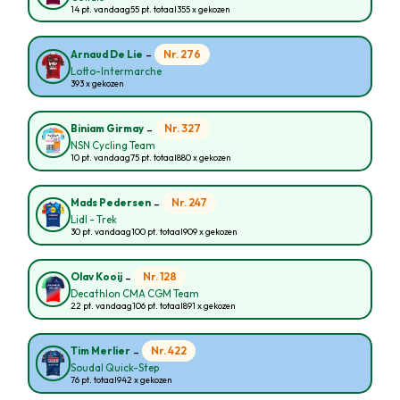
14 pt. vandaag
55 pt. totaal
355 x gekozen
-
Nr. 276
Arnaud De Lie
Lotto-Intermarche
393 x gekozen
-
Nr. 327
Biniam Girmay
NSN Cycling Team
10 pt. vandaag
75 pt. totaal
880 x gekozen
-
Nr. 247
Mads Pedersen
Lidl - Trek
30 pt. vandaag
100 pt. totaal
909 x gekozen
-
Nr. 128
Olav Kooij
Decathlon CMA CGM Team
22 pt. vandaag
106 pt. totaal
891 x gekozen
-
Nr. 422
Tim Merlier
Soudal Quick-Step
76 pt. totaal
942 x gekozen