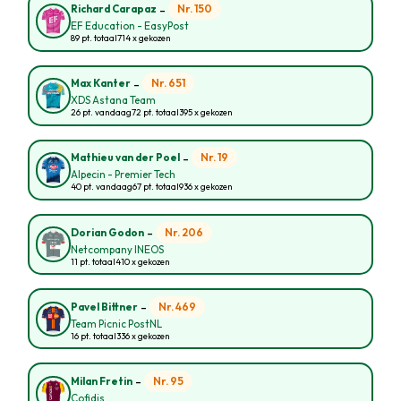
-
Nr. 150
Richard Carapaz
EF Education - EasyPost
89 pt. totaal
714 x gekozen
-
Nr. 651
Max Kanter
XDS Astana Team
26 pt. vandaag
72 pt. totaal
395 x gekozen
-
Nr. 19
Mathieu van der Poel
Alpecin - Premier Tech
40 pt. vandaag
67 pt. totaal
936 x gekozen
-
Nr. 206
Dorian Godon
Netcompany INEOS
11 pt. totaal
410 x gekozen
-
Nr. 469
Pavel Bittner
Team Picnic PostNL
16 pt. totaal
336 x gekozen
-
Nr. 95
Milan Fretin
Cofidis