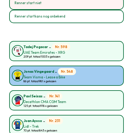
Renner start niet
Renner startkans nog onbekend
-
Nr. 598
Tadej Pogacar
UAE Team Emirates - XRG
209 pt. totaal
1003 x gekozen
-
Nr. 548
Jonas Vingegaard
Team Visma - Lease a Bike
86 pt. totaal
981 x gekozen
-
Nr. 141
Paul Seixas
Decathlon CMA CGM Team
125 pt. totaal
918 x gekozen
-
Nr. 231
Juan Ayuso
Lidl - Trek
70 pt. totaal
843 x gekozen