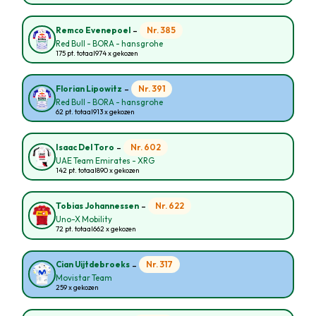
-
Nr. 385
Remco Evenepoel
Red Bull - BORA - hansgrohe
175 pt. totaal
974 x gekozen
-
Nr. 391
Florian Lipowitz
Red Bull - BORA - hansgrohe
62 pt. totaal
913 x gekozen
-
Nr. 602
Isaac Del Toro
UAE Team Emirates - XRG
142 pt. totaal
890 x gekozen
-
Nr. 622
Tobias Johannessen
Uno-X Mobility
72 pt. totaal
662 x gekozen
-
Nr. 317
Cian Uijtdebroeks
Movistar Team
259 x gekozen