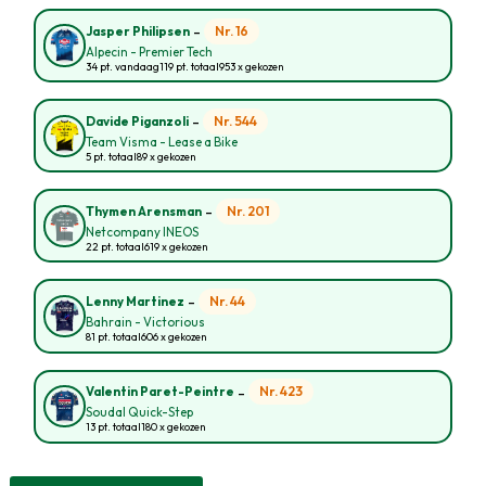
-
Nr. 16
Jasper Philipsen
Alpecin - Premier Tech
34 pt. vandaag
119 pt. totaal
953 x gekozen
-
Nr. 544
Davide Piganzoli
Team Visma - Lease a Bike
5 pt. totaal
89 x gekozen
-
Nr. 201
Thymen Arensman
Netcompany INEOS
22 pt. totaal
619 x gekozen
-
Nr. 44
Lenny Martinez
Bahrain - Victorious
81 pt. totaal
606 x gekozen
-
Nr. 423
Valentin Paret-Peintre
Soudal Quick-Step
13 pt. totaal
180 x gekozen