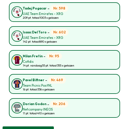
-
Nr. 598
Tadej Pogacar
UAE Team Emirates - XRG
209 pt. totaal
1003 x gekozen
-
Nr. 602
Isaac Del Toro
UAE Team Emirates - XRG
142 pt. totaal
890 x gekozen
-
Nr. 95
Milan Fretin
Cofidis
14 pt. vandaag
55 pt. totaal
355 x gekozen
-
Nr. 469
Pavel Bittner
Team Picnic PostNL
16 pt. totaal
336 x gekozen
-
Nr. 206
Dorian Godon
Netcompany INEOS
11 pt. totaal
410 x gekozen