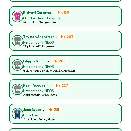
-
Nr. 150
Richard Carapaz
EF Education - EasyPost
89 pt. totaal
714 x gekozen
-
Nr. 201
Thymen Arensman
Netcompany INEOS
22 pt. totaal
619 x gekozen
-
Nr. 205
Filippo Ganna
Netcompany INEOS
4 pt. vandaag
25 pt. totaal
325 x gekozen
-
Nr. 227
Kevin Vauquelin
Netcompany INEOS
20 pt. totaal
520 x gekozen
-
Nr. 231
Juan Ayuso
Lidl - Trek
70 pt. totaal
843 x gekozen