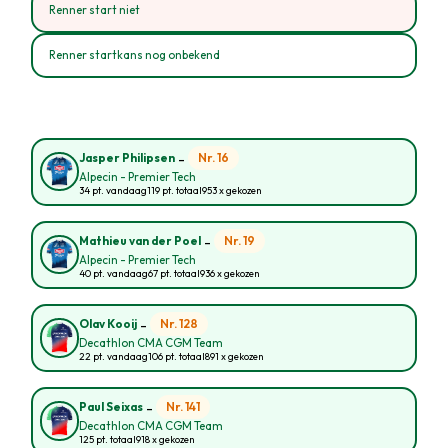
Renner start niet
Renner startkans nog onbekend
-
Nr. 16
Jasper Philipsen
Alpecin - Premier Tech
34 pt. vandaag
119 pt. totaal
953 x gekozen
-
Nr. 19
Mathieu van der Poel
Alpecin - Premier Tech
40 pt. vandaag
67 pt. totaal
936 x gekozen
-
Nr. 128
Olav Kooij
Decathlon CMA CGM Team
22 pt. vandaag
106 pt. totaal
891 x gekozen
-
Nr. 141
Paul Seixas
Decathlon CMA CGM Team
125 pt. totaal
918 x gekozen