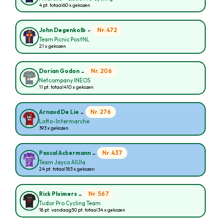
4 pt. totaal
60 x gekozen
-
Nr. 472
John Degenkolb
Team Picnic PostNL
21 x gekozen
-
Nr. 206
Dorian Godon
Netcompany INEOS
11 pt. totaal
410 x gekozen
-
Nr. 276
Arnaud De Lie
Lotto-Intermarche
393 x gekozen
-
Nr. 437
Pascal Ackermann
Team Jayco AlUla
24 pt. totaal
183 x gekozen
-
Nr. 567
Rick Pluimers
Tudor Pro Cycling Team
18 pt. vandaag
50 pt. totaal
34 x gekozen