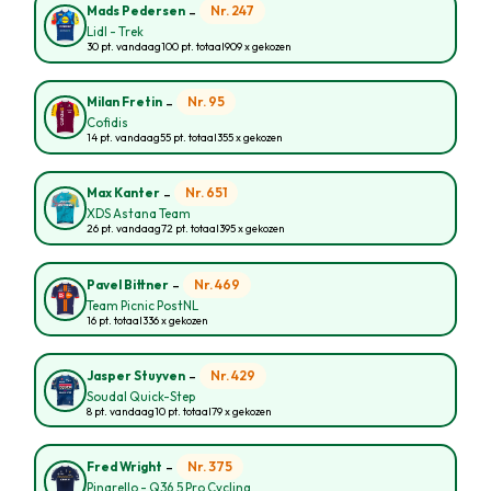
-
Nr. 247
Mads Pedersen
Lidl - Trek
30 pt. vandaag
100 pt. totaal
909 x gekozen
-
Nr. 95
Milan Fretin
Cofidis
14 pt. vandaag
55 pt. totaal
355 x gekozen
-
Nr. 651
Max Kanter
XDS Astana Team
26 pt. vandaag
72 pt. totaal
395 x gekozen
-
Nr. 469
Pavel Bittner
Team Picnic PostNL
16 pt. totaal
336 x gekozen
-
Nr. 429
Jasper Stuyven
Soudal Quick-Step
8 pt. vandaag
10 pt. totaal
79 x gekozen
-
Nr. 375
Fred Wright
Pinarello - Q36.5 Pro Cycling