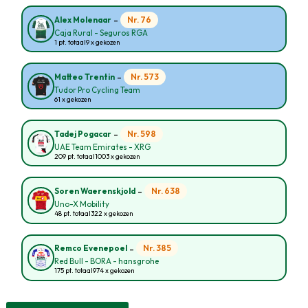
-
Nr. 76
Alex Molenaar
Caja Rural - Seguros RGA
1 pt. totaal
9 x gekozen
-
Nr. 573
Matteo Trentin
Tudor Pro Cycling Team
61 x gekozen
-
Nr. 598
Tadej Pogacar
UAE Team Emirates - XRG
209 pt. totaal
1003 x gekozen
-
Nr. 638
Soren Waerenskjold
Uno-X Mobility
48 pt. totaal
322 x gekozen
-
Nr. 385
Remco Evenepoel
Red Bull - BORA - hansgrohe
175 pt. totaal
974 x gekozen