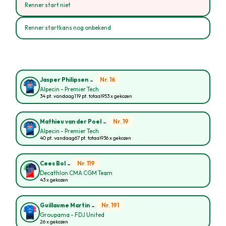
Renner start niet
Renner startkans nog onbekend
-
Nr. 16
Jasper Philipsen
Alpecin - Premier Tech
34 pt. vandaag
119 pt. totaal
953 x gekozen
-
Nr. 19
Mathieu van der Poel
Alpecin - Premier Tech
40 pt. vandaag
67 pt. totaal
936 x gekozen
-
Nr. 119
Cees Bol
Decathlon CMA CGM Team
43 x gekozen
-
Nr. 191
Guillaume Martin
Groupama - FDJ United
26 x gekozen