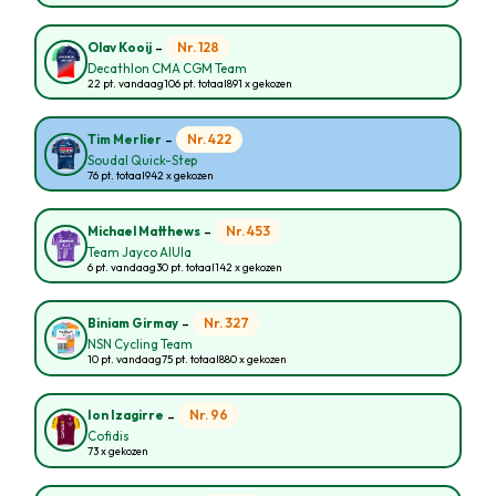
-
Nr. 128
Olav Kooij
Decathlon CMA CGM Team
22 pt. vandaag
106 pt. totaal
891 x gekozen
-
Nr. 422
Tim Merlier
Soudal Quick-Step
76 pt. totaal
942 x gekozen
-
Nr. 453
Michael Matthews
Team Jayco AlUla
6 pt. vandaag
30 pt. totaal
142 x gekozen
-
Nr. 327
Biniam Girmay
NSN Cycling Team
10 pt. vandaag
75 pt. totaal
880 x gekozen
-
Nr. 96
Ion Izagirre
Cofidis
73 x gekozen