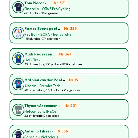
-
Nr. 371
Tom Pidcock
Pinarello - Q36.5 Pro Cycling
62 pt. totaal
808 x gekozen
-
Nr. 385
Remco Evenepoel
Red Bull - BORA - hansgrohe
175 pt. totaal
974 x gekozen
-
Nr. 247
Mads Pedersen
Lidl - Trek
30 pt. vandaag
100 pt. totaal
909 x gekozen
-
Nr. 19
Mathieu van der Poel
Alpecin - Premier Tech
40 pt. vandaag
67 pt. totaal
936 x gekozen
-
Nr. 201
Thymen Arensman
Netcompany INEOS
22 pt. totaal
619 x gekozen
-
Nr. 56
Antonio Tiberi
Bahrain - Victorious