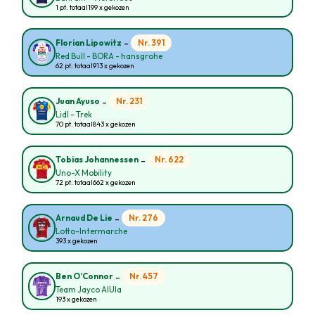
1 pt. totaal
199 x gekozen
-
Nr. 391
Florian Lipowitz
Red Bull - BORA - hansgrohe
62 pt. totaal
913 x gekozen
-
Nr. 231
Juan Ayuso
Lidl - Trek
70 pt. totaal
843 x gekozen
-
Nr. 622
Tobias Johannessen
Uno-X Mobility
72 pt. totaal
662 x gekozen
-
Nr. 276
Arnaud De Lie
Lotto-Intermarche
393 x gekozen
-
Nr. 457
Ben O’Connor
Team Jayco AlUla
193 x gekozen