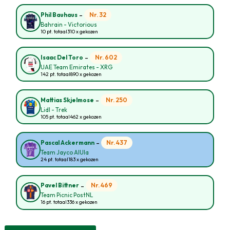
-
Nr. 32
Phil Bauhaus
Bahrain - Victorious
10 pt. totaal
310 x gekozen
-
Nr. 602
Isaac Del Toro
UAE Team Emirates - XRG
142 pt. totaal
890 x gekozen
-
Nr. 250
Mattias Skjelmose
Lidl - Trek
105 pt. totaal
462 x gekozen
-
Nr. 437
Pascal Ackermann
Team Jayco AlUla
24 pt. totaal
183 x gekozen
-
Nr. 469
Pavel Bittner
Team Picnic PostNL
16 pt. totaal
336 x gekozen