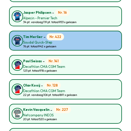
-
Nr. 16
Jasper Philipsen
Alpecin - Premier Tech
34 pt. vandaag
119 pt. totaal
953 x gekozen
-
Nr. 422
Tim Merlier
Soudal Quick-Step
76 pt. totaal
942 x gekozen
-
Nr. 141
Paul Seixas
Decathlon CMA CGM Team
125 pt. totaal
918 x gekozen
-
Nr. 128
Olav Kooij
Decathlon CMA CGM Team
22 pt. vandaag
106 pt. totaal
891 x gekozen
-
Nr. 227
Kevin Vauquelin
Netcompany INEOS
20 pt. totaal
520 x gekozen