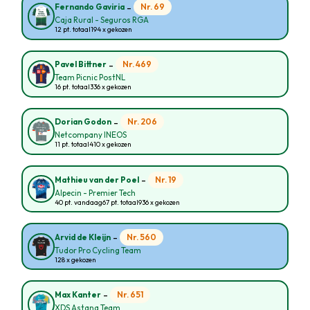
-
Nr. 69
Fernando Gaviria
Caja Rural - Seguros RGA
12 pt. totaal
194 x gekozen
-
Nr. 469
Pavel Bittner
Team Picnic PostNL
16 pt. totaal
336 x gekozen
-
Nr. 206
Dorian Godon
Netcompany INEOS
11 pt. totaal
410 x gekozen
-
Nr. 19
Mathieu van der Poel
Alpecin - Premier Tech
40 pt. vandaag
67 pt. totaal
936 x gekozen
-
Nr. 560
Arvid de Kleijn
Tudor Pro Cycling Team
128 x gekozen
-
Nr. 651
Max Kanter
XDS Astana Team