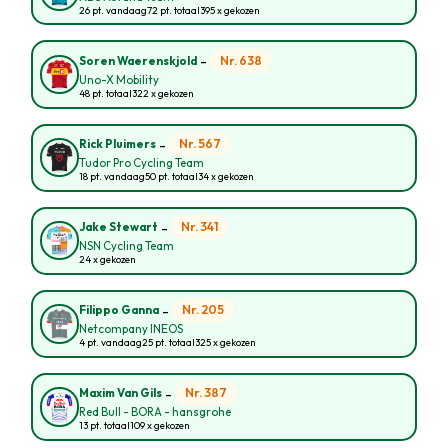
26 pt. vandaag
72 pt. totaal
395 x gekozen
-
Nr. 638
Soren Waerenskjold
Uno-X Mobility
48 pt. totaal
322 x gekozen
-
Nr. 567
Rick Pluimers
Tudor Pro Cycling Team
18 pt. vandaag
50 pt. totaal
34 x gekozen
-
Nr. 341
Jake Stewart
NSN Cycling Team
24 x gekozen
-
Nr. 205
Filippo Ganna
Netcompany INEOS
4 pt. vandaag
25 pt. totaal
325 x gekozen
-
Nr. 387
Maxim Van Gils
Red Bull - BORA - hansgrohe
13 pt. totaal
109 x gekozen