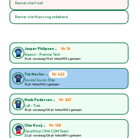
Renner start niet
Renner startkans nog onbekend
-
Nr. 16
Jasper Philipsen
Alpecin - Premier Tech
34 pt. vandaag
119 pt. totaal
953 x gekozen
-
Nr. 422
Tim Merlier
Soudal Quick-Step
76 pt. totaal
942 x gekozen
-
Nr. 247
Mads Pedersen
Lidl - Trek
30 pt. vandaag
100 pt. totaal
909 x gekozen
-
Nr. 128
Olav Kooij
Decathlon CMA CGM Team
22 pt. vandaag
106 pt. totaal
891 x gekozen