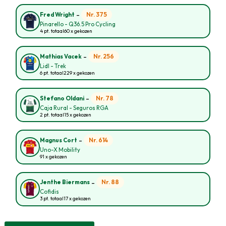
-
Nr. 375
Fred Wright
Pinarello - Q36.5 Pro Cycling
4 pt. totaal
60 x gekozen
-
Nr. 256
Mathias Vacek
Lidl - Trek
6 pt. totaal
229 x gekozen
-
Nr. 78
Stefano Oldani
Caja Rural - Seguros RGA
2 pt. totaal
15 x gekozen
-
Nr. 614
Magnus Cort
Uno-X Mobility
91 x gekozen
-
Nr. 88
Jenthe Biermans
Cofidis
3 pt. totaal
17 x gekozen