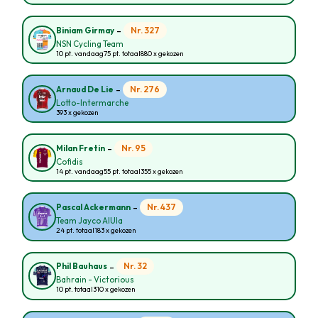
-
Nr. 327
Biniam Girmay
NSN Cycling Team
10 pt. vandaag
75 pt. totaal
880 x gekozen
-
Nr. 276
Arnaud De Lie
Lotto-Intermarche
393 x gekozen
-
Nr. 95
Milan Fretin
Cofidis
14 pt. vandaag
55 pt. totaal
355 x gekozen
-
Nr. 437
Pascal Ackermann
Team Jayco AlUla
24 pt. totaal
183 x gekozen
-
Nr. 32
Phil Bauhaus
Bahrain - Victorious
10 pt. totaal
310 x gekozen