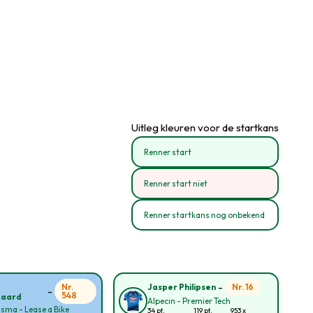
Uitleg kleuren voor de startkans
Renner start
Renner start niet
Renner startkans nog onbekend
-
Nr.
Nr. 16
Jasper Philipsen
-
548
gaard
Alpecin - Premier Tech
sma - Lease a Bike
34 pt.
119 pt.
953 x