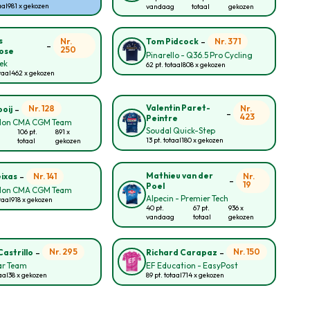
aal
981 x gekozen
vandaag
totaal
gekozen
-
s
Nr.
Nr. 371
Tom Pidcock
-
250
ose
Pinarello - Q36.5 Pro Cycling
rek
62 pt. totaal
808 x gekozen
taal
462 x gekozen
-
Valentin Paret-
Nr. 128
Nr.
oij
-
423
Peintre
lon CMA CGM Team
Soudal Quick-Step
106 pt.
891 x
13 pt. totaal
180 x gekozen
totaal
gekozen
-
Mathieu van der
Nr. 141
Nr.
eixas
-
19
Poel
lon CMA CGM Team
Alpecin - Premier Tech
taal
918 x gekozen
40 pt.
67 pt.
936 x
vandaag
totaal
gekozen
-
-
Nr. 295
Nr. 150
Castrillo
Richard Carapaz
ar Team
EF Education - EasyPost
aal
38 x gekozen
89 pt. totaal
714 x gekozen