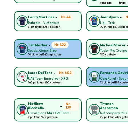
vandaag
totaal
-
-
Nr. 44
N
Lenny Martinez
Juan Ayuso
Bahrain - Victorious
Lidl - Trek
81 pt. totaal
606 x gekozen
70 pt. totaal
843 x gek
-
Nr. 422
Tim Merlier
Michael Storer
Soudal Quick-Step
Tudor Pro Cyclin
76 pt. totaal
942 x gekozen
103 x gekozen
-
Nr. 602
Isaac Del Toro
Fernando Gavir
UAE Team Emirates - XRG
Caja Rural - Segu
142 pt. totaal
890 x gekozen
12 pt. totaal
194 x gek
Matthew
Thymen
Nr.
-
139
Riccitello
Arensman
Decathlon CMA CGM Team
Netcompany INE
9 pt. totaal
92 x gekozen
22 pt. totaal
619 x gek