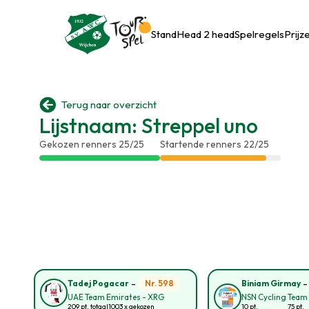
Stand
Head 2 head
Spelregels
Prijz

Terug naar overzicht
Lijstnaam: Streppel uno
Gekozen renners 25/25
Startende renners 22/25
-
Nr. 598
Tadej Pogacar
Biniam Girmay
UAE Team Emirates - XRG
NSN Cycling Team
209 pt. totaal
1003 x gekozen
10 pt.
75 pt.