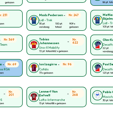
86 pt. tot
gekozen
-
Mattia
r. 231
Nr. 247
Mads Pedersen
Skjelm
Lidl - Trek
Lidl - T
ozen
30 pt.
100 pt.
909 x
105 pt. to
vandaag
totaal
gekozen
-
Tobias
Nr. 569
Nr.
Olav Ko
-
622
Johannessen
g Team
Decath
Uno-X Mobility
22 pt.
72 pt. totaal
662 x gekozen
vandaag
-
-
Nr. 69
Nr. 96
ia
Ion Izagirre
Paul S
ros RGA
Cofidis
Decath
ozen
73 x gekozen
125 pt. to
Lennert Van
Nr.
Nr.
Pablo 
-
-
201
268
Eetvelt
Movist
OS
Lotto-Intermarche
30 pt. tot
ozen
15 pt. totaal
88 x gekozen