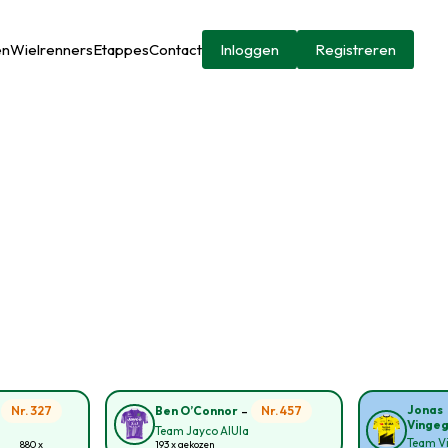
en
Wielrenners
Etappes
Contact
Inloggen
Registreren
-
-
Jonas
Nr. 327
Nr. 457
Ben O’Connor
Vinge
Team Jayco AlUla
Team Vi
880 x
193 x gekozen