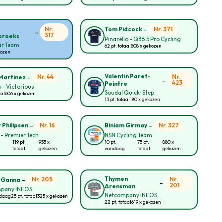
-
Nr.
Nr. 371
Tom Pidcock
-
317
broeks
Pinarello - Q36.5 Pro Cycling
ar Team
62 pt. totaal
808 x gekozen
kozen
-
Valentin Paret-
Nr. 44
Nr.
Martinez
-
423
Peintre
 - Victorious
Soudal Quick-Step
aal
606 x gekozen
13 pt. totaal
180 x gekozen
-
-
Nr. 16
Nr. 327
 Philipsen
Biniam Girmay
 - Premier Tech
NSN Cycling Team
119 pt.
953 x
10 pt.
75 pt.
880 x
totaal
gekozen
vandaag
totaal
gekozen
-
Thymen
Nr. 205
Nr.
o Ganna
-
201
Arensman
pany INEOS
Netcompany INEOS
ndaag
25 pt. totaal
325 x gekozen
22 pt. totaal
619 x gekozen