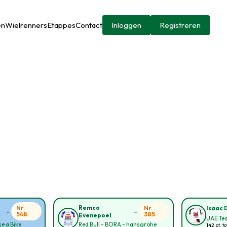
en
Wielrenners
Etappes
Contact
Inloggen
Registreren
Remco
Nr.
Nr.
Isaac 
-
-
548
385
Evenepoel
UAE Te
e a Bike
Red Bull - BORA - hansgrohe
142 pt. to