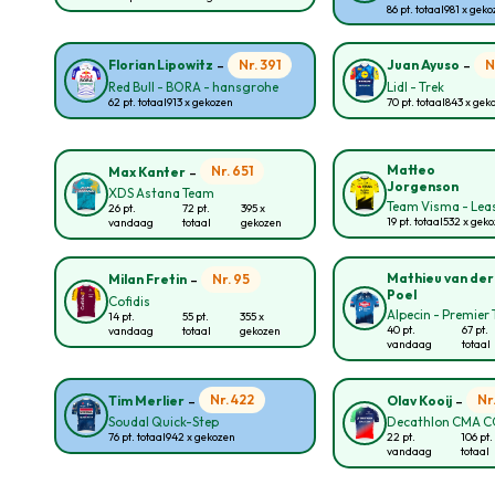
86 pt. totaal
981 x gek
-
-
Nr. 391
N
Florian Lipowitz
Juan Ayuso
Red Bull - BORA - hansgrohe
Lidl - Trek
62 pt. totaal
913 x gekozen
70 pt. totaal
843 x gek
-
Matteo
Nr. 651
Max Kanter
Jorgenson
XDS Astana Team
Team Visma - Leas
26 pt.
72 pt.
395 x
19 pt. totaal
532 x gek
vandaag
totaal
gekozen
-
Mathieu van der
Nr. 95
Milan Fretin
Poel
Cofidis
Alpecin - Premier 
14 pt.
55 pt.
355 x
40 pt.
67 pt.
vandaag
totaal
gekozen
vandaag
totaal
-
-
Nr. 422
Nr
Tim Merlier
Olav Kooij
Soudal Quick-Step
Decathlon CMA 
76 pt. totaal
942 x gekozen
22 pt.
106 pt.
vandaag
totaal