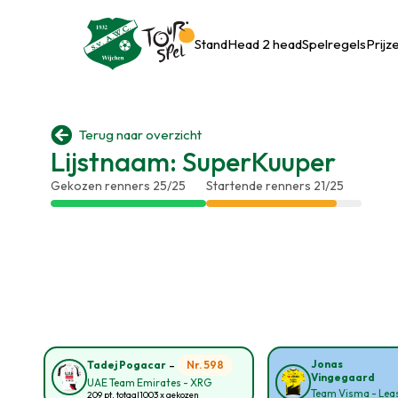
Stand
Head 2 head
Spelregels
Prijz

Terug naar overzicht
Lijstnaam: SuperKuuper
Gekozen renners 25/25
Startende renners 21/25
-
Jonas
Nr. 598
Tadej Pogacar
Vingegaard
UAE Team Emirates - XRG
Team Visma - Leas
209 pt. totaal
1003 x gekozen