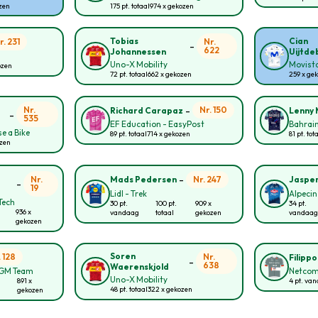
ozen
175 pt. totaal
974 x gekozen
Tobias
Cian
r. 231
Nr.
-
622
Johannessen
Uijtde
Uno-X Mobility
Movist
ozen
72 pt. totaal
662 x gekozen
259 x ge
-
Nr.
Nr. 150
Richard Carapaz
Lenny 
-
535
EF Education - EasyPost
Bahrain
e a Bike
89 pt. totaal
714 x gekozen
81 pt. tot
ozen
-
Nr.
Nr. 247
Mads Pedersen
Jasper
-
19
Lidl - Trek
Alpecin
Tech
30 pt.
100 pt.
909 x
34 pt.
936 x
vandaag
totaal
gekozen
vandaag
gekozen
Soren
. 128
Nr.
Filipp
-
638
Waerenskjold
CGM Team
Netcom
Uno-X Mobility
891 x
4 pt. va
48 pt. totaal
322 x gekozen
gekozen