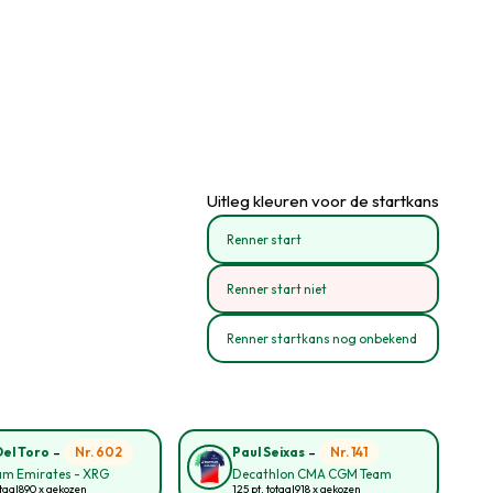
Uitleg kleuren voor de startkans
Renner start
Renner start niet
Renner startkans nog onbekend
-
-
Nr. 602
Nr. 141
Del Toro
Paul Seixas
am Emirates - XRG
Decathlon CMA CGM Team
taal
890 x gekozen
125 pt. totaal
918 x gekozen