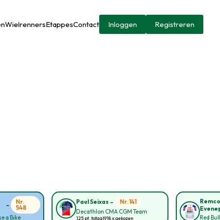
en
Wielrenners
Etappes
Contact
Inloggen
Registreren
-
Remc
Nr.
Nr. 141
Paul Seixas
-
548
Evene
Decathlon CMA CGM Team
e a Bike
Red Bul
125 pt. totaal
918 x gekozen