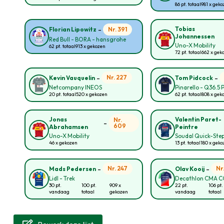
86 pt. totaal
981 x gek
-
Tobias
Nr. 391
Florian Lipowitz
Johannessen
Red Bull - BORA - hansgrohe
Uno-X Mobility
62 pt. totaal
913 x gekozen
72 pt. totaal
662 x gek
-
-
Nr. 227
Kevin Vauquelin
Tom Pidcock
Netcompany INEOS
Pinarello - Q36.5 
20 pt. totaal
520 x gekozen
62 pt. totaal
808 x gek
Jonas
Valentin Paret-
Nr.
-
609
Abrahamsen
Peintre
Uno-X Mobility
Soudal Quick-Ste
46 x gekozen
13 pt. totaal
180 x gek
-
-
Nr. 247
Nr
Mads Pedersen
Olav Kooij
Lidl - Trek
Decathlon CMA 
30 pt.
100 pt.
909 x
22 pt.
106 pt.
vandaag
totaal
gekozen
vandaag
totaal