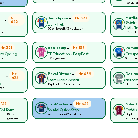
ozen
175 pt. to
-
Mattia
Nr.
Nr. 231
Juan Ayuso
-
622
Skjelm
Lidl - Trek
Lidl - T
70 pt. totaal
843 x gekozen
ozen
105 pt. to
-
Nr. 371
Nr. 152
Ben Healy
Romai
Pro Cycling
EF Education - EasyPost
Groupa
ozen
573 x gekozen
9 pt. tota
-
Nr.
Nr. 469
Pavel Bittner
Doria
-
423
Team Picnic PostNL
Netcom
p
16 pt. totaal
336 x gekozen
11 pt. tot
ozen
-
. 128
Nr. 422
Tim Merlier
Milan F
CGM Team
Soudal Quick-Step
Cofidis
891 x
76 pt. totaal
942 x gekozen
14 pt.
gekozen
vandaag