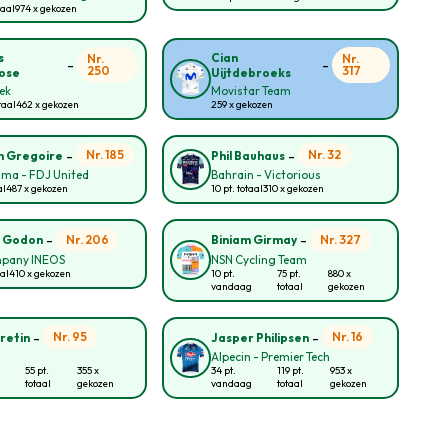
taal
974 x gekozen
s
Cian
Nr.
Nr.
-
-
250
317
ose
Uijtdebroeks
rek
Movistar Team
taal
462 x gekozen
259 x gekozen
-
-
Nr. 185
Nr. 32
n Gregoire
Phil Bauhaus
ma - FDJ United
Bahrain - Victorious
al
487 x gekozen
10 pt. totaal
310 x gekozen
-
-
Nr. 206
Nr. 327
n Godon
Biniam Girmay
pany INEOS
NSN Cycling Team
aal
410 x gekozen
10 pt.
75 pt.
880 x
vandaag
totaal
gekozen
-
-
Nr. 95
Nr. 16
retin
Jasper Philipsen
Alpecin - Premier Tech
55 pt.
355 x
34 pt.
119 pt.
953 x
totaal
gekozen
vandaag
totaal
gekozen