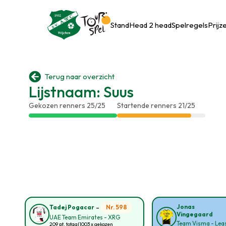
Stand
Head 2 head
Spelregels
Prijz

Terug naar overzicht
Lijstnaam: Suus
Gekozen renners 25/25
Startende renners 21/25
-
Jonas
Nr. 598
Tadej Pogacar
Vingegaard
UAE Team Emirates - XRG
Team Visma - Leas
209 pt. totaal
1003 x gekozen