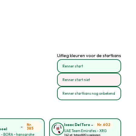
Uitleg kleuren voor de startkans
Renner start
Renner start niet
Renner startkans nog onbekend
-
o
Nr.
Nr. 602
Isaac Del Toro
-
385
poel
UAE Team Emirates - XRG
l - BORA - hansgrohe
142 pt. totaal
890 x gekozen