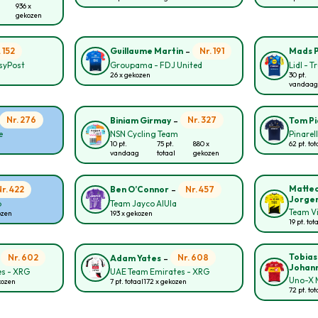
936 x
gekozen
-
. 152
Nr. 191
Guillaume Martin
Mads 
asyPost
Groupama - FDJ United
Lidl - T
26 x gekozen
30 pt.
vandaag
-
Nr. 276
Nr. 327
Biniam Girmay
Tom P
e
NSN Cycling Team
Pinarel
10 pt.
75 pt.
880 x
62 pt. tot
vandaag
totaal
gekozen
-
Matte
Nr. 422
Nr. 457
Ben O’Connor
Jorge
p
Team Jayco AlUla
Team Vi
ozen
193 x gekozen
19 pt. tot
-
-
Tobias
Nr. 602
Nr. 608
Adam Yates
Johan
s - XRG
UAE Team Emirates - XRG
Uno-X M
kozen
7 pt. totaal
172 x gekozen
72 pt. tot