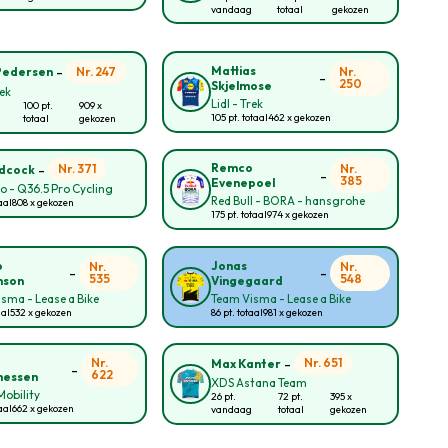
vandaag
totaal
gekozen
-
Mattias
Nr. 247
Nr.
Pedersen
-
250
Skjelmose
rek
Lidl - Trek
100 pt.
909 x
105 pt. totaal
462 x gekozen
totaal
gekozen
-
Remco
Nr. 371
Nr.
idcock
-
385
Evenepoel
lo - Q36.5 Pro Cycling
Red Bull - BORA - hansgrohe
aal
808 x gekozen
175 pt. totaal
974 x gekozen
o
Jonas
Nr.
Nr.
-
-
535
548
nson
Vingegaard
sma - Lease a Bike
Team Visma - Lease a Bike
aal
532 x gekozen
86 pt. totaal
981 x gekozen
-
Nr.
Nr. 651
Max Kanter
-
622
nessen
XDS Astana Team
obility
26 pt.
72 pt.
395 x
aal
662 x gekozen
vandaag
totaal
gekozen