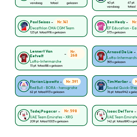
40 pt.
67 pt.
vandaag
totaal
gekozen
vandaag
totaal
-
-
Nr. 141
Nr
Paul Seixas
Ben Healy
Decathlon CMA CGM Team
EF Education - E
125 pt. totaal
918 x gekozen
573 x gekozen
-
Lennert Van
Nr.
Arnaud De Lie
-
268
Eetvelt
Lotto-Intermarch
Lotto-Intermarche
393 x gekozen
15 pt. totaal
88 x gekozen
-
-
Nr. 391
Florian Lipowitz
Tim Merlier
Red Bull - BORA - hansgrohe
Soudal Quick-Ste
62 pt. totaal
913 x gekozen
76 pt. totaal
942 x gek
-
Nr. 598
Tadej Pogacar
Isaac Del Toro
UAE Team Emirates - XRG
UAE Team Emirate
209 pt. totaal
1003 x gekozen
142 pt. totaal
890 x ge