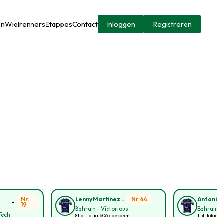
en
Wielrenners
Etappes
Contact
Inloggen
Registreren
-
Nr.
Nr. 44
Lenny Martinez
Antoni
-
19
Bahrain - Victorious
Bahrain
Tech
81 pt. totaal
606 x gekozen
1 pt. tota