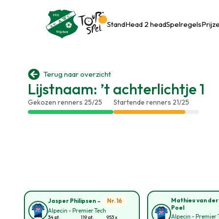
Stand
Head 2 head
Spelregels
Prijz

Terug naar overzicht
Lijstnaam: ’t achterlichtje 1
Gekozen renners 25/25
Startende renners 21/25
-
Mathieu van der
Nr. 16
Jasper Philipsen
Poel
Alpecin - Premier Tech
Alpecin - Premier 
34 pt.
119 pt.
953 x