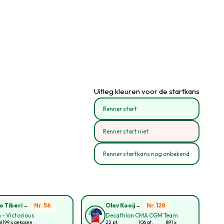
Uitleg kleuren voor de startkans
Renner start
Renner start niet
Renner startkans nog onbekend
-
-
Nr. 56
Nr. 128
o Tiberi
Olav Kooij
 - Victorious
Decathlon CMA CGM Team
al
199 x gekozen
22 pt.
106 pt.
891 x