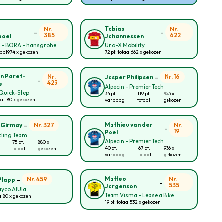
o
Tobias
Nr.
Nr.
-
-
385
622
poel
Johannessen
l - BORA - hansgrohe
Uno-X Mobility
taal
974 x gekozen
72 pt. totaal
662 x gekozen
-
in Paret-
Nr.
Nr. 16
Jasper Philipsen
-
423
e
Alpecin - Premier Tech
Quick-Step
34 pt.
119 pt.
953 x
aal
180 x gekozen
vandaag
totaal
gekozen
-
Mathieu van der
Nr. 327
Nr.
 Girmay
-
19
Poel
cling Team
Alpecin - Premier Tech
75 pt.
880 x
40 pt.
67 pt.
936 x
totaal
gekozen
vandaag
totaal
gekozen
-
Matteo
Nr. 459
Nr.
Plapp
-
535
Jorgenson
yco AlUla
Team Visma - Lease a Bike
al
80 x gekozen
19 pt. totaal
532 x gekozen