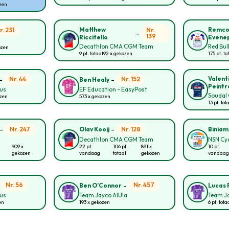
ozen
Matthew
Remc
r. 231
Nr.
-
139
Riccitello
Evene
Decathlon CMA CGM Team
Red Bul
ozen
9 pt. totaal
92 x gekozen
175 pt. to
-
-
Valent
Nr. 44
Nr. 152
Ben Healy
Peintr
ous
EF Education - EasyPost
Soudal 
ozen
573 x gekozen
13 pt. tot
-
-
Nr. 247
Nr. 128
Olav Kooij
Biniam
Decathlon CMA CGM Team
NSN Cy
909 x
22 pt.
106 pt.
891 x
10 pt.
gekozen
vandaag
totaal
gekozen
vandaag
-
-
Nr. 56
Nr. 457
Ben O’Connor
Lucas 
ous
Team Jayco AlUla
Team Ja
en
193 x gekozen
6 pt. tota