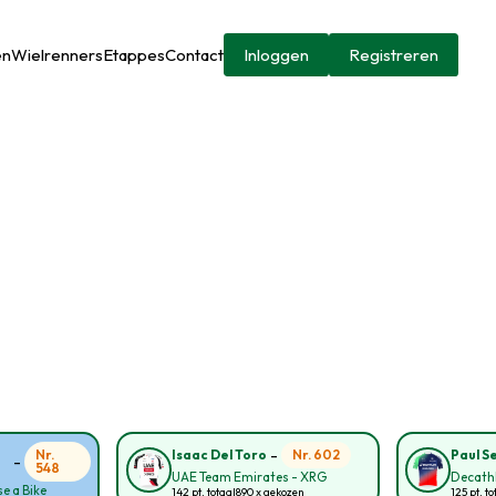
en
Wielrenners
Etappes
Contact
Inloggen
Registreren
-
Nr.
Nr. 602
Isaac Del Toro
Paul S
-
548
UAE Team Emirates - XRG
Decath
e a Bike
142 pt. totaal
890 x gekozen
125 pt. to