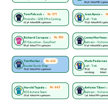
86 pt. totaal
981 x gek
-
-
Nr. 371
N
Tom Pidcock
Juan Ayuso
Pinarello - Q36.5 Pro Cycling
Lidl - Trek
62 pt. totaal
808 x gekozen
70 pt. totaal
843 x gek
-
Nr. 150
Richard Carapaz
Lenny Martinez
EF Education - EasyPost
Bahrain - Victori
89 pt. totaal
714 x gekozen
81 pt. totaal
606 x gek
-
Nr. 422
Tim Merlier
Mads Pedersen
Soudal Quick-Step
Lidl - Trek
76 pt. totaal
942 x gekozen
30 pt.
100 pt.
vandaag
totaal
-
Nr. 663
Harold Tejada
Antonio Tiberi
XDS Astana Team
Bahrain - Victori
29 pt. totaal
44 x gekozen
1 pt. totaal
199 x gekoz