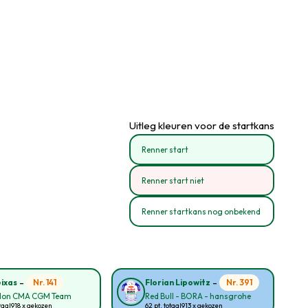
Uitleg kleuren voor de startkans
Renner start
Renner start niet
Renner startkans nog onbekend
-
-
Nr. 141
Nr. 391
eixas
Florian Lipowitz
lon CMA CGM Team
Red Bull - BORA - hansgrohe
taal
918 x gekozen
62 pt. totaal
913 x gekozen