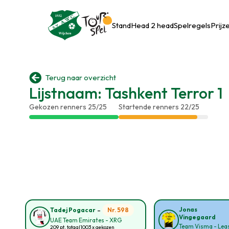
Stand
Head 2 head
Spelregels
Prijz

Terug naar overzicht
Lijstnaam: Tashkent Terror 1
Gekozen renners 25/25
Startende renners 22/25
-
Jonas
Nr. 598
Tadej Pogacar
Vingegaard
UAE Team Emirates - XRG
Team Visma - Leas
209 pt. totaal
1003 x gekozen