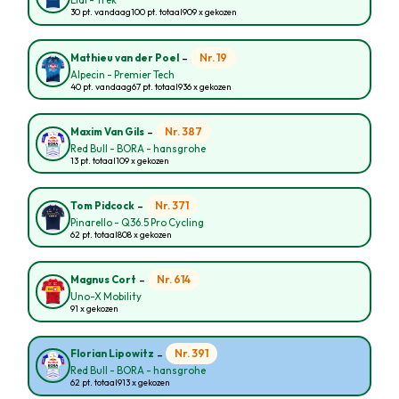
Lidl - Trek
30 pt. vandaag
100 pt. totaal
909 x gekozen
-
Nr. 19
Mathieu van der Poel
Alpecin - Premier Tech
40 pt. vandaag
67 pt. totaal
936 x gekozen
-
Nr. 387
Maxim Van Gils
Red Bull - BORA - hansgrohe
13 pt. totaal
109 x gekozen
-
Nr. 371
Tom Pidcock
Pinarello - Q36.5 Pro Cycling
62 pt. totaal
808 x gekozen
-
Nr. 614
Magnus Cort
Uno-X Mobility
91 x gekozen
-
Nr. 391
Florian Lipowitz
Red Bull - BORA - hansgrohe
62 pt. totaal
913 x gekozen