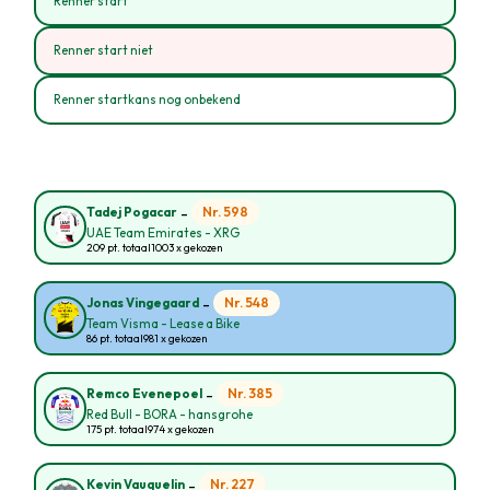
Renner start
Renner start niet
Renner startkans nog onbekend
-
Nr. 598
Tadej Pogacar
UAE Team Emirates - XRG
209 pt. totaal
1003 x gekozen
-
Nr. 548
Jonas Vingegaard
Team Visma - Lease a Bike
86 pt. totaal
981 x gekozen
-
Nr. 385
Remco Evenepoel
Red Bull - BORA - hansgrohe
175 pt. totaal
974 x gekozen
-
Nr. 227
Kevin Vauquelin