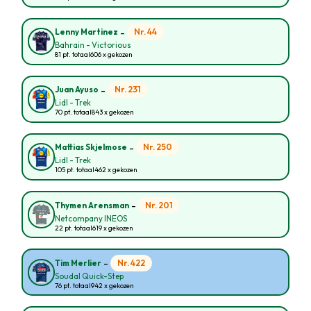
-
Nr. 44
Lenny Martinez
Bahrain - Victorious
81 pt. totaal
606 x gekozen
-
Nr. 231
Juan Ayuso
Lidl - Trek
70 pt. totaal
843 x gekozen
-
Nr. 250
Mattias Skjelmose
Lidl - Trek
105 pt. totaal
462 x gekozen
-
Nr. 201
Thymen Arensman
Netcompany INEOS
22 pt. totaal
619 x gekozen
-
Nr. 422
Tim Merlier
Soudal Quick-Step
76 pt. totaal
942 x gekozen