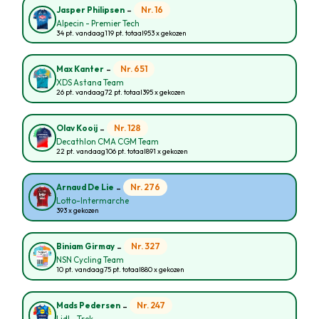
-
Nr. 16
Jasper Philipsen
Alpecin - Premier Tech
34 pt. vandaag
119 pt. totaal
953 x gekozen
-
Nr. 651
Max Kanter
XDS Astana Team
26 pt. vandaag
72 pt. totaal
395 x gekozen
-
Nr. 128
Olav Kooij
Decathlon CMA CGM Team
22 pt. vandaag
106 pt. totaal
891 x gekozen
-
Nr. 276
Arnaud De Lie
Lotto-Intermarche
393 x gekozen
-
Nr. 327
Biniam Girmay
NSN Cycling Team
10 pt. vandaag
75 pt. totaal
880 x gekozen
-
Nr. 247
Mads Pedersen