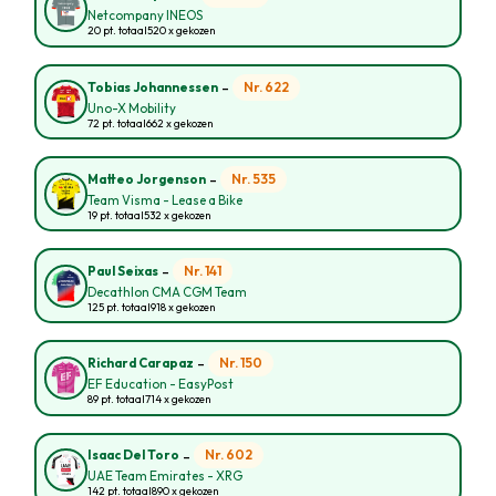
Netcompany INEOS
20 pt. totaal
520 x gekozen
-
Nr. 622
Tobias Johannessen
Uno-X Mobility
72 pt. totaal
662 x gekozen
-
Nr. 535
Matteo Jorgenson
Team Visma - Lease a Bike
19 pt. totaal
532 x gekozen
-
Nr. 141
Paul Seixas
Decathlon CMA CGM Team
125 pt. totaal
918 x gekozen
-
Nr. 150
Richard Carapaz
EF Education - EasyPost
89 pt. totaal
714 x gekozen
-
Nr. 602
Isaac Del Toro
UAE Team Emirates - XRG
142 pt. totaal
890 x gekozen