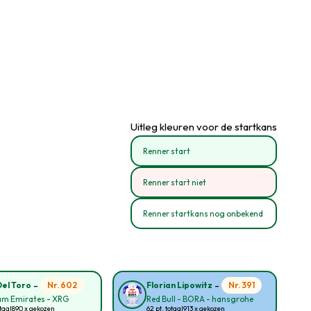
Uitleg kleuren voor de startkans
Renner start
Renner start niet
Renner startkans nog onbekend
-
-
Nr. 602
Nr. 391
Del Toro
Florian Lipowitz
am Emirates - XRG
Red Bull - BORA - hansgrohe
taal
890 x gekozen
62 pt. totaal
913 x gekozen