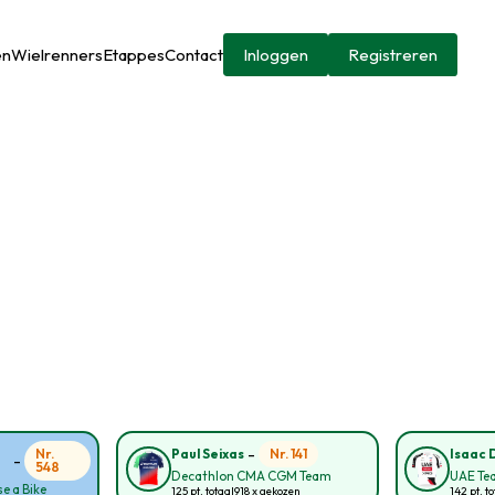
en
Wielrenners
Etappes
Contact
Inloggen
Registreren
-
Nr.
Nr. 141
Paul Seixas
Isaac 
-
548
Decathlon CMA CGM Team
UAE Te
e a Bike
125 pt. totaal
918 x gekozen
142 pt. to