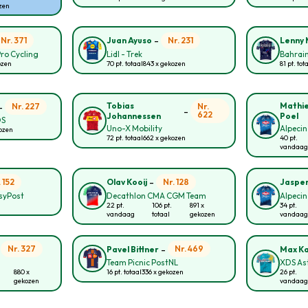
ozen
-
Nr. 371
Nr. 231
Juan Ayuso
Lenny 
Pro Cycling
Lidl - Trek
Bahrain
ozen
70 pt. totaal
843 x gekozen
81 pt. tot
-
Tobias
Mathie
Nr. 227
Nr.
-
622
Johannessen
Poel
OS
Uno-X Mobility
Alpecin
kozen
72 pt. totaal
662 x gekozen
40 pt.
vandaag
-
. 152
Nr. 128
Olav Kooij
Jasper
asyPost
Decathlon CMA CGM Team
Alpecin
22 pt.
106 pt.
891 x
34 pt.
vandaag
totaal
gekozen
vandaag
-
-
Nr. 327
Nr. 469
Pavel Bittner
Max K
Team Picnic PostNL
XDS As
880 x
16 pt. totaal
336 x gekozen
26 pt.
gekozen
vandaag