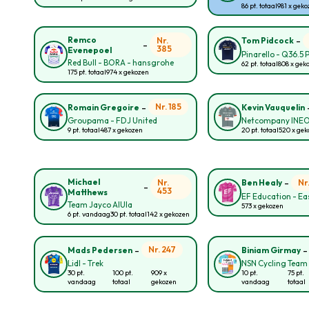
86 pt. totaal
981 x gek
-
Remco
Nr.
Tom Pidcock
-
385
Evenepoel
Pinarello - Q36.5 
Red Bull - BORA - hansgrohe
62 pt. totaal
808 x gek
175 pt. totaal
974 x gekozen
-
Nr. 185
Romain Gregoire
Kevin Vauquelin
Groupama - FDJ United
Netcompany INE
9 pt. totaal
487 x gekozen
20 pt. totaal
520 x ge
-
Michael
Nr.
Nr
Ben Healy
-
453
Matthews
EF Education - E
Team Jayco AlUla
573 x gekozen
6 pt. vandaag
30 pt. totaal
142 x gekozen
-
Nr. 247
Mads Pedersen
Biniam Girmay
Lidl - Trek
NSN Cycling Team
30 pt.
100 pt.
909 x
10 pt.
75 pt.
vandaag
totaal
gekozen
vandaag
totaal