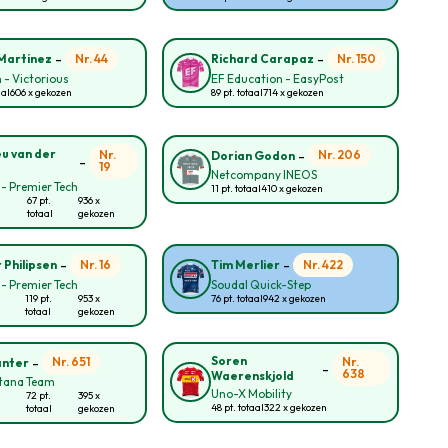
-
-
Nr. 44
Nr. 150
Martinez
Richard Carapaz
 - Victorious
EF Education - EasyPost
aal
606 x gekozen
89 pt. totaal
714 x gekozen
-
u van der
Nr.
Nr. 206
Dorian Godon
-
19
Netcompany INEOS
 - Premier Tech
11 pt. totaal
410 x gekozen
67 pt.
936 x
totaal
gekozen
-
-
Nr. 16
Nr. 422
 Philipsen
Tim Merlier
 - Premier Tech
Soudal Quick-Step
119 pt.
953 x
76 pt. totaal
942 x gekozen
totaal
gekozen
-
Soren
Nr. 651
Nr.
anter
-
638
Waerenskjold
tana Team
Uno-X Mobility
72 pt.
395 x
48 pt. totaal
322 x gekozen
totaal
gekozen