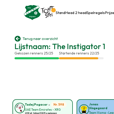
Stand
Head 2 head
Spelregels
Prijz

Terug naar overzicht
Lijstnaam: The Instigator 1
Gekozen renners 25/25
Startende renners 22/25
-
Jonas
Nr. 598
Tadej Pogacar
Vingegaard
UAE Team Emirates - XRG
Team Visma - Leas
209 pt. totaal
1003 x gekozen