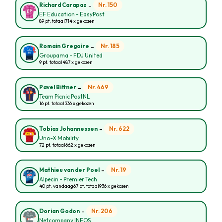
-
Nr. 150
Richard Carapaz
EF Education - EasyPost
89 pt. totaal
714 x gekozen
-
Nr. 185
Romain Gregoire
Groupama - FDJ United
9 pt. totaal
487 x gekozen
-
Nr. 469
Pavel Bittner
Team Picnic PostNL
16 pt. totaal
336 x gekozen
-
Nr. 622
Tobias Johannessen
Uno-X Mobility
72 pt. totaal
662 x gekozen
-
Nr. 19
Mathieu van der Poel
Alpecin - Premier Tech
40 pt. vandaag
67 pt. totaal
936 x gekozen
-
Nr. 206
Dorian Godon
Netcompany INEOS