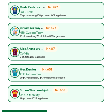
-
Nr. 247
Mads Pedersen
Lidl - Trek
30 pt. vandaag
100 pt. totaal
909 x gekozen
-
Nr. 327
Biniam Girmay
NSN Cycling Team
10 pt. vandaag
75 pt. totaal
880 x gekozen
-
Nr. 87
Alex Aranburu
Cofidis
2 pt. totaal
88 x gekozen
-
Nr. 651
Max Kanter
XDS Astana Team
26 pt. vandaag
72 pt. totaal
395 x gekozen
-
Nr. 638
Soren Waerenskjold
Uno-X Mobility
48 pt. totaal
322 x gekozen