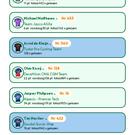
11 pt. totaal
410 x gekozen
-
Nr. 453
Michael Matthews
Team Jayco AlUla
6 pt. vandaag
30 pt. totaal
142 x gekozen
-
Nr. 560
Arvid de Kleijn
Tudor Pro Cycling Team
128 x gekozen
-
Nr. 128
Olav Kooij
Decathlon CMA CGM Team
22 pt. vandaag
106 pt. totaal
891 x gekozen
-
Nr. 16
Jasper Philipsen
Alpecin - Premier Tech
34 pt. vandaag
119 pt. totaal
953 x gekozen
-
Nr. 422
Tim Merlier
Soudal Quick-Step
76 pt. totaal
942 x gekozen