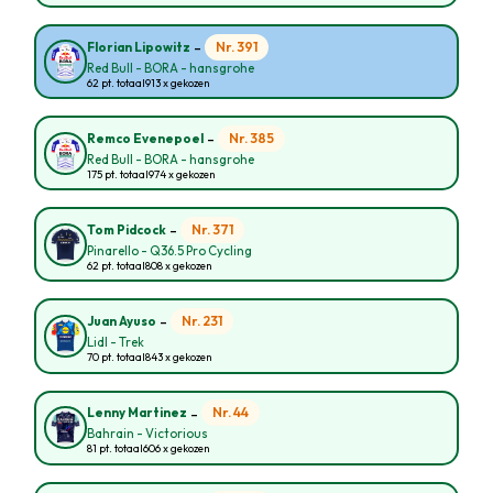
-
Nr. 391
Florian Lipowitz
Red Bull - BORA - hansgrohe
62 pt. totaal
913 x gekozen
-
Nr. 385
Remco Evenepoel
Red Bull - BORA - hansgrohe
175 pt. totaal
974 x gekozen
-
Nr. 371
Tom Pidcock
Pinarello - Q36.5 Pro Cycling
62 pt. totaal
808 x gekozen
-
Nr. 231
Juan Ayuso
Lidl - Trek
70 pt. totaal
843 x gekozen
-
Nr. 44
Lenny Martinez
Bahrain - Victorious
81 pt. totaal
606 x gekozen