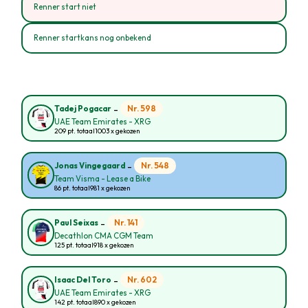
Renner start niet
Renner startkans nog onbekend
-
Nr. 598
Tadej Pogacar
UAE Team Emirates - XRG
209 pt. totaal
1003 x gekozen
-
Nr. 548
Jonas Vingegaard
Team Visma - Lease a Bike
86 pt. totaal
981 x gekozen
-
Nr. 141
Paul Seixas
Decathlon CMA CGM Team
125 pt. totaal
918 x gekozen
-
Nr. 602
Isaac Del Toro
UAE Team Emirates - XRG
142 pt. totaal
890 x gekozen