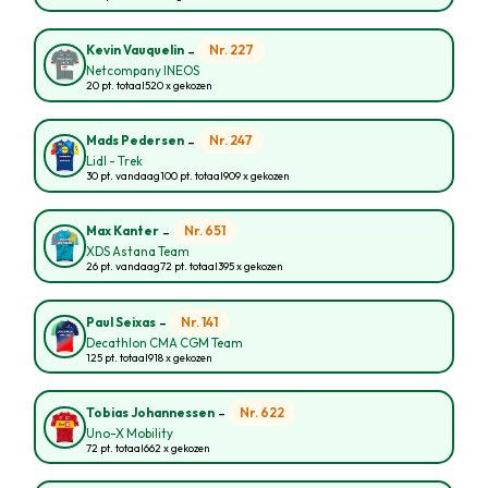
-
Nr. 227
Kevin Vauquelin
Netcompany INEOS
20 pt. totaal
520 x gekozen
-
Nr. 247
Mads Pedersen
Lidl - Trek
30 pt. vandaag
100 pt. totaal
909 x gekozen
-
Nr. 651
Max Kanter
XDS Astana Team
26 pt. vandaag
72 pt. totaal
395 x gekozen
-
Nr. 141
Paul Seixas
Decathlon CMA CGM Team
125 pt. totaal
918 x gekozen
-
Nr. 622
Tobias Johannessen
Uno-X Mobility
72 pt. totaal
662 x gekozen