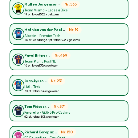
-
Nr. 535
Matteo Jorgenson
Team Visma - Lease a Bike
19 pt. totaal
532 x gekozen
-
Nr. 19
Mathieu van der Poel
Alpecin - Premier Tech
40 pt. vandaag
67 pt. totaal
936 x gekozen
-
Nr. 469
Pavel Bittner
Team Picnic PostNL
16 pt. totaal
336 x gekozen
-
Nr. 231
Juan Ayuso
Lidl - Trek
70 pt. totaal
843 x gekozen
-
Nr. 371
Tom Pidcock
Pinarello - Q36.5 Pro Cycling
62 pt. totaal
808 x gekozen
-
Nr. 150
Richard Carapaz