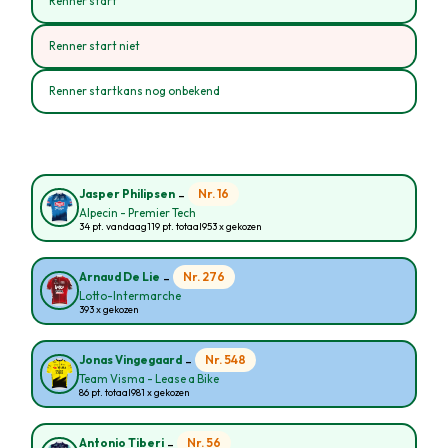
Renner start
Renner start niet
Renner startkans nog onbekend
-
Nr. 16
Jasper Philipsen
Alpecin - Premier Tech
34 pt. vandaag
119 pt. totaal
953 x gekozen
-
Nr. 276
Arnaud De Lie
Lotto-Intermarche
393 x gekozen
-
Nr. 548
Jonas Vingegaard
Team Visma - Lease a Bike
86 pt. totaal
981 x gekozen
-
Nr. 56
Antonio Tiberi