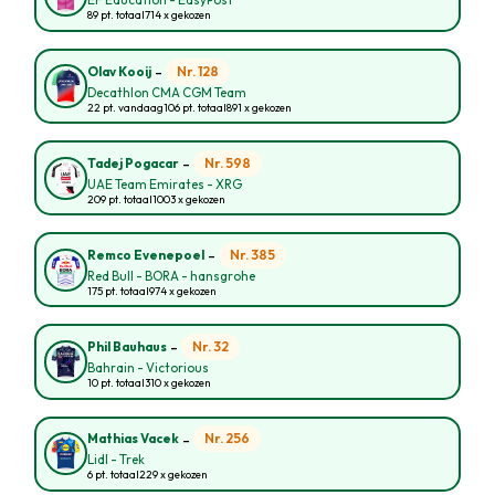
EF Education - EasyPost
89 pt. totaal
714 x gekozen
-
Nr. 128
Olav Kooij
Decathlon CMA CGM Team
22 pt. vandaag
106 pt. totaal
891 x gekozen
-
Nr. 598
Tadej Pogacar
UAE Team Emirates - XRG
209 pt. totaal
1003 x gekozen
-
Nr. 385
Remco Evenepoel
Red Bull - BORA - hansgrohe
175 pt. totaal
974 x gekozen
-
Nr. 32
Phil Bauhaus
Bahrain - Victorious
10 pt. totaal
310 x gekozen
-
Nr. 256
Mathias Vacek
Lidl - Trek
6 pt. totaal
229 x gekozen