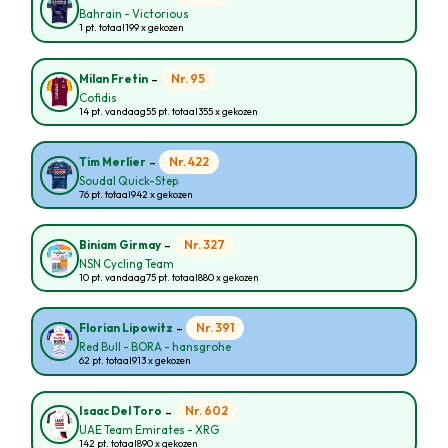
Bahrain - Victorious
1 pt. totaal
199 x gekozen
-
Nr. 95
Milan Fretin
Cofidis
14 pt. vandaag
55 pt. totaal
355 x gekozen
-
Nr. 422
Tim Merlier
Soudal Quick-Step
76 pt. totaal
942 x gekozen
-
Nr. 327
Biniam Girmay
NSN Cycling Team
10 pt. vandaag
75 pt. totaal
880 x gekozen
-
Nr. 391
Florian Lipowitz
Red Bull - BORA - hansgrohe
62 pt. totaal
913 x gekozen
-
Nr. 602
Isaac Del Toro
UAE Team Emirates - XRG
142 pt. totaal
890 x gekozen