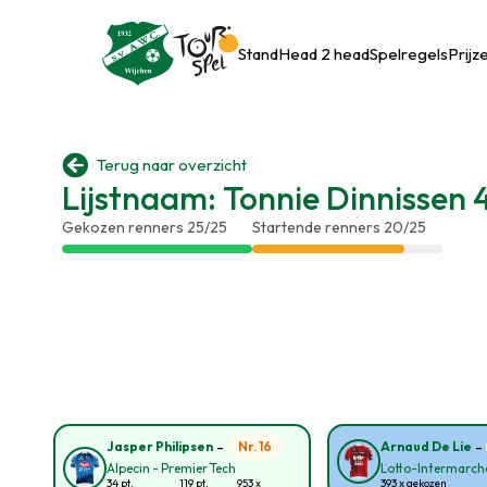
Stand
Head 2 head
Spelregels
Prijz

Terug naar overzicht
Lijstnaam: Tonnie Dinnissen 
Gekozen renners 25/25
Startende renners 20/25
-
-
Nr. 16
Jasper Philipsen
Arnaud De Lie
Alpecin - Premier Tech
Lotto-Intermarch
34 pt.
119 pt.
953 x
393 x gekozen