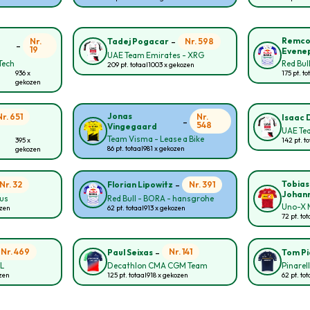
-
Remc
Nr.
Nr. 598
Tadej Pogacar
-
19
Evene
UAE Team Emirates - XRG
Tech
Red Bul
209 pt. totaal
1003 x gekozen
936 x
175 pt. to
gekozen
Jonas
Nr. 651
Nr.
Isaac 
-
548
Vingegaard
UAE Te
Team Visma - Lease a Bike
395 x
142 pt. to
86 pt. totaal
981 x gekozen
gekozen
-
Tobias
Nr. 32
Nr. 391
Florian Lipowitz
Johan
ous
Red Bull - BORA - hansgrohe
Uno-X M
ozen
62 pt. totaal
913 x gekozen
72 pt. tot
-
Nr. 469
Nr. 141
Paul Seixas
Tom P
NL
Decathlon CMA CGM Team
Pinarel
ozen
125 pt. totaal
918 x gekozen
62 pt. tot