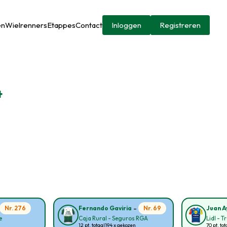
en
Wielrenners
Etappes
Contact
Inloggen
Registreren
4
-
Nr. 276
Nr. 69
Fernando Gaviria
Juan A
e
Caja Rural - Seguros RGA
Lidl - T
12 pt. totaal
194 x gekozen
70 pt. tot