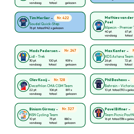
vandaag
totaal
gekozen
-
Mathieu van der
Nr. 422
Tim Merlier
Poel
Soudal Quick-Step
Alpecin - Premier 
76 pt. totaal
942 x gekozen
40 pt.
67 pt.
vandaag
totaal
-
-
Nr. 247
Mads Pedersen
Max Kanter
Lidl - Trek
XDS Astana Team
30 pt.
100 pt.
909 x
26 pt.
72 pt.
vandaag
totaal
gekozen
vandaag
totaal
-
-
Nr. 128
Olav Kooij
Phil Bauhaus
Decathlon CMA CGM Team
Bahrain - Victori
22 pt.
106 pt.
891 x
10 pt. totaal
310 x gek
vandaag
totaal
gekozen
-
-
Nr. 327
Biniam Girmay
Pavel Bittner
NSN Cycling Team
Team Picnic Post
10 pt.
75 pt.
880 x
16 pt. totaal
336 x gek
vandaag
totaal
gekozen