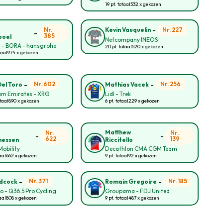
19 pt. totaal
532 x gekozen
-
o
Nr.
Nr. 227
Kevin Vauquelin
-
385
poel
Netcompany INEOS
l - BORA - hansgrohe
20 pt. totaal
520 x gekozen
taal
974 x gekozen
-
-
Nr. 602
Nr. 256
Del Toro
Mathias Vacek
am Emirates - XRG
Lidl - Trek
taal
890 x gekozen
6 pt. totaal
229 x gekozen
Matthew
Nr.
Nr.
-
-
622
139
nessen
Riccitello
obility
Decathlon CMA CGM Team
aal
662 x gekozen
9 pt. totaal
92 x gekozen
-
-
Nr. 371
Nr. 185
idcock
Romain Gregoire
lo - Q36.5 Pro Cycling
Groupama - FDJ United
aal
808 x gekozen
9 pt. totaal
487 x gekozen