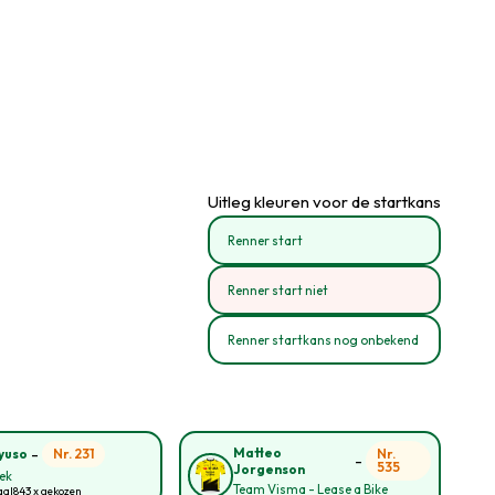
Uitleg kleuren voor de startkans
Renner start
Renner start niet
Renner startkans nog onbekend
-
Matteo
Nr. 231
Nr.
yuso
-
535
Jorgenson
rek
Team Visma - Lease a Bike
aal
843 x gekozen