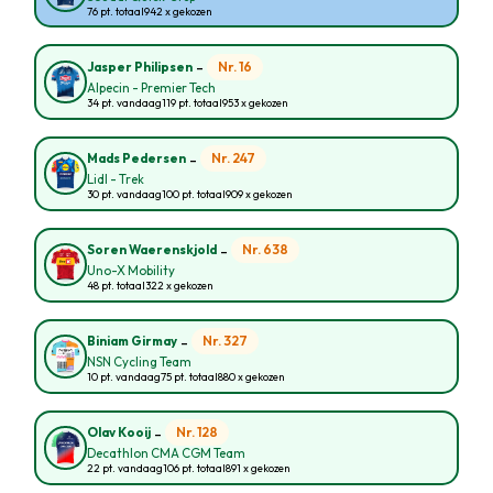
76 pt. totaal
942 x gekozen
-
Nr. 16
Jasper Philipsen
Alpecin - Premier Tech
34 pt. vandaag
119 pt. totaal
953 x gekozen
-
Nr. 247
Mads Pedersen
Lidl - Trek
30 pt. vandaag
100 pt. totaal
909 x gekozen
-
Nr. 638
Soren Waerenskjold
Uno-X Mobility
48 pt. totaal
322 x gekozen
-
Nr. 327
Biniam Girmay
NSN Cycling Team
10 pt. vandaag
75 pt. totaal
880 x gekozen
-
Nr. 128
Olav Kooij
Decathlon CMA CGM Team
22 pt. vandaag
106 pt. totaal
891 x gekozen