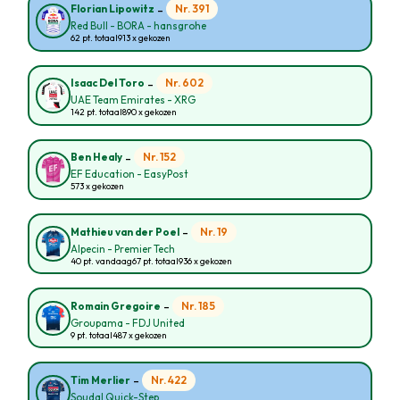
-
Nr. 391
Florian Lipowitz
Red Bull - BORA - hansgrohe
62 pt. totaal
913 x gekozen
-
Nr. 602
Isaac Del Toro
UAE Team Emirates - XRG
142 pt. totaal
890 x gekozen
-
Nr. 152
Ben Healy
EF Education - EasyPost
573 x gekozen
-
Nr. 19
Mathieu van der Poel
Alpecin - Premier Tech
40 pt. vandaag
67 pt. totaal
936 x gekozen
-
Nr. 185
Romain Gregoire
Groupama - FDJ United
9 pt. totaal
487 x gekozen
-
Nr. 422
Tim Merlier
Soudal Quick-Step