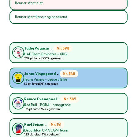
Renner start niet
Renner startkans nog onbekend
-
Nr. 598
Tadej Pogacar
UAE Team Emirates - XRG
209 pt. totaal
1003 x gekozen
-
Nr. 548
Jonas Vingegaard
Team Visma - Lease a Bike
86 pt. totaal
981 x gekozen
-
Nr. 385
Remco Evenepoel
Red Bull - BORA - hansgrohe
175 pt. totaal
974 x gekozen
-
Nr. 141
Paul Seixas
Decathlon CMA CGM Team
125 pt. totaal
918 x gekozen