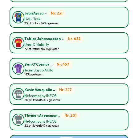
-
Nr. 231
Juan Ayuso
Lidl - Trek
70 pt. totaal
843 x gekozen
-
Nr. 622
Tobias Johannessen
Uno-X Mobility
72 pt. totaal
662 x gekozen
-
Nr. 457
Ben O’Connor
Team Jayco AlUla
193 x gekozen
-
Nr. 227
Kevin Vauquelin
Netcompany INEOS
20 pt. totaal
520 x gekozen
-
Nr. 201
Thymen Arensman
Netcompany INEOS
22 pt. totaal
619 x gekozen