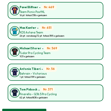
-
Nr. 469
Pavel Bittner
Team Picnic PostNL
16 pt. totaal
336 x gekozen
-
Nr. 651
Max Kanter
XDS Astana Team
26 pt. vandaag
72 pt. totaal
395 x gekozen
-
Nr. 569
Michael Storer
Tudor Pro Cycling Team
103 x gekozen
-
Nr. 56
Antonio Tiberi
Bahrain - Victorious
1 pt. totaal
199 x gekozen
-
Nr. 371
Tom Pidcock
Pinarello - Q36.5 Pro Cycling
62 pt. totaal
808 x gekozen