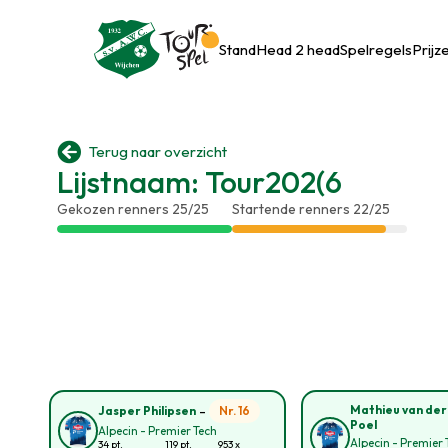
Stand
Head 2 head
Spelregels
Prijz

Terug naar overzicht
Lijstnaam: Tour202(6
Gekozen renners 25/25
Startende renners 22/25
-
Mathieu van der
Nr. 16
Jasper Philipsen
Poel
Alpecin - Premier Tech
Alpecin - Premier 
34 pt.
119 pt.
953 x