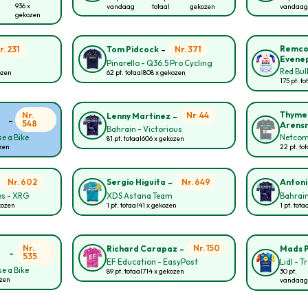
936 x
vandaag
totaal
gekozen
vandaag
gekozen
-
Remc
r. 231
Nr. 371
Tom Pidcock
Evene
Pinarello - Q36.5 Pro Cycling
Red Bul
ozen
62 pt. totaal
808 x gekozen
175 pt. to
-
Thyme
Nr.
Nr. 44
Lenny Martinez
-
548
Arens
Bahrain - Victorious
e a Bike
Netcom
81 pt. totaal
606 x gekozen
ozen
22 pt. to
-
-
Nr. 602
Nr. 649
Sergio Higuita
Antoni
s - XRG
XDS Astana Team
Bahrain
kozen
1 pt. totaal
41 x gekozen
1 pt. tota
-
Nr.
Nr. 150
Richard Carapaz
Mads 
-
535
EF Education - EasyPost
Lidl - T
e a Bike
89 pt. totaal
714 x gekozen
30 pt.
ozen
vandaag