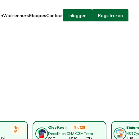
en
Wielrenners
Etappes
Contact
Inloggen
Registreren
-
Nr.
Nr. 128
Olav Kooij
Biniam
-
19
Decathlon CMA CGM Team
NSN Cy
Tech
22 pt.
106 pt.
891 x
10 pt.