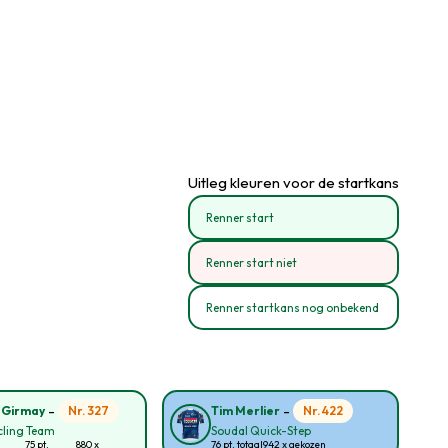
Uitleg kleuren voor de startkans
Renner start
Renner start niet
Renner startkans nog onbekend
-
-
Nr. 327
Nr. 422
 Girmay
Tim Merlier
cling Team
Soudal Quick-Step
75 pt.
880 x
76 pt. totaal
942 x gekozen