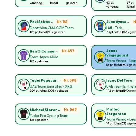
40 pt.
67 pt.
vandaag
totaal
gekozen
vandaag
totaal
-
-
Nr. 141
N
Paul Seixas
Juan Ayuso
Decathlon CMA CGM Team
Lidl - Trek
125 pt. totaal
918 x gekozen
70 pt. totaal
843 x gek
-
Jonas
Nr. 457
Ben O’Connor
Vingegaard
Team Jayco AlUla
Team Visma - Leas
193 x gekozen
86 pt. totaal
981 x gek
-
Nr. 598
Tadej Pogacar
Isaac Del Toro
UAE Team Emirates - XRG
UAE Team Emirate
209 pt. totaal
1003 x gekozen
142 pt. totaal
890 x ge
-
Matteo
Nr. 569
Michael Storer
Jorgenson
Tudor Pro Cycling Team
Team Visma - Leas
103 x gekozen
19 pt. totaal
532 x gek