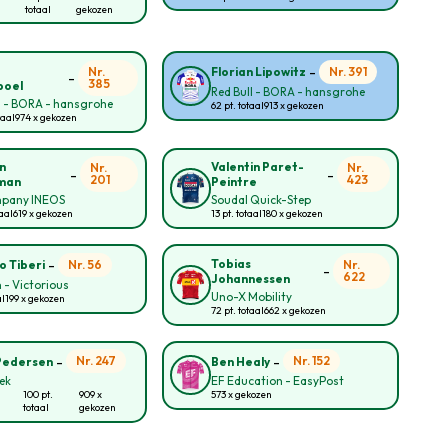
totaal
gekozen
-
o
Nr.
Nr. 391
Florian Lipowitz
-
385
poel
Red Bull - BORA - hansgrohe
l - BORA - hansgrohe
62 pt. totaal
913 x gekozen
taal
974 x gekozen
n
Valentin Paret-
Nr.
Nr.
-
-
201
423
man
Peintre
pany INEOS
Soudal Quick-Step
taal
619 x gekozen
13 pt. totaal
180 x gekozen
-
Tobias
Nr. 56
Nr.
o Tiberi
-
622
Johannessen
 - Victorious
Uno-X Mobility
al
199 x gekozen
72 pt. totaal
662 x gekozen
-
-
Nr. 247
Nr. 152
Pedersen
Ben Healy
rek
EF Education - EasyPost
100 pt.
909 x
573 x gekozen
totaal
gekozen