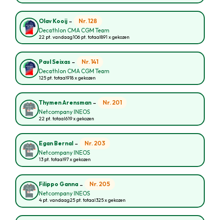
-
Nr. 128
Olav Kooij
Decathlon CMA CGM Team
22 pt. vandaag
106 pt. totaal
891 x gekozen
-
Nr. 141
Paul Seixas
Decathlon CMA CGM Team
125 pt. totaal
918 x gekozen
-
Nr. 201
Thymen Arensman
Netcompany INEOS
22 pt. totaal
619 x gekozen
-
Nr. 203
Egan Bernal
Netcompany INEOS
13 pt. totaal
97 x gekozen
-
Nr. 205
Filippo Ganna
Netcompany INEOS
4 pt. vandaag
25 pt. totaal
325 x gekozen