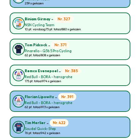
259 x gekozen
-
Nr. 327
Biniam Girmay
NSN Cycling Team
10 pt. vandaag
75 pt. totaal
880 x gekozen
-
Nr. 371
Tom Pidcock
Pinarello - Q36.5 Pro Cycling
62 pt. totaal
808 x gekozen
-
Nr. 385
Remco Evenepoel
Red Bull - BORA - hansgrohe
175 pt. totaal
974 x gekozen
-
Nr. 391
Florian Lipowitz
Red Bull - BORA - hansgrohe
62 pt. totaal
913 x gekozen
-
Nr. 422
Tim Merlier
Soudal Quick-Step
76 pt. totaal
942 x gekozen