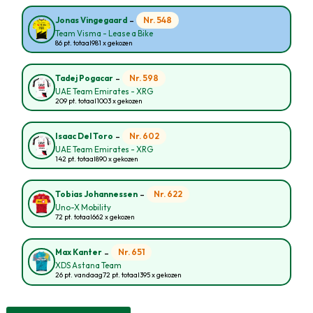
-
Nr. 548
Jonas Vingegaard
Team Visma - Lease a Bike
86 pt. totaal
981 x gekozen
-
Nr. 598
Tadej Pogacar
UAE Team Emirates - XRG
209 pt. totaal
1003 x gekozen
-
Nr. 602
Isaac Del Toro
UAE Team Emirates - XRG
142 pt. totaal
890 x gekozen
-
Nr. 622
Tobias Johannessen
Uno-X Mobility
72 pt. totaal
662 x gekozen
-
Nr. 651
Max Kanter
XDS Astana Team
26 pt. vandaag
72 pt. totaal
395 x gekozen