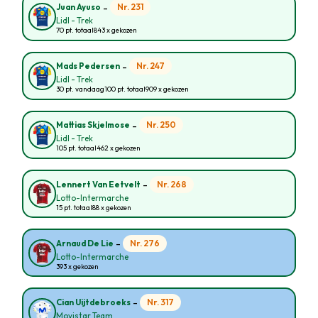
-
Nr. 231
Juan Ayuso
Lidl - Trek
70 pt. totaal
843 x gekozen
-
Nr. 247
Mads Pedersen
Lidl - Trek
30 pt. vandaag
100 pt. totaal
909 x gekozen
-
Nr. 250
Mattias Skjelmose
Lidl - Trek
105 pt. totaal
462 x gekozen
-
Nr. 268
Lennert Van Eetvelt
Lotto-Intermarche
15 pt. totaal
88 x gekozen
-
Nr. 276
Arnaud De Lie
Lotto-Intermarche
393 x gekozen
-
Nr. 317
Cian Uijtdebroeks
Movistar Team