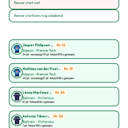
Renner start niet
Renner startkans nog onbekend
-
Nr. 16
Jasper Philipsen
Alpecin - Premier Tech
34 pt. vandaag
119 pt. totaal
953 x gekozen
-
Nr. 19
Mathieu van der Poel
Alpecin - Premier Tech
40 pt. vandaag
67 pt. totaal
936 x gekozen
-
Nr. 44
Lenny Martinez
Bahrain - Victorious
81 pt. totaal
606 x gekozen
-
Nr. 56
Antonio Tiberi
Bahrain - Victorious
1 pt. totaal
199 x gekozen