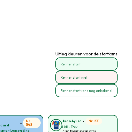
Uitleg kleuren voor de startkans
Renner start
Renner start niet
Renner startkans nog onbekend
-
Nr.
Nr. 231
Juan Ayuso
-
548
gaard
Lidl - Trek
sma - Lease a Bike
70 pt. totaal
843 x gekozen