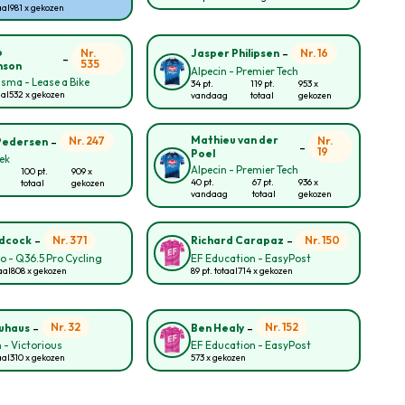
aal
981 x gekozen
-
o
Nr.
Nr. 16
Jasper Philipsen
-
535
nson
Alpecin - Premier Tech
sma - Lease a Bike
34 pt.
119 pt.
953 x
aal
532 x gekozen
vandaag
totaal
gekozen
-
Mathieu van der
Nr. 247
Nr.
Pedersen
-
19
Poel
rek
Alpecin - Premier Tech
100 pt.
909 x
40 pt.
67 pt.
936 x
totaal
gekozen
vandaag
totaal
gekozen
-
-
Nr. 371
Nr. 150
idcock
Richard Carapaz
lo - Q36.5 Pro Cycling
EF Education - EasyPost
aal
808 x gekozen
89 pt. totaal
714 x gekozen
-
-
Nr. 32
Nr. 152
auhaus
Ben Healy
 - Victorious
EF Education - EasyPost
aal
310 x gekozen
573 x gekozen