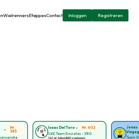
en
Wielrenners
Etappes
Contact
Inloggen
Registreren
-
Jonas
Nr.
Nr. 602
Isaac Del Toro
-
385
Vinge
UAE Team Emirates - XRG
 hansgrohe
Team Vi
142 pt. totaal
890 x gekozen