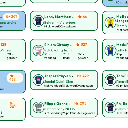
kozen
86 pt. tot
-
-
Matte
Nr. 391
Nr. 44
Lenny Martinez
Jorge
 hansgrohe
Bahrain - Victorious
Team Vi
ozen
81 pt. totaal
606 x gekozen
19 pt. tot
-
. 128
Nr. 327
Biniam Girmay
Mads 
CGM Team
NSN Cycling Team
Lidl - T
891 x
10 pt.
75 pt.
880 x
30 pt.
gekozen
vandaag
totaal
gekozen
vandaag
-
Nr.
Nr. 429
Jasper Stuyven
Tom P
-
437
Soudal Quick-Step
Pinarel
8 pt. vandaag
10 pt. totaal
79 x gekozen
62 pt. tot
ozen
-
Nr.
Nr. 205
Filippo Ganna
Phil B
-
201
Netcompany INEOS
Bahrain
OS
4 pt. vandaag
25 pt. totaal
325 x gekozen
10 pt. tot
ozen