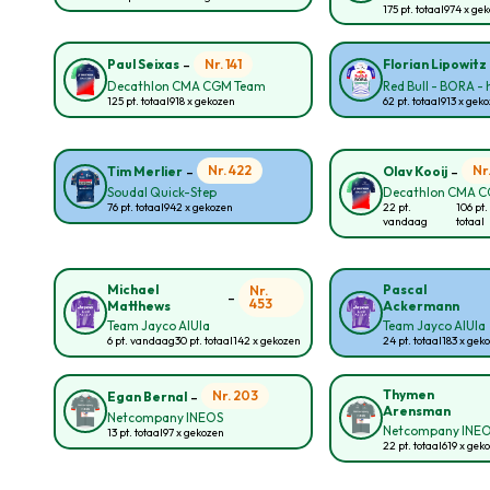
175 pt. totaal
974 x ge
-
Nr. 141
Paul Seixas
Florian Lipowitz
Decathlon CMA CGM Team
Red Bull - BORA -
125 pt. totaal
918 x gekozen
62 pt. totaal
913 x gek
-
-
Nr. 422
Nr
Tim Merlier
Olav Kooij
Soudal Quick-Step
Decathlon CMA 
76 pt. totaal
942 x gekozen
22 pt.
106 pt.
vandaag
totaal
Michael
Pascal
Nr.
-
453
Matthews
Ackermann
Team Jayco AlUla
Team Jayco AlUla
6 pt. vandaag
30 pt. totaal
142 x gekozen
24 pt. totaal
183 x gek
-
Thymen
Nr. 203
Egan Bernal
Arensman
Netcompany INEOS
Netcompany INE
13 pt. totaal
97 x gekozen
22 pt. totaal
619 x gek