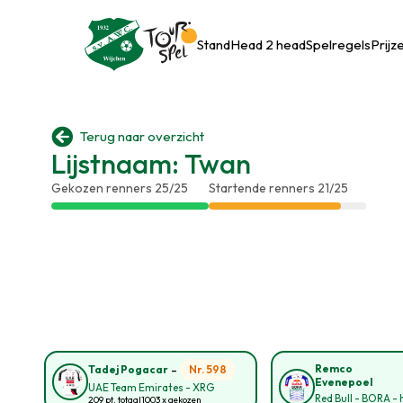
Stand
Head 2 head
Spelregels
Prijz

Terug naar overzicht
Lijstnaam: Twan
Gekozen renners 25/25
Startende renners 21/25
-
Remco
Nr. 598
Tadej Pogacar
Evenepoel
UAE Team Emirates - XRG
Red Bull - BORA -
209 pt. totaal
1003 x gekozen