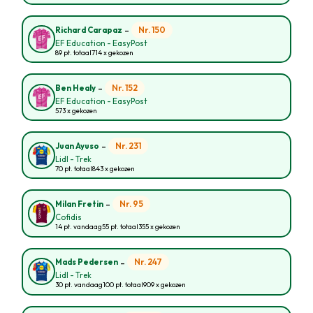
-
Nr. 150
Richard Carapaz
EF Education - EasyPost
89 pt. totaal
714 x gekozen
-
Nr. 152
Ben Healy
EF Education - EasyPost
573 x gekozen
-
Nr. 231
Juan Ayuso
Lidl - Trek
70 pt. totaal
843 x gekozen
-
Nr. 95
Milan Fretin
Cofidis
14 pt. vandaag
55 pt. totaal
355 x gekozen
-
Nr. 247
Mads Pedersen
Lidl - Trek
30 pt. vandaag
100 pt. totaal
909 x gekozen