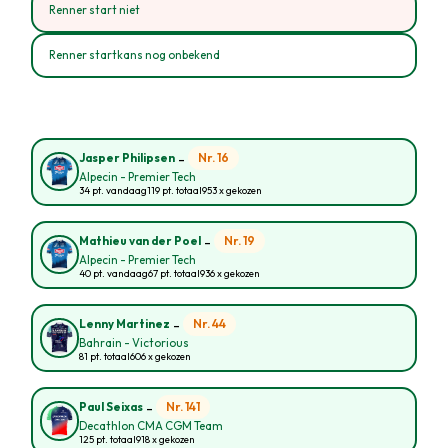
Renner start niet
Renner startkans nog onbekend
-
Nr. 16
Jasper Philipsen
Alpecin - Premier Tech
34 pt. vandaag
119 pt. totaal
953 x gekozen
-
Nr. 19
Mathieu van der Poel
Alpecin - Premier Tech
40 pt. vandaag
67 pt. totaal
936 x gekozen
-
Nr. 44
Lenny Martinez
Bahrain - Victorious
81 pt. totaal
606 x gekozen
-
Nr. 141
Paul Seixas
Decathlon CMA CGM Team
125 pt. totaal
918 x gekozen