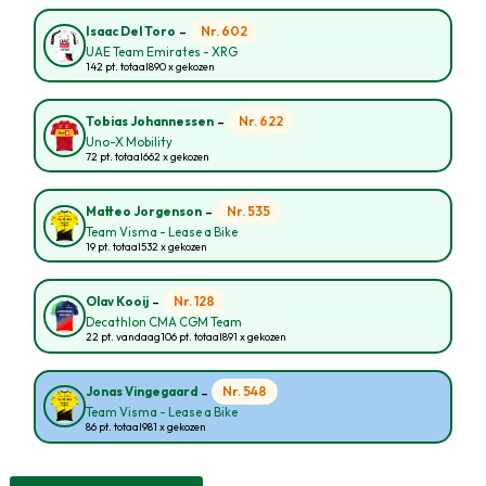
-
Nr. 602
Isaac Del Toro
UAE Team Emirates - XRG
142 pt. totaal
890 x gekozen
-
Nr. 622
Tobias Johannessen
Uno-X Mobility
72 pt. totaal
662 x gekozen
-
Nr. 535
Matteo Jorgenson
Team Visma - Lease a Bike
19 pt. totaal
532 x gekozen
-
Nr. 128
Olav Kooij
Decathlon CMA CGM Team
22 pt. vandaag
106 pt. totaal
891 x gekozen
-
Nr. 548
Jonas Vingegaard
Team Visma - Lease a Bike
86 pt. totaal
981 x gekozen