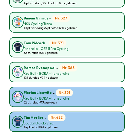
4 pt. vandaag
25 pt. totaal
325 x gekozen
-
Nr. 327
Biniam Girmay
NSN Cycling Team
10 pt. vandaag
75 pt. totaal
880 x gekozen
-
Nr. 371
Tom Pidcock
Pinarello - Q36.5 Pro Cycling
62 pt. totaal
808 x gekozen
-
Nr. 385
Remco Evenepoel
Red Bull - BORA - hansgrohe
175 pt. totaal
974 x gekozen
-
Nr. 391
Florian Lipowitz
Red Bull - BORA - hansgrohe
62 pt. totaal
913 x gekozen
-
Nr. 422
Tim Merlier
Soudal Quick-Step
76 pt. totaal
942 x gekozen