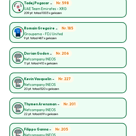
-
Nr. 598
Tadej Pogacar
UAE Team Emirates - XRG
209 pt. totaal
1003 x gekozen
-
Nr. 185
Romain Gregoire
Groupama - FDJ United
9 pt. totaal
487 x gekozen
-
Nr. 206
Dorian Godon
Netcompany INEOS
11 pt. totaal
410 x gekozen
-
Nr. 227
Kevin Vauquelin
Netcompany INEOS
20 pt. totaal
520 x gekozen
-
Nr. 201
Thymen Arensman
Netcompany INEOS
22 pt. totaal
619 x gekozen
-
Nr. 205
Filippo Ganna
Netcompany INEOS