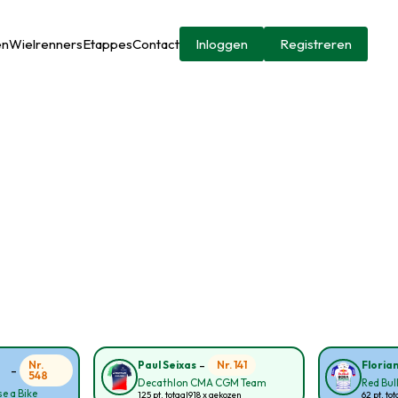
en
Wielrenners
Etappes
Contact
Inloggen
Registreren
-
Nr.
Nr. 141
Paul Seixas
Floria
-
548
Decathlon CMA CGM Team
Red Bul
e a Bike
125 pt. totaal
918 x gekozen
62 pt. tot