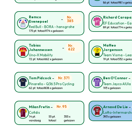
86 pt. totaal
981 x gek
Remco
Nr.
Richard Carapa
-
385
Evenepoel
EF Education - E
Red Bull - BORA - hansgrohe
89 pt. totaal
714 x gek
175 pt. totaal
974 x gekozen
Tobias
Matteo
Nr.
-
622
Johannessen
Jorgenson
Uno-X Mobility
Team Visma - Leas
72 pt. totaal
662 x gekozen
19 pt. totaal
532 x gek
-
-
Nr. 371
Tom Pidcock
Ben O’Connor
Pinarello - Q36.5 Pro Cycling
Team Jayco AlUla
62 pt. totaal
808 x gekozen
193 x gekozen
-
-
Nr. 95
Milan Fretin
Arnaud De Lie
Cofidis
Lotto-Intermarch
14 pt.
55 pt.
355 x
393 x gekozen
vandaag
totaal
gekozen