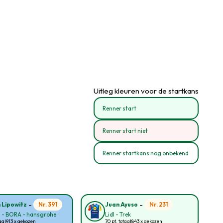
Uitleg kleuren voor de startkans
Renner start
Renner start niet
Renner startkans nog onbekend
-
-
Nr. 391
Nr. 231
n Lipowitz
Juan Ayuso
l - BORA - hansgrohe
Lidl - Trek
aal
913 x gekozen
70 pt. totaal
843 x gekozen