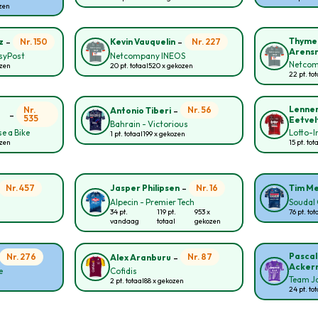
ozen
-
-
Thyme
Nr. 150
Nr. 227
z
Kevin Vauquelin
Arens
asyPost
Netcompany INEOS
Netcom
ozen
20 pt. totaal
520 x gekozen
22 pt. to
-
Lenner
Nr.
Nr. 56
Antonio Tiberi
-
535
Eetvel
Bahrain - Victorious
e a Bike
Lotto-
1 pt. totaal
199 x gekozen
ozen
15 pt. tot
-
Nr. 457
Nr. 16
Jasper Philipsen
Tim Me
Alpecin - Premier Tech
Soudal 
34 pt.
119 pt.
953 x
76 pt. tot
vandaag
totaal
gekozen
-
Pascal
Nr. 276
Nr. 87
Alex Aranburu
Acker
e
Cofidis
Team Ja
2 pt. totaal
88 x gekozen
24 pt. to