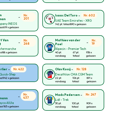
-
n
Nr.
Nr. 602
Isaac Del Toro
-
201
man
UAE Team Emirates - XRG
pany INEOS
142 pt. totaal
890 x gekozen
taal
619 x gekozen
t Van
Mathieu van der
Nr.
Nr.
-
-
268
19
t
Poel
Intermarche
Alpecin - Premier Tech
aal
88 x gekozen
40 pt.
67 pt.
936 x
vandaag
totaal
gekozen
-
-
Nr. 422
Nr. 128
rlier
Olav Kooij
Quick-Step
Decathlon CMA CGM Team
aal
942 x gekozen
22 pt.
106 pt.
891 x
vandaag
totaal
gekozen
-
Nr.
Nr. 247
Mads Pedersen
-
437
mann
Lidl - Trek
yco AlUla
30 pt.
100 pt.
909 x
taal
183 x gekozen
vandaag
totaal
gekozen