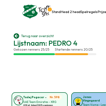
Stand
Head 2 head
Spelregels
Prijz

Terug naar overzicht
Lijstnaam: PEDRO 4
Gekozen renners 25/25
Startende renners 20/25
-
Jonas
Nr. 598
Tadej Pogacar
Vingegaard
UAE Team Emirates - XRG
Team Visma - Leas
209 pt. totaal
1003 x gekozen