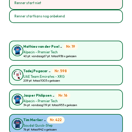
Renner start niet
Renner startkans nog onbekend
-
Nr. 19
Mathieu van der Poel
Alpecin - Premier Tech
40 pt. vandaag
67 pt. totaal
936 x gekozen
-
Nr. 598
Tadej Pogacar
UAE Team Emirates - XRG
209 pt. totaal
1003 x gekozen
-
Nr. 16
Jasper Philipsen
Alpecin - Premier Tech
34 pt. vandaag
119 pt. totaal
953 x gekozen
-
Nr. 422
Tim Merlier
Soudal Quick-Step
76 pt. totaal
942 x gekozen