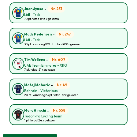
-
Nr. 231
Juan Ayuso
Lidl - Trek
70 pt. totaal
843 x gekozen
-
Nr. 247
Mads Pedersen
Lidl - Trek
30 pt. vandaag
100 pt. totaal
909 x gekozen
-
Nr. 607
Tim Wellens
UAE Team Emirates - XRG
7 pt. totaal
51 x gekozen
-
Nr. 49
Matej Mohoric
Bahrain - Victorious
20 pt. vandaag
23 pt. totaal
79 x gekozen
-
Nr. 558
Marc Hirschi
Tudor Pro Cycling Team
1 pt. totaal
24 x gekozen