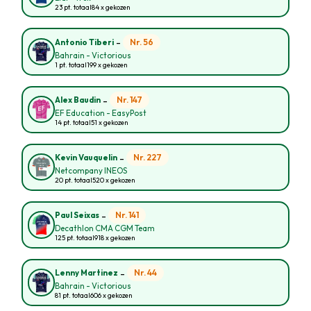
23 pt. totaal
84 x gekozen
-
Nr. 56
Antonio Tiberi
Bahrain - Victorious
1 pt. totaal
199 x gekozen
-
Nr. 147
Alex Baudin
EF Education - EasyPost
14 pt. totaal
51 x gekozen
-
Nr. 227
Kevin Vauquelin
Netcompany INEOS
20 pt. totaal
520 x gekozen
-
Nr. 141
Paul Seixas
Decathlon CMA CGM Team
125 pt. totaal
918 x gekozen
-
Nr. 44
Lenny Martinez
Bahrain - Victorious
81 pt. totaal
606 x gekozen