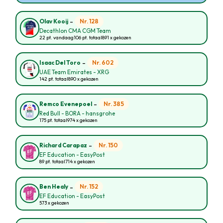
-
Nr. 128
Olav Kooij
Decathlon CMA CGM Team
22 pt. vandaag
106 pt. totaal
891 x gekozen
-
Nr. 602
Isaac Del Toro
UAE Team Emirates - XRG
142 pt. totaal
890 x gekozen
-
Nr. 385
Remco Evenepoel
Red Bull - BORA - hansgrohe
175 pt. totaal
974 x gekozen
-
Nr. 150
Richard Carapaz
EF Education - EasyPost
89 pt. totaal
714 x gekozen
-
Nr. 152
Ben Healy
EF Education - EasyPost
573 x gekozen