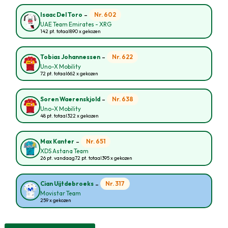
-
Nr. 602
Isaac Del Toro
UAE Team Emirates - XRG
142 pt. totaal
890 x gekozen
-
Nr. 622
Tobias Johannessen
Uno-X Mobility
72 pt. totaal
662 x gekozen
-
Nr. 638
Soren Waerenskjold
Uno-X Mobility
48 pt. totaal
322 x gekozen
-
Nr. 651
Max Kanter
XDS Astana Team
26 pt. vandaag
72 pt. totaal
395 x gekozen
-
Nr. 317
Cian Uijtdebroeks
Movistar Team
259 x gekozen