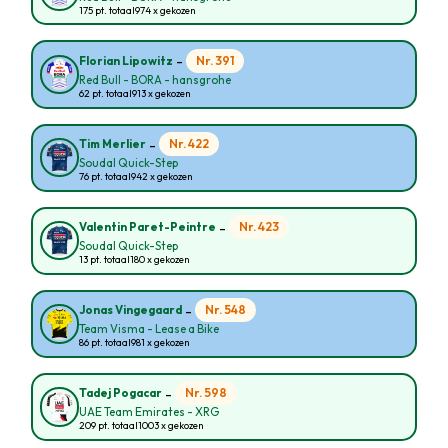
175 pt. totaal
974 x gekozen
-
Nr. 391
Florian Lipowitz
Red Bull - BORA - hansgrohe
62 pt. totaal
913 x gekozen
-
Nr. 422
Tim Merlier
Soudal Quick-Step
76 pt. totaal
942 x gekozen
-
Nr. 423
Valentin Paret-Peintre
Soudal Quick-Step
13 pt. totaal
180 x gekozen
-
Nr. 548
Jonas Vingegaard
Team Visma - Lease a Bike
86 pt. totaal
981 x gekozen
-
Nr. 598
Tadej Pogacar
UAE Team Emirates - XRG
209 pt. totaal
1003 x gekozen