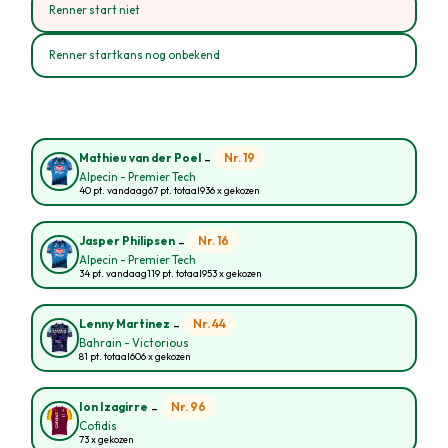
Renner start niet
Renner startkans nog onbekend
-
Nr. 19
Mathieu van der Poel
Alpecin - Premier Tech
40 pt. vandaag
67 pt. totaal
936 x gekozen
-
Nr. 16
Jasper Philipsen
Alpecin - Premier Tech
34 pt. vandaag
119 pt. totaal
953 x gekozen
-
Nr. 44
Lenny Martinez
Bahrain - Victorious
81 pt. totaal
606 x gekozen
-
Nr. 96
Ion Izagirre
Cofidis
73 x gekozen