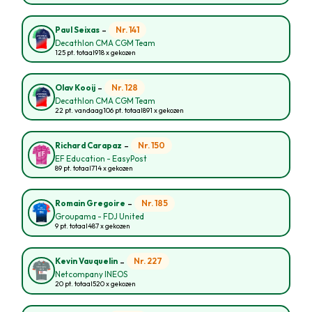
-
Nr. 141
Paul Seixas
Decathlon CMA CGM Team
125 pt. totaal
918 x gekozen
-
Nr. 128
Olav Kooij
Decathlon CMA CGM Team
22 pt. vandaag
106 pt. totaal
891 x gekozen
-
Nr. 150
Richard Carapaz
EF Education - EasyPost
89 pt. totaal
714 x gekozen
-
Nr. 185
Romain Gregoire
Groupama - FDJ United
9 pt. totaal
487 x gekozen
-
Nr. 227
Kevin Vauquelin
Netcompany INEOS
20 pt. totaal
520 x gekozen