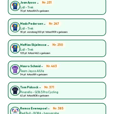
-
Nr. 231
Juan Ayuso
Lidl - Trek
70 pt. totaal
843 x gekozen
-
Nr. 247
Mads Pedersen
Lidl - Trek
30 pt. vandaag
100 pt. totaal
909 x gekozen
-
Nr. 250
Mattias Skjelmose
Lidl - Trek
105 pt. totaal
462 x gekozen
-
Nr. 463
Mauro Schmid
Team Jayco AlUla
54 pt. totaal
89 x gekozen
-
Nr. 371
Tom Pidcock
Pinarello - Q36.5 Pro Cycling
62 pt. totaal
808 x gekozen
-
Nr. 385
Remco Evenepoel
Red Bull - BORA - hansgrohe