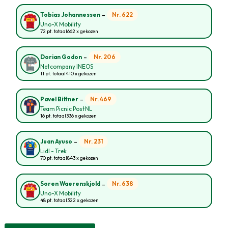
-
Nr. 622
Tobias Johannessen
Uno-X Mobility
72 pt. totaal
662 x gekozen
-
Nr. 206
Dorian Godon
Netcompany INEOS
11 pt. totaal
410 x gekozen
-
Nr. 469
Pavel Bittner
Team Picnic PostNL
16 pt. totaal
336 x gekozen
-
Nr. 231
Juan Ayuso
Lidl - Trek
70 pt. totaal
843 x gekozen
-
Nr. 638
Soren Waerenskjold
Uno-X Mobility
48 pt. totaal
322 x gekozen