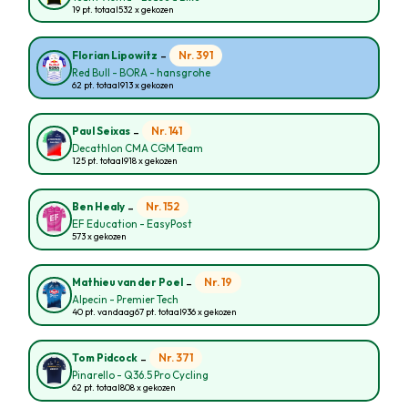
19 pt. totaal
532 x gekozen
-
Nr. 391
Florian Lipowitz
Red Bull - BORA - hansgrohe
62 pt. totaal
913 x gekozen
-
Nr. 141
Paul Seixas
Decathlon CMA CGM Team
125 pt. totaal
918 x gekozen
-
Nr. 152
Ben Healy
EF Education - EasyPost
573 x gekozen
-
Nr. 19
Mathieu van der Poel
Alpecin - Premier Tech
40 pt. vandaag
67 pt. totaal
936 x gekozen
-
Nr. 371
Tom Pidcock
Pinarello - Q36.5 Pro Cycling
62 pt. totaal
808 x gekozen