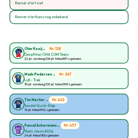
Renner start niet
Renner startkans nog onbekend
-
Nr. 128
Olav Kooij
Decathlon CMA CGM Team
22 pt. vandaag
106 pt. totaal
891 x gekozen
-
Nr. 247
Mads Pedersen
Lidl - Trek
30 pt. vandaag
100 pt. totaal
909 x gekozen
-
Nr. 422
Tim Merlier
Soudal Quick-Step
76 pt. totaal
942 x gekozen
-
Nr. 437
Pascal Ackermann
Team Jayco AlUla
24 pt. totaal
183 x gekozen