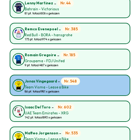
-
Nr. 44
Lenny Martinez
Bahrain - Victorious
81 pt. totaal
606 x gekozen
-
Nr. 385
Remco Evenepoel
Red Bull - BORA - hansgrohe
175 pt. totaal
974 x gekozen
-
Nr. 185
Romain Gregoire
Groupama - FDJ United
9 pt. totaal
487 x gekozen
-
Nr. 548
Jonas Vingegaard
Team Visma - Lease a Bike
86 pt. totaal
981 x gekozen
-
Nr. 602
Isaac Del Toro
UAE Team Emirates - XRG
142 pt. totaal
890 x gekozen
-
Nr. 535
Matteo Jorgenson
Team Visma - Lease a Bike