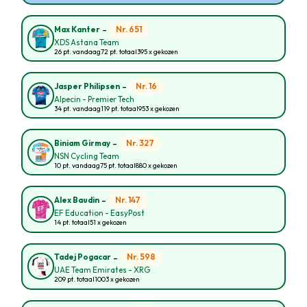
-
Nr. 651
Max Kanter
XDS Astana Team
26 pt. vandaag
72 pt. totaal
395 x gekozen
-
Nr. 16
Jasper Philipsen
Alpecin - Premier Tech
34 pt. vandaag
119 pt. totaal
953 x gekozen
-
Nr. 327
Biniam Girmay
NSN Cycling Team
10 pt. vandaag
75 pt. totaal
880 x gekozen
-
Nr. 147
Alex Baudin
EF Education - EasyPost
14 pt. totaal
51 x gekozen
-
Nr. 598
Tadej Pogacar
UAE Team Emirates - XRG
209 pt. totaal
1003 x gekozen