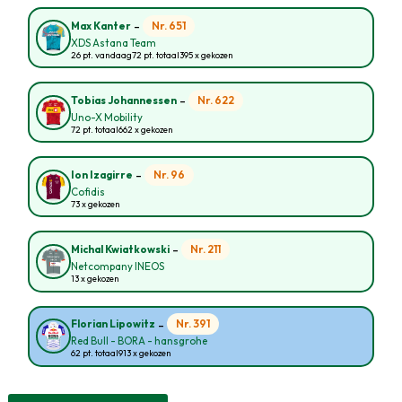
-
Nr. 651
Max Kanter
XDS Astana Team
26 pt. vandaag
72 pt. totaal
395 x gekozen
-
Nr. 622
Tobias Johannessen
Uno-X Mobility
72 pt. totaal
662 x gekozen
-
Nr. 96
Ion Izagirre
Cofidis
73 x gekozen
-
Nr. 211
Michal Kwiatkowski
Netcompany INEOS
13 x gekozen
-
Nr. 391
Florian Lipowitz
Red Bull - BORA - hansgrohe
62 pt. totaal
913 x gekozen