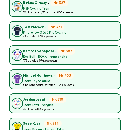
-
Nr. 327
Biniam Girmay
NSN Cycling Team
10 pt. vandaag
75 pt. totaal
880 x gekozen
-
Nr. 371
Tom Pidcock
Pinarello - Q36.5 Pro Cycling
62 pt. totaal
808 x gekozen
-
Nr. 385
Remco Evenepoel
Red Bull - BORA - hansgrohe
175 pt. totaal
974 x gekozen
-
Nr. 453
Michael Matthews
Team Jayco AlUla
6 pt. vandaag
30 pt. totaal
142 x gekozen
-
Nr. 510
Jordan Jegat
Team TotalEnergies
35 pt. totaal
63 x gekozen
-
Nr. 539
Sepp Kuss
Team Visma - Lease a Bike