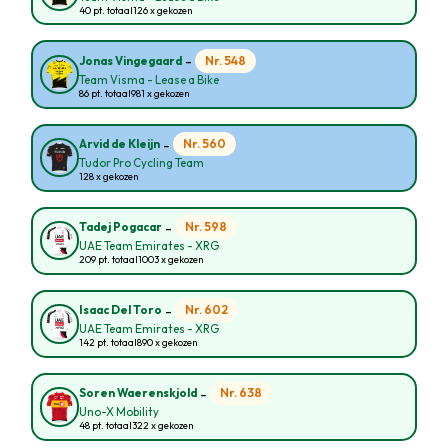
40 pt. totaal
126 x gekozen
-
Nr. 548
Jonas Vingegaard
Team Visma - Lease a Bike
86 pt. totaal
981 x gekozen
-
Nr. 560
Arvid de Kleijn
Tudor Pro Cycling Team
128 x gekozen
-
Nr. 598
Tadej Pogacar
UAE Team Emirates - XRG
209 pt. totaal
1003 x gekozen
-
Nr. 602
Isaac Del Toro
UAE Team Emirates - XRG
142 pt. totaal
890 x gekozen
-
Nr. 638
Soren Waerenskjold
Uno-X Mobility
48 pt. totaal
322 x gekozen