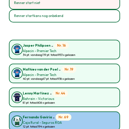
Renner start niet
Renner startkans nog onbekend
-
Nr. 16
Jasper Philipsen
Alpecin - Premier Tech
34 pt. vandaag
119 pt. totaal
953 x gekozen
-
Nr. 19
Mathieu van der Poel
Alpecin - Premier Tech
40 pt. vandaag
67 pt. totaal
936 x gekozen
-
Nr. 44
Lenny Martinez
Bahrain - Victorious
81 pt. totaal
606 x gekozen
-
Nr. 69
Fernando Gaviria
Caja Rural - Seguros RGA
12 pt. totaal
194 x gekozen