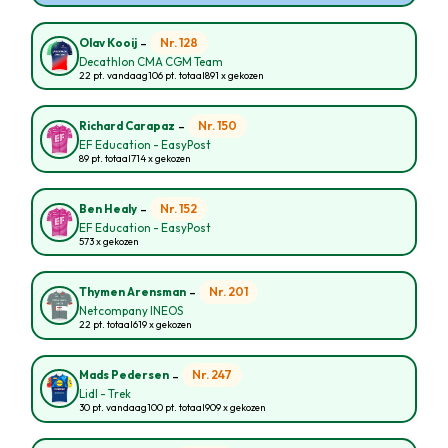
-
Nr. 128
Olav Kooij
Decathlon CMA CGM Team
22 pt. vandaag
106 pt. totaal
891 x gekozen
-
Nr. 150
Richard Carapaz
EF Education - EasyPost
89 pt. totaal
714 x gekozen
-
Nr. 152
Ben Healy
EF Education - EasyPost
573 x gekozen
-
Nr. 201
Thymen Arensman
Netcompany INEOS
22 pt. totaal
619 x gekozen
-
Nr. 247
Mads Pedersen
Lidl - Trek
30 pt. vandaag
100 pt. totaal
909 x gekozen