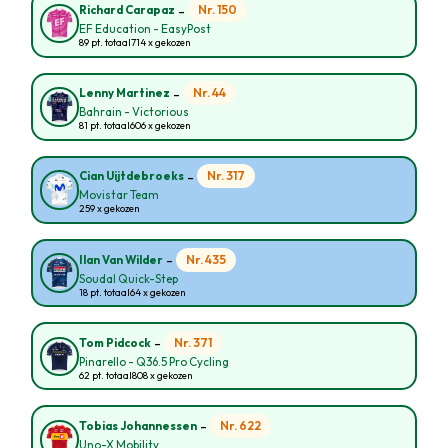
-
Nr. 150
Richard Carapaz
EF Education - EasyPost
89 pt. totaal
714 x gekozen
-
Nr. 44
Lenny Martinez
Bahrain - Victorious
81 pt. totaal
606 x gekozen
-
Nr. 317
Cian Uijtdebroeks
Movistar Team
259 x gekozen
-
Nr. 435
Ilan Van Wilder
Soudal Quick-Step
18 pt. totaal
64 x gekozen
-
Nr. 371
Tom Pidcock
Pinarello - Q36.5 Pro Cycling
62 pt. totaal
808 x gekozen
-
Nr. 622
Tobias Johannessen
Uno-X Mobility