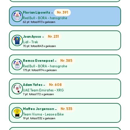
-
Nr. 391
Florian Lipowitz
Red Bull - BORA - hansgrohe
62 pt. totaal
913 x gekozen
-
Nr. 231
Juan Ayuso
Lidl - Trek
70 pt. totaal
843 x gekozen
-
Nr. 385
Remco Evenepoel
Red Bull - BORA - hansgrohe
175 pt. totaal
974 x gekozen
-
Nr. 608
Adam Yates
UAE Team Emirates - XRG
7 pt. totaal
172 x gekozen
-
Nr. 535
Matteo Jorgenson
Team Visma - Lease a Bike
19 pt. totaal
532 x gekozen