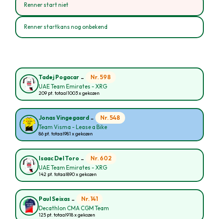
Renner start niet
Renner startkans nog onbekend
-
Nr. 598
Tadej Pogacar
UAE Team Emirates - XRG
209 pt. totaal
1003 x gekozen
-
Nr. 548
Jonas Vingegaard
Team Visma - Lease a Bike
86 pt. totaal
981 x gekozen
-
Nr. 602
Isaac Del Toro
UAE Team Emirates - XRG
142 pt. totaal
890 x gekozen
-
Nr. 141
Paul Seixas
Decathlon CMA CGM Team
125 pt. totaal
918 x gekozen