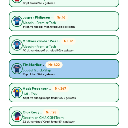
72 pt. totaal
662 x gekozen
-
Nr. 16
Jasper Philipsen
Alpecin - Premier Tech
34 pt. vandaag
119 pt. totaal
953 x gekozen
-
Nr. 19
Mathieu van der Poel
Alpecin - Premier Tech
40 pt. vandaag
67 pt. totaal
936 x gekozen
-
Nr. 422
Tim Merlier
Soudal Quick-Step
76 pt. totaal
942 x gekozen
-
Nr. 247
Mads Pedersen
Lidl - Trek
30 pt. vandaag
100 pt. totaal
909 x gekozen
-
Nr. 128
Olav Kooij
Decathlon CMA CGM Team
22 pt. vandaag
106 pt. totaal
891 x gekozen