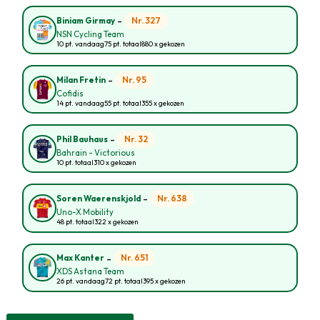
-
Nr. 327
Biniam Girmay
NSN Cycling Team
10 pt. vandaag
75 pt. totaal
880 x gekozen
-
Nr. 95
Milan Fretin
Cofidis
14 pt. vandaag
55 pt. totaal
355 x gekozen
-
Nr. 32
Phil Bauhaus
Bahrain - Victorious
10 pt. totaal
310 x gekozen
-
Nr. 638
Soren Waerenskjold
Uno-X Mobility
48 pt. totaal
322 x gekozen
-
Nr. 651
Max Kanter
XDS Astana Team
26 pt. vandaag
72 pt. totaal
395 x gekozen