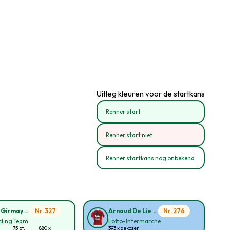
Uitleg kleuren voor de startkans
Renner start
Renner start niet
Renner startkans nog onbekend
-
-
Nr. 327
Nr. 276
 Girmay
Arnaud De Lie
cling Team
Lotto-Intermarche
75 pt.
880 x
393 x gekozen