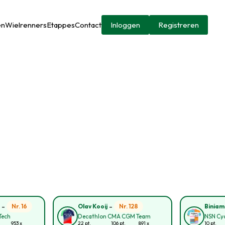
en
Wielrenners
Etappes
Contact
Inloggen
Registreren
-
-
Nr. 16
Nr. 128
n
Olav Kooij
Biniam
Tech
Decathlon CMA CGM Team
NSN Cy
953 x
22 pt.
106 pt.
891 x
10 pt.