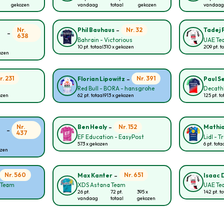
gekozen
vandaag
totaal
gekozen
vandaag
-
Nr.
Nr. 32
Phil Bauhaus
Tadej 
-
638
Bahrain - Victorious
UAE Te
10 pt. totaal
310 x gekozen
209 pt. t
ozen
-
r. 231
Nr. 391
Florian Lipowitz
Paul S
Red Bull - BORA - hansgrohe
Decath
ozen
62 pt. totaal
913 x gekozen
125 pt. to
-
Nr.
Nr. 152
Ben Healy
Mathia
-
437
EF Education - EasyPost
Lidl - T
573 x gekozen
6 pt. tota
ozen
-
Nr. 560
Nr. 651
Max Kanter
Isaac 
g Team
XDS Astana Team
UAE Te
26 pt.
72 pt.
395 x
142 pt. to
vandaag
totaal
gekozen