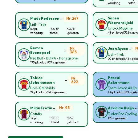
vandaag
totaal
-
Soren
Nr. 247
Mads Pedersen
Waerenskjold
Lidl - Trek
Uno-X Mobility
30 pt.
100 pt.
909 x
48 pt. totaal
322 x gek
vandaag
totaal
gekozen
-
Remco
Nr.
N
Juan Ayuso
-
385
Evenepoel
Lidl - Trek
Red Bull - BORA - hansgrohe
70 pt. totaal
843 x gek
175 pt. totaal
974 x gekozen
Tobias
Pascal
Nr.
-
622
Johannessen
Ackermann
Uno-X Mobility
Team Jayco AlUla
72 pt. totaal
662 x gekozen
24 pt. totaal
183 x gek
-
-
Nr. 95
Milan Fretin
Arvid de Kleijn
Cofidis
Tudor Pro Cyclin
14 pt.
55 pt.
355 x
128 x gekozen
vandaag
totaal
gekozen