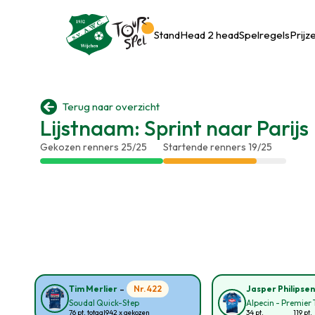
Stand
Head 2 head
Spelregels
Prijz

Terug naar overzicht
Lijstnaam: Sprint naar Parijs
Gekozen renners 25/25
Startende renners 19/25
-
Nr. 422
Tim Merlier
Jasper Philipse
Soudal Quick-Step
Alpecin - Premier 
76 pt. totaal
942 x gekozen
34 pt.
119 pt.