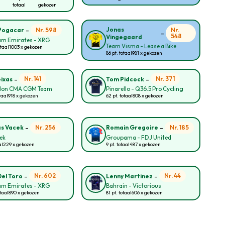
totaal
gekozen
-
Jonas
Nr. 598
Nr.
Pogacar
-
548
Vingegaard
am Emirates - XRG
Team Visma - Lease a Bike
otaal
1003 x gekozen
86 pt. totaal
981 x gekozen
-
-
Nr. 141
Nr. 371
eixas
Tom Pidcock
lon CMA CGM Team
Pinarello - Q36.5 Pro Cycling
taal
918 x gekozen
62 pt. totaal
808 x gekozen
-
-
Nr. 256
Nr. 185
s Vacek
Romain Gregoire
rek
Groupama - FDJ United
al
229 x gekozen
9 pt. totaal
487 x gekozen
-
-
Nr. 602
Nr. 44
Del Toro
Lenny Martinez
am Emirates - XRG
Bahrain - Victorious
taal
890 x gekozen
81 pt. totaal
606 x gekozen