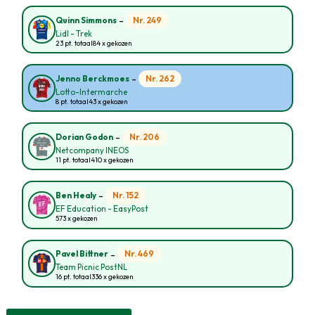
-
Nr. 249
Quinn Simmons
Lidl - Trek
23 pt. totaal
84 x gekozen
-
Nr. 262
Jenno Berckmoes
Lotto-Intermarche
8 pt. totaal
43 x gekozen
-
Nr. 206
Dorian Godon
Netcompany INEOS
11 pt. totaal
410 x gekozen
-
Nr. 152
Ben Healy
EF Education - EasyPost
573 x gekozen
-
Nr. 469
Pavel Bittner
Team Picnic PostNL
16 pt. totaal
336 x gekozen