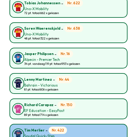
-
Nr. 622
Tobias Johannessen
Uno-X Mobility
72 pt. totaal
662 x gekozen
-
Nr. 638
Soren Waerenskjold
Uno-X Mobility
48 pt. totaal
322 x gekozen
-
Nr. 16
Jasper Philipsen
Alpecin - Premier Tech
34 pt. vandaag
119 pt. totaal
953 x gekozen
-
Nr. 44
Lenny Martinez
Bahrain - Victorious
81 pt. totaal
606 x gekozen
-
Nr. 150
Richard Carapaz
EF Education - EasyPost
89 pt. totaal
714 x gekozen
-
Nr. 422
Tim Merlier
Soudal Quick-Step