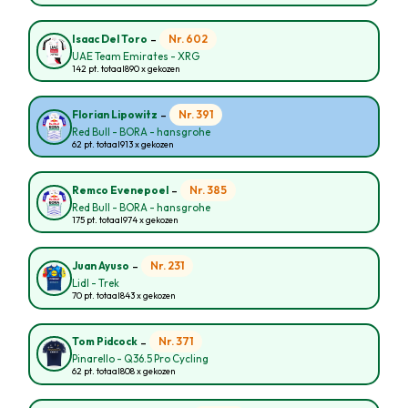
-
Nr. 602
Isaac Del Toro
UAE Team Emirates - XRG
142 pt. totaal
890 x gekozen
-
Nr. 391
Florian Lipowitz
Red Bull - BORA - hansgrohe
62 pt. totaal
913 x gekozen
-
Nr. 385
Remco Evenepoel
Red Bull - BORA - hansgrohe
175 pt. totaal
974 x gekozen
-
Nr. 231
Juan Ayuso
Lidl - Trek
70 pt. totaal
843 x gekozen
-
Nr. 371
Tom Pidcock
Pinarello - Q36.5 Pro Cycling
62 pt. totaal
808 x gekozen