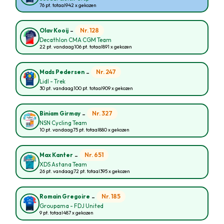
76 pt. totaal
942 x gekozen
-
Nr. 128
Olav Kooij
Decathlon CMA CGM Team
22 pt. vandaag
106 pt. totaal
891 x gekozen
-
Nr. 247
Mads Pedersen
Lidl - Trek
30 pt. vandaag
100 pt. totaal
909 x gekozen
-
Nr. 327
Biniam Girmay
NSN Cycling Team
10 pt. vandaag
75 pt. totaal
880 x gekozen
-
Nr. 651
Max Kanter
XDS Astana Team
26 pt. vandaag
72 pt. totaal
395 x gekozen
-
Nr. 185
Romain Gregoire
Groupama - FDJ United
9 pt. totaal
487 x gekozen