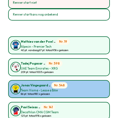
Renner start niet
Renner startkans nog onbekend
-
Nr. 19
Mathieu van der Poel
Alpecin - Premier Tech
40 pt. vandaag
67 pt. totaal
936 x gekozen
-
Nr. 598
Tadej Pogacar
UAE Team Emirates - XRG
209 pt. totaal
1003 x gekozen
-
Nr. 548
Jonas Vingegaard
Team Visma - Lease a Bike
86 pt. totaal
981 x gekozen
-
Nr. 141
Paul Seixas
Decathlon CMA CGM Team
125 pt. totaal
918 x gekozen