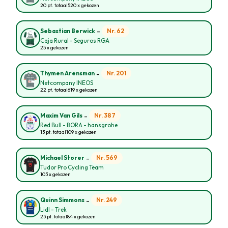
20 pt. totaal
520 x gekozen
-
Nr. 62
Sebastian Berwick
Caja Rural - Seguros RGA
25 x gekozen
-
Nr. 201
Thymen Arensman
Netcompany INEOS
22 pt. totaal
619 x gekozen
-
Nr. 387
Maxim Van Gils
Red Bull - BORA - hansgrohe
13 pt. totaal
109 x gekozen
-
Nr. 569
Michael Storer
Tudor Pro Cycling Team
103 x gekozen
-
Nr. 249
Quinn Simmons
Lidl - Trek
23 pt. totaal
84 x gekozen