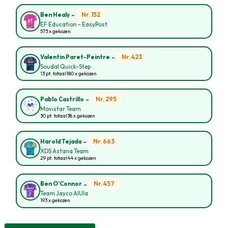
-
Nr. 152
Ben Healy
EF Education - EasyPost
573 x gekozen
-
Nr. 423
Valentin Paret-Peintre
Soudal Quick-Step
13 pt. totaal
180 x gekozen
-
Nr. 295
Pablo Castrillo
Movistar Team
30 pt. totaal
38 x gekozen
-
Nr. 663
Harold Tejada
XDS Astana Team
29 pt. totaal
44 x gekozen
-
Nr. 457
Ben O’Connor
Team Jayco AlUla
193 x gekozen