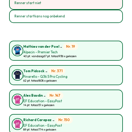
Renner start niet
Renner startkans nog onbekend
-
Nr. 19
Mathieu van der Poel
Alpecin - Premier Tech
40 pt. vandaag
67 pt. totaal
936 x gekozen
-
Nr. 371
Tom Pidcock
Pinarello - Q36.5 Pro Cycling
62 pt. totaal
808 x gekozen
-
Nr. 147
Alex Baudin
EF Education - EasyPost
14 pt. totaal
51 x gekozen
-
Nr. 150
Richard Carapaz
EF Education - EasyPost
89 pt. totaal
714 x gekozen