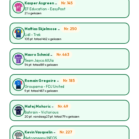
-
Nr. 145
Kasper Asgreen
EF Education - EasyPost
21 x gekozen
-
Nr. 250
Mattias Skjelmose
Lidl - Trek
105 pt. totaal
462 x gekozen
-
Nr. 463
Mauro Schmid
Team Jayco AlUla
54 pt. totaal
89 x gekozen
-
Nr. 185
Romain Gregoire
Groupama - FDJ United
9 pt. totaal
487 x gekozen
-
Nr. 49
Matej Mohoric
Bahrain - Victorious
20 pt. vandaag
23 pt. totaal
79 x gekozen
-
Nr. 227
Kevin Vauquelin
Netcompany INEOS