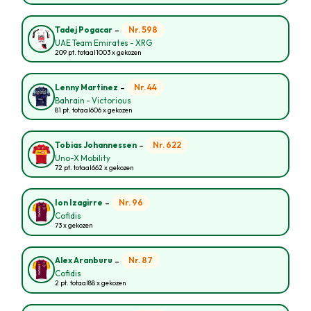
-
Nr. 598
Tadej Pogacar
UAE Team Emirates - XRG
209 pt. totaal
1003 x gekozen
-
Nr. 44
Lenny Martinez
Bahrain - Victorious
81 pt. totaal
606 x gekozen
-
Nr. 622
Tobias Johannessen
Uno-X Mobility
72 pt. totaal
662 x gekozen
-
Nr. 96
Ion Izagirre
Cofidis
73 x gekozen
-
Nr. 87
Alex Aranburu
Cofidis
2 pt. totaal
88 x gekozen