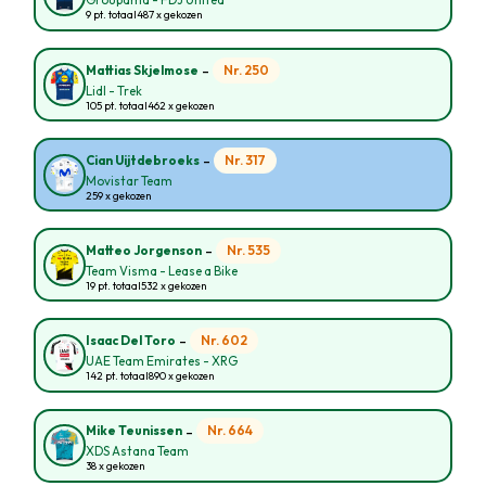
Groupama - FDJ United
9 pt. totaal
487 x gekozen
-
Nr. 250
Mattias Skjelmose
Lidl - Trek
105 pt. totaal
462 x gekozen
-
Nr. 317
Cian Uijtdebroeks
Movistar Team
259 x gekozen
-
Nr. 535
Matteo Jorgenson
Team Visma - Lease a Bike
19 pt. totaal
532 x gekozen
-
Nr. 602
Isaac Del Toro
UAE Team Emirates - XRG
142 pt. totaal
890 x gekozen
-
Nr. 664
Mike Teunissen
XDS Astana Team
38 x gekozen