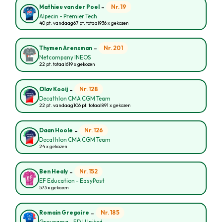
-
Nr. 19
Mathieu van der Poel
Alpecin - Premier Tech
40 pt. vandaag
67 pt. totaal
936 x gekozen
-
Nr. 201
Thymen Arensman
Netcompany INEOS
22 pt. totaal
619 x gekozen
-
Nr. 128
Olav Kooij
Decathlon CMA CGM Team
22 pt. vandaag
106 pt. totaal
891 x gekozen
-
Nr. 126
Daan Hoole
Decathlon CMA CGM Team
24 x gekozen
-
Nr. 152
Ben Healy
EF Education - EasyPost
573 x gekozen
-
Nr. 185
Romain Gregoire