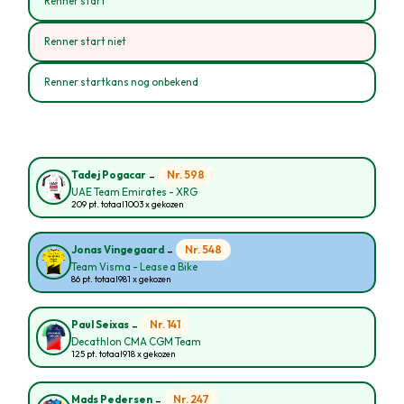
Renner start
Renner start niet
Renner startkans nog onbekend
-
Nr. 598
Tadej Pogacar
UAE Team Emirates - XRG
209 pt. totaal
1003 x gekozen
-
Nr. 548
Jonas Vingegaard
Team Visma - Lease a Bike
86 pt. totaal
981 x gekozen
-
Nr. 141
Paul Seixas
Decathlon CMA CGM Team
125 pt. totaal
918 x gekozen
-
Nr. 247
Mads Pedersen