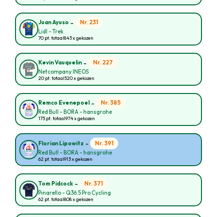
-
Nr. 231
Juan Ayuso
Lidl - Trek
70 pt. totaal
843 x gekozen
-
Nr. 227
Kevin Vauquelin
Netcompany INEOS
20 pt. totaal
520 x gekozen
-
Nr. 385
Remco Evenepoel
Red Bull - BORA - hansgrohe
175 pt. totaal
974 x gekozen
-
Nr. 391
Florian Lipowitz
Red Bull - BORA - hansgrohe
62 pt. totaal
913 x gekozen
-
Nr. 371
Tom Pidcock
Pinarello - Q36.5 Pro Cycling
62 pt. totaal
808 x gekozen