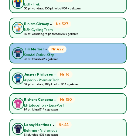
Lidl - Trek
30 pt. vandaag
100 pt. totaal
909 x gekozen
-
Nr. 327
Biniam Girmay
NSN Cycling Team
10 pt. vandaag
75 pt. totaal
880 x gekozen
-
Nr. 422
Tim Merlier
Soudal Quick-Step
76 pt. totaal
942 x gekozen
-
Nr. 16
Jasper Philipsen
Alpecin - Premier Tech
34 pt. vandaag
119 pt. totaal
953 x gekozen
-
Nr. 150
Richard Carapaz
EF Education - EasyPost
89 pt. totaal
714 x gekozen
-
Nr. 44
Lenny Martinez
Bahrain - Victorious
81 pt. totaal
606 x gekozen