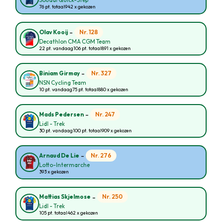
Soudal Quick-Step
76 pt. totaal
942 x gekozen
-
Nr. 128
Olav Kooij
Decathlon CMA CGM Team
22 pt. vandaag
106 pt. totaal
891 x gekozen
-
Nr. 327
Biniam Girmay
NSN Cycling Team
10 pt. vandaag
75 pt. totaal
880 x gekozen
-
Nr. 247
Mads Pedersen
Lidl - Trek
30 pt. vandaag
100 pt. totaal
909 x gekozen
-
Nr. 276
Arnaud De Lie
Lotto-Intermarche
393 x gekozen
-
Nr. 250
Mattias Skjelmose
Lidl - Trek
105 pt. totaal
462 x gekozen