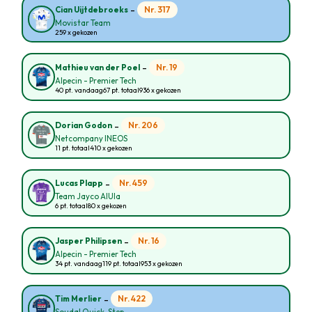
-
Nr. 317
Cian Uijtdebroeks
Movistar Team
259 x gekozen
-
Nr. 19
Mathieu van der Poel
Alpecin - Premier Tech
40 pt. vandaag
67 pt. totaal
936 x gekozen
-
Nr. 206
Dorian Godon
Netcompany INEOS
11 pt. totaal
410 x gekozen
-
Nr. 459
Lucas Plapp
Team Jayco AlUla
6 pt. totaal
80 x gekozen
-
Nr. 16
Jasper Philipsen
Alpecin - Premier Tech
34 pt. vandaag
119 pt. totaal
953 x gekozen
-
Nr. 422
Tim Merlier