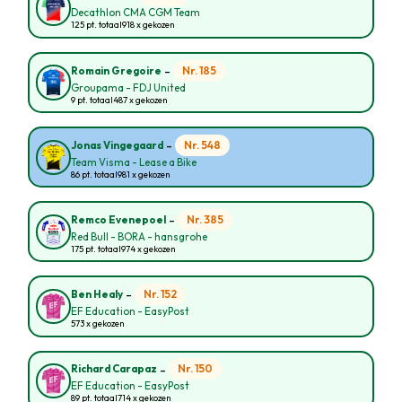
Decathlon CMA CGM Team
125 pt. totaal
918 x gekozen
-
Nr. 185
Romain Gregoire
Groupama - FDJ United
9 pt. totaal
487 x gekozen
-
Nr. 548
Jonas Vingegaard
Team Visma - Lease a Bike
86 pt. totaal
981 x gekozen
-
Nr. 385
Remco Evenepoel
Red Bull - BORA - hansgrohe
175 pt. totaal
974 x gekozen
-
Nr. 152
Ben Healy
EF Education - EasyPost
573 x gekozen
-
Nr. 150
Richard Carapaz
EF Education - EasyPost
89 pt. totaal
714 x gekozen