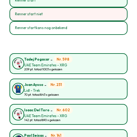
Renner start
Renner start niet
Renner startkans nog onbekend
-
Nr. 598
Tadej Pogacar
UAE Team Emirates - XRG
209 pt. totaal
1003 x gekozen
-
Nr. 231
Juan Ayuso
Lidl - Trek
70 pt. totaal
843 x gekozen
-
Nr. 602
Isaac Del Toro
UAE Team Emirates - XRG
142 pt. totaal
890 x gekozen
-
Nr. 141
Paul Seixas