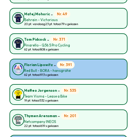
-
Nr. 49
Matej Mohoric
Bahrain - Victorious
20 pt. vandaag
23 pt. totaal
79 x gekozen
-
Nr. 371
Tom Pidcock
Pinarello - Q36.5 Pro Cycling
62 pt. totaal
808 x gekozen
-
Nr. 391
Florian Lipowitz
Red Bull - BORA - hansgrohe
62 pt. totaal
913 x gekozen
-
Nr. 535
Matteo Jorgenson
Team Visma - Lease a Bike
19 pt. totaal
532 x gekozen
-
Nr. 201
Thymen Arensman
Netcompany INEOS
22 pt. totaal
619 x gekozen