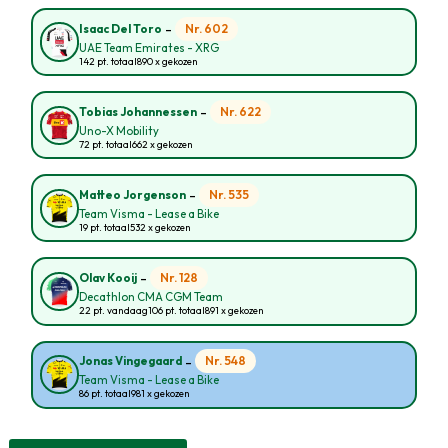
-
Nr. 602
Isaac Del Toro
UAE Team Emirates - XRG
142 pt. totaal
890 x gekozen
-
Nr. 622
Tobias Johannessen
Uno-X Mobility
72 pt. totaal
662 x gekozen
-
Nr. 535
Matteo Jorgenson
Team Visma - Lease a Bike
19 pt. totaal
532 x gekozen
-
Nr. 128
Olav Kooij
Decathlon CMA CGM Team
22 pt. vandaag
106 pt. totaal
891 x gekozen
-
Nr. 548
Jonas Vingegaard
Team Visma - Lease a Bike
86 pt. totaal
981 x gekozen