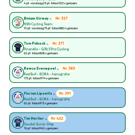
4 pt. vandaag
25 pt. totaal
325 x gekozen
-
Nr. 327
Biniam Girmay
NSN Cycling Team
10 pt. vandaag
75 pt. totaal
880 x gekozen
-
Nr. 371
Tom Pidcock
Pinarello - Q36.5 Pro Cycling
62 pt. totaal
808 x gekozen
-
Nr. 385
Remco Evenepoel
Red Bull - BORA - hansgrohe
175 pt. totaal
974 x gekozen
-
Nr. 391
Florian Lipowitz
Red Bull - BORA - hansgrohe
62 pt. totaal
913 x gekozen
-
Nr. 422
Tim Merlier
Soudal Quick-Step
76 pt. totaal
942 x gekozen