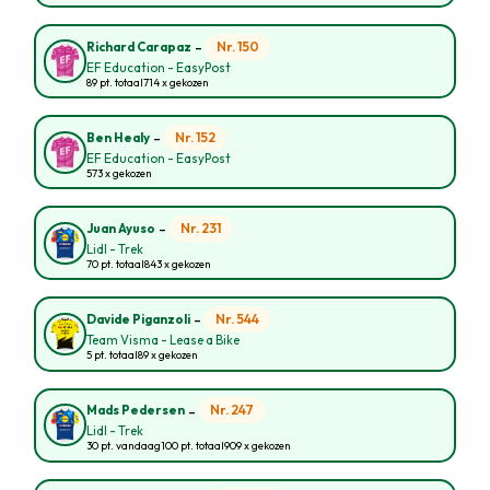
-
Nr. 150
Richard Carapaz
EF Education - EasyPost
89 pt. totaal
714 x gekozen
-
Nr. 152
Ben Healy
EF Education - EasyPost
573 x gekozen
-
Nr. 231
Juan Ayuso
Lidl - Trek
70 pt. totaal
843 x gekozen
-
Nr. 544
Davide Piganzoli
Team Visma - Lease a Bike
5 pt. totaal
89 x gekozen
-
Nr. 247
Mads Pedersen
Lidl - Trek
30 pt. vandaag
100 pt. totaal
909 x gekozen