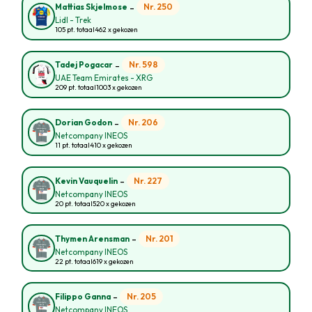
-
Nr. 250
Mattias Skjelmose
Lidl - Trek
105 pt. totaal
462 x gekozen
-
Nr. 598
Tadej Pogacar
UAE Team Emirates - XRG
209 pt. totaal
1003 x gekozen
-
Nr. 206
Dorian Godon
Netcompany INEOS
11 pt. totaal
410 x gekozen
-
Nr. 227
Kevin Vauquelin
Netcompany INEOS
20 pt. totaal
520 x gekozen
-
Nr. 201
Thymen Arensman
Netcompany INEOS
22 pt. totaal
619 x gekozen
-
Nr. 205
Filippo Ganna
Netcompany INEOS