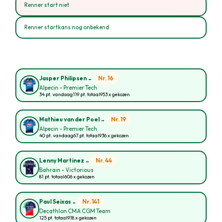
Renner start niet
Renner startkans nog onbekend
-
Nr. 16
Jasper Philipsen
Alpecin - Premier Tech
34 pt. vandaag
119 pt. totaal
953 x gekozen
-
Nr. 19
Mathieu van der Poel
Alpecin - Premier Tech
40 pt. vandaag
67 pt. totaal
936 x gekozen
-
Nr. 44
Lenny Martinez
Bahrain - Victorious
81 pt. totaal
606 x gekozen
-
Nr. 141
Paul Seixas
Decathlon CMA CGM Team
125 pt. totaal
918 x gekozen