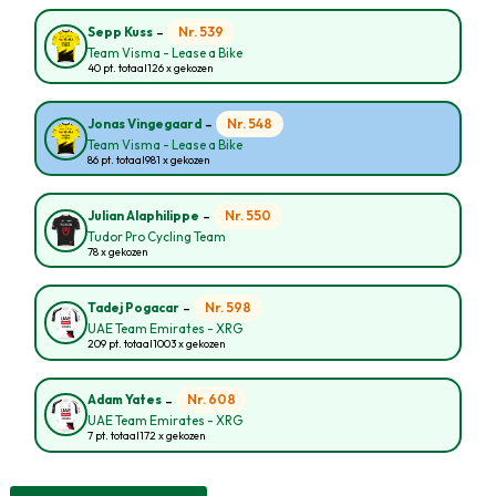
-
Nr. 539
Sepp Kuss
Team Visma - Lease a Bike
40 pt. totaal
126 x gekozen
-
Nr. 548
Jonas Vingegaard
Team Visma - Lease a Bike
86 pt. totaal
981 x gekozen
-
Nr. 550
Julian Alaphilippe
Tudor Pro Cycling Team
78 x gekozen
-
Nr. 598
Tadej Pogacar
UAE Team Emirates - XRG
209 pt. totaal
1003 x gekozen
-
Nr. 608
Adam Yates
UAE Team Emirates - XRG
7 pt. totaal
172 x gekozen