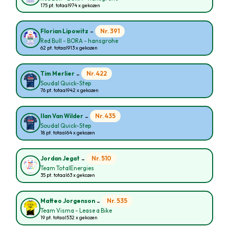
175 pt. totaal
974 x gekozen
-
Nr. 391
Florian Lipowitz
Red Bull - BORA - hansgrohe
62 pt. totaal
913 x gekozen
-
Nr. 422
Tim Merlier
Soudal Quick-Step
76 pt. totaal
942 x gekozen
-
Nr. 435
Ilan Van Wilder
Soudal Quick-Step
18 pt. totaal
64 x gekozen
-
Nr. 510
Jordan Jegat
Team TotalEnergies
35 pt. totaal
63 x gekozen
-
Nr. 535
Matteo Jorgenson
Team Visma - Lease a Bike
19 pt. totaal
532 x gekozen