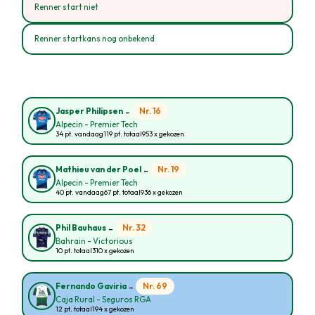
Renner start niet
Renner startkans nog onbekend
-
Nr. 16
Jasper Philipsen
Alpecin - Premier Tech
34 pt. vandaag
119 pt. totaal
953 x gekozen
-
Nr. 19
Mathieu van der Poel
Alpecin - Premier Tech
40 pt. vandaag
67 pt. totaal
936 x gekozen
-
Nr. 32
Phil Bauhaus
Bahrain - Victorious
10 pt. totaal
310 x gekozen
-
Nr. 69
Fernando Gaviria
Caja Rural - Seguros RGA
12 pt. totaal
194 x gekozen