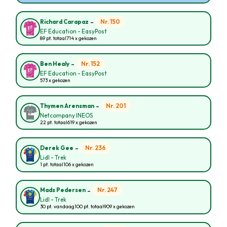
-
Nr. 150
Richard Carapaz
EF Education - EasyPost
89 pt. totaal
714 x gekozen
-
Nr. 152
Ben Healy
EF Education - EasyPost
573 x gekozen
-
Nr. 201
Thymen Arensman
Netcompany INEOS
22 pt. totaal
619 x gekozen
-
Nr. 236
Derek Gee
Lidl - Trek
1 pt. totaal
106 x gekozen
-
Nr. 247
Mads Pedersen
Lidl - Trek
30 pt. vandaag
100 pt. totaal
909 x gekozen