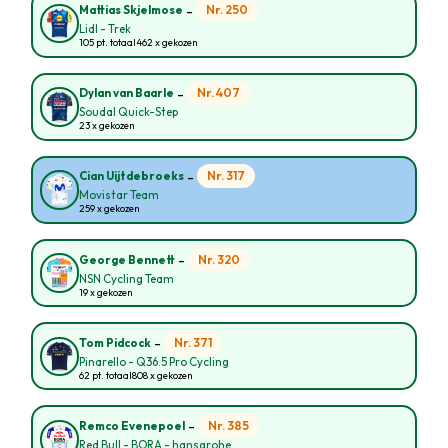
-
Nr. 250
Mattias Skjelmose
Lidl - Trek
105 pt. totaal
462 x gekozen
-
Nr. 407
Dylan van Baarle
Soudal Quick-Step
23 x gekozen
-
Nr. 317
Cian Uijtdebroeks
Movistar Team
259 x gekozen
-
Nr. 320
George Bennett
NSN Cycling Team
19 x gekozen
-
Nr. 371
Tom Pidcock
Pinarello - Q36.5 Pro Cycling
62 pt. totaal
808 x gekozen
-
Nr. 385
Remco Evenepoel
Red Bull - BORA - hansgrohe