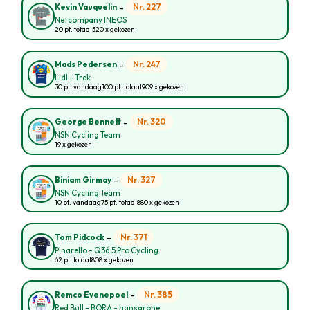
-
Nr. 227
Kevin Vauquelin
Netcompany INEOS
20 pt. totaal
520 x gekozen
-
Nr. 247
Mads Pedersen
Lidl - Trek
30 pt. vandaag
100 pt. totaal
909 x gekozen
-
Nr. 320
George Bennett
NSN Cycling Team
19 x gekozen
-
Nr. 327
Biniam Girmay
NSN Cycling Team
10 pt. vandaag
75 pt. totaal
880 x gekozen
-
Nr. 371
Tom Pidcock
Pinarello - Q36.5 Pro Cycling
62 pt. totaal
808 x gekozen
-
Nr. 385
Remco Evenepoel
Red Bull - BORA - hansgrohe