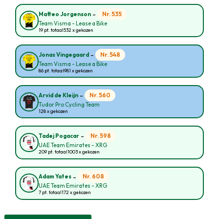
-
Nr. 535
Matteo Jorgenson
Team Visma - Lease a Bike
19 pt. totaal
532 x gekozen
-
Nr. 548
Jonas Vingegaard
Team Visma - Lease a Bike
86 pt. totaal
981 x gekozen
-
Nr. 560
Arvid de Kleijn
Tudor Pro Cycling Team
128 x gekozen
-
Nr. 598
Tadej Pogacar
UAE Team Emirates - XRG
209 pt. totaal
1003 x gekozen
-
Nr. 608
Adam Yates
UAE Team Emirates - XRG
7 pt. totaal
172 x gekozen