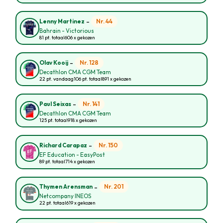
-
Nr. 44
Lenny Martinez
Bahrain - Victorious
81 pt. totaal
606 x gekozen
-
Nr. 128
Olav Kooij
Decathlon CMA CGM Team
22 pt. vandaag
106 pt. totaal
891 x gekozen
-
Nr. 141
Paul Seixas
Decathlon CMA CGM Team
125 pt. totaal
918 x gekozen
-
Nr. 150
Richard Carapaz
EF Education - EasyPost
89 pt. totaal
714 x gekozen
-
Nr. 201
Thymen Arensman
Netcompany INEOS
22 pt. totaal
619 x gekozen