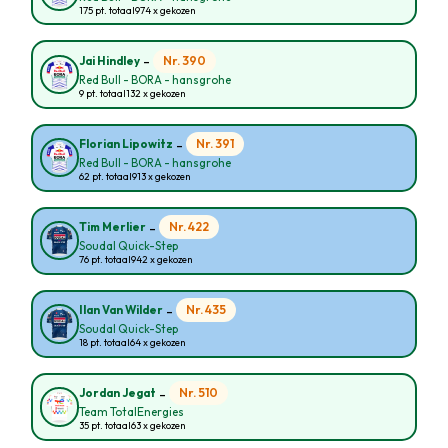
175 pt. totaal
974 x gekozen
-
Nr. 390
Jai Hindley
Red Bull - BORA - hansgrohe
9 pt. totaal
132 x gekozen
-
Nr. 391
Florian Lipowitz
Red Bull - BORA - hansgrohe
62 pt. totaal
913 x gekozen
-
Nr. 422
Tim Merlier
Soudal Quick-Step
76 pt. totaal
942 x gekozen
-
Nr. 435
Ilan Van Wilder
Soudal Quick-Step
18 pt. totaal
64 x gekozen
-
Nr. 510
Jordan Jegat
Team TotalEnergies
35 pt. totaal
63 x gekozen