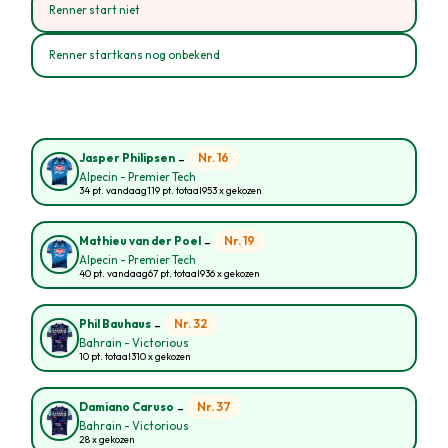
Renner start niet
Renner startkans nog onbekend
-
Nr. 16
Jasper Philipsen
Alpecin - Premier Tech
34 pt. vandaag
119 pt. totaal
953 x gekozen
-
Nr. 19
Mathieu van der Poel
Alpecin - Premier Tech
40 pt. vandaag
67 pt. totaal
936 x gekozen
-
Nr. 32
Phil Bauhaus
Bahrain - Victorious
10 pt. totaal
310 x gekozen
-
Nr. 37
Damiano Caruso
Bahrain - Victorious
28 x gekozen