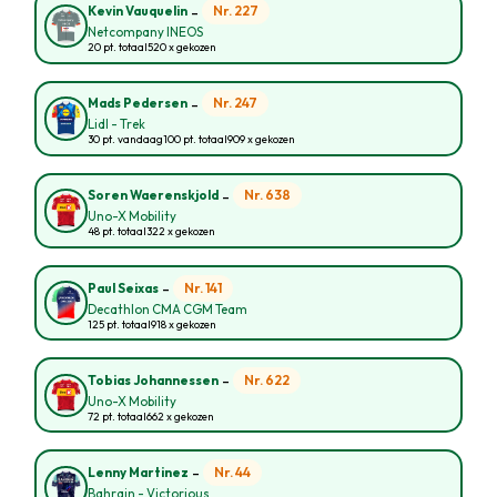
-
Nr. 227
Kevin Vauquelin
Netcompany INEOS
20 pt. totaal
520 x gekozen
-
Nr. 247
Mads Pedersen
Lidl - Trek
30 pt. vandaag
100 pt. totaal
909 x gekozen
-
Nr. 638
Soren Waerenskjold
Uno-X Mobility
48 pt. totaal
322 x gekozen
-
Nr. 141
Paul Seixas
Decathlon CMA CGM Team
125 pt. totaal
918 x gekozen
-
Nr. 622
Tobias Johannessen
Uno-X Mobility
72 pt. totaal
662 x gekozen
-
Nr. 44
Lenny Martinez
Bahrain - Victorious