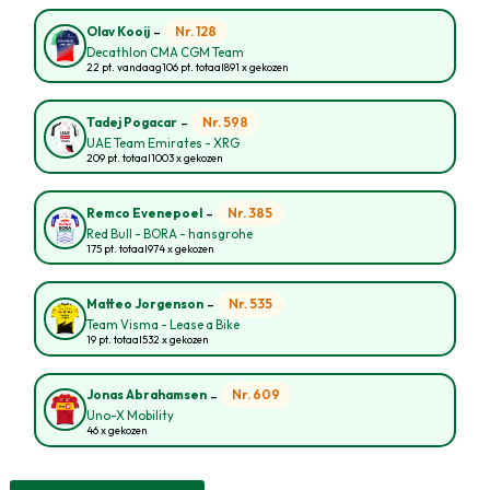
-
Nr. 128
Olav Kooij
Decathlon CMA CGM Team
22 pt. vandaag
106 pt. totaal
891 x gekozen
-
Nr. 598
Tadej Pogacar
UAE Team Emirates - XRG
209 pt. totaal
1003 x gekozen
-
Nr. 385
Remco Evenepoel
Red Bull - BORA - hansgrohe
175 pt. totaal
974 x gekozen
-
Nr. 535
Matteo Jorgenson
Team Visma - Lease a Bike
19 pt. totaal
532 x gekozen
-
Nr. 609
Jonas Abrahamsen
Uno-X Mobility
46 x gekozen