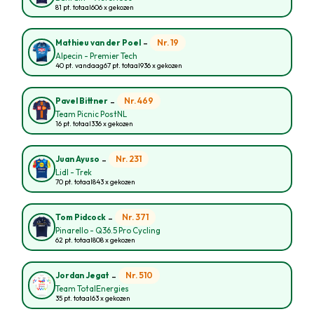
81 pt. totaal
606 x gekozen
-
Nr. 19
Mathieu van der Poel
Alpecin - Premier Tech
40 pt. vandaag
67 pt. totaal
936 x gekozen
-
Nr. 469
Pavel Bittner
Team Picnic PostNL
16 pt. totaal
336 x gekozen
-
Nr. 231
Juan Ayuso
Lidl - Trek
70 pt. totaal
843 x gekozen
-
Nr. 371
Tom Pidcock
Pinarello - Q36.5 Pro Cycling
62 pt. totaal
808 x gekozen
-
Nr. 510
Jordan Jegat
Team TotalEnergies
35 pt. totaal
63 x gekozen