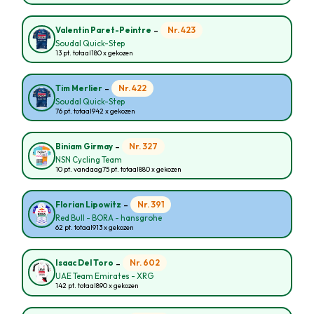
-
Nr. 423
Valentin Paret-Peintre
Soudal Quick-Step
13 pt. totaal
180 x gekozen
-
Nr. 422
Tim Merlier
Soudal Quick-Step
76 pt. totaal
942 x gekozen
-
Nr. 327
Biniam Girmay
NSN Cycling Team
10 pt. vandaag
75 pt. totaal
880 x gekozen
-
Nr. 391
Florian Lipowitz
Red Bull - BORA - hansgrohe
62 pt. totaal
913 x gekozen
-
Nr. 602
Isaac Del Toro
UAE Team Emirates - XRG
142 pt. totaal
890 x gekozen