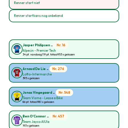
Renner start niet
Renner startkans nog onbekend
-
Nr. 16
Jasper Philipsen
Alpecin - Premier Tech
34 pt. vandaag
119 pt. totaal
953 x gekozen
-
Nr. 276
Arnaud De Lie
Lotto-Intermarche
393 x gekozen
-
Nr. 548
Jonas Vingegaard
Team Visma - Lease a Bike
86 pt. totaal
981 x gekozen
-
Nr. 457
Ben O’Connor
Team Jayco AlUla
193 x gekozen