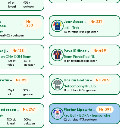
67 pt.
936 x
totaal
gekozen
-
s
Nr.
Nr. 231
Juan Ayuso
-
250
ose
Lidl - Trek
rek
70 pt. totaal
843 x gekozen
taal
462 x gekozen
-
-
Nr. 128
Nr. 469
oij
Pavel Bittner
lon CMA CGM Team
Team Picnic PostNL
106 pt.
891 x
16 pt. totaal
336 x gekozen
totaal
gekozen
-
-
Nr. 95
Nr. 206
retin
Dorian Godon
Netcompany INEOS
55 pt.
355 x
11 pt. totaal
410 x gekozen
totaal
gekozen
-
-
Nr. 247
Nr. 391
Pedersen
Florian Lipowitz
rek
Red Bull - BORA - hansgrohe
100 pt.
909 x
62 pt. totaal
913 x gekozen
totaal
gekozen