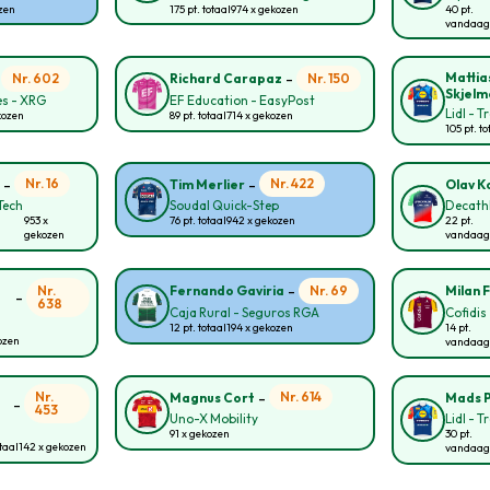
ozen
175 pt. totaal
974 x gekozen
40 pt.
vandaag
-
-
Mattia
Nr. 602
Nr. 150
Richard Carapaz
Skjelm
s - XRG
EF Education - EasyPost
Lidl - T
kozen
89 pt. totaal
714 x gekozen
105 pt. to
-
-
Nr. 16
Nr. 422
n
Tim Merlier
Olav Ko
Tech
Soudal Quick-Step
Decath
953 x
76 pt. totaal
942 x gekozen
22 pt.
gekozen
vandaag
-
Nr.
Nr. 69
Fernando Gaviria
Milan F
-
638
Caja Rural - Seguros RGA
Cofidis
12 pt. totaal
194 x gekozen
14 pt.
ozen
vandaag
-
Nr.
Nr. 614
Magnus Cort
Mads 
-
453
Uno-X Mobility
Lidl - T
91 x gekozen
30 pt.
otaal
142 x gekozen
vandaag