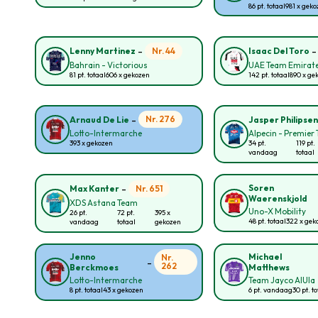
86 pt. totaal
981 x gek
-
Nr. 44
Lenny Martinez
Isaac Del Toro
Bahrain - Victorious
UAE Team Emirate
81 pt. totaal
606 x gekozen
142 pt. totaal
890 x ge
-
Nr. 276
Arnaud De Lie
Jasper Philipse
Lotto-Intermarche
Alpecin - Premier 
393 x gekozen
34 pt.
119 pt.
vandaag
totaal
-
Soren
Nr. 651
Max Kanter
Waerenskjold
XDS Astana Team
Uno-X Mobility
26 pt.
72 pt.
395 x
48 pt. totaal
322 x gek
vandaag
totaal
gekozen
Jenno
Michael
Nr.
-
262
Berckmoes
Matthews
Lotto-Intermarche
Team Jayco AlUla
8 pt. totaal
43 x gekozen
6 pt. vandaag
30 pt. t