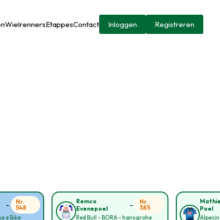
en
Wielrenners
Etappes
Contact
Inloggen
Registreren
Remco
Mathie
Nr.
Nr.
-
-
548
385
Evenepoel
Poel
e a Bike
Red Bull - BORA - hansgrohe
Alpecin