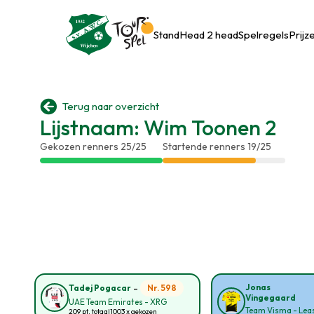
Stand
Head 2 head
Spelregels
Prijz

Terug naar overzicht
Lijstnaam: Wim Toonen 2
Gekozen renners 25/25
Startende renners 19/25
-
Jonas
Nr. 598
Tadej Pogacar
Vingegaard
UAE Team Emirates - XRG
Team Visma - Leas
209 pt. totaal
1003 x gekozen