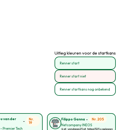
Uitleg kleuren voor de startkans
Renner start
Renner start niet
Renner startkans nog onbekend
-
u van der
Nr.
Nr. 205
Filippo Ganna
-
19
Netcompany INEOS
 - Premier Tech
4 pt. vandaag
25 pt. totaal
325 x gekozen