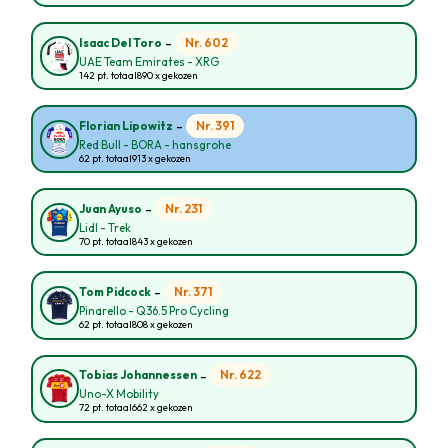
-
Nr. 602
Isaac Del Toro
UAE Team Emirates - XRG
142 pt. totaal
890 x gekozen
-
Nr. 391
Florian Lipowitz
Red Bull - BORA - hansgrohe
62 pt. totaal
913 x gekozen
-
Nr. 231
Juan Ayuso
Lidl - Trek
70 pt. totaal
843 x gekozen
-
Nr. 371
Tom Pidcock
Pinarello - Q36.5 Pro Cycling
62 pt. totaal
808 x gekozen
-
Nr. 622
Tobias Johannessen
Uno-X Mobility
72 pt. totaal
662 x gekozen