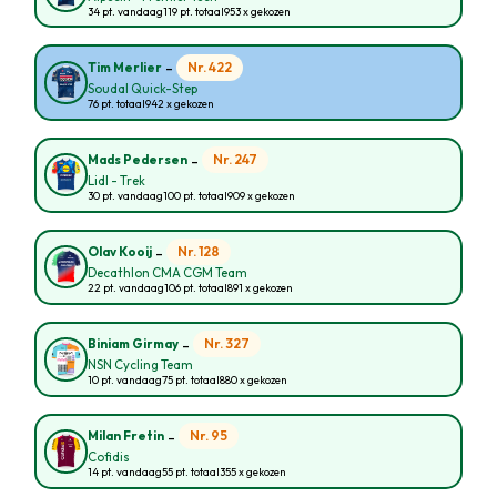
34 pt. vandaag
119 pt. totaal
953 x gekozen
-
Nr. 422
Tim Merlier
Soudal Quick-Step
76 pt. totaal
942 x gekozen
-
Nr. 247
Mads Pedersen
Lidl - Trek
30 pt. vandaag
100 pt. totaal
909 x gekozen
-
Nr. 128
Olav Kooij
Decathlon CMA CGM Team
22 pt. vandaag
106 pt. totaal
891 x gekozen
-
Nr. 327
Biniam Girmay
NSN Cycling Team
10 pt. vandaag
75 pt. totaal
880 x gekozen
-
Nr. 95
Milan Fretin
Cofidis
14 pt. vandaag
55 pt. totaal
355 x gekozen