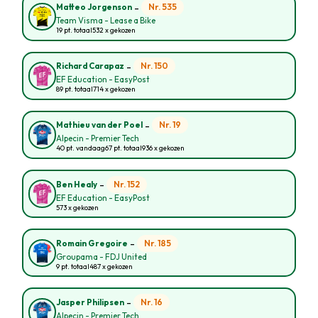
-
Nr. 535
Matteo Jorgenson
Team Visma - Lease a Bike
19 pt. totaal
532 x gekozen
-
Nr. 150
Richard Carapaz
EF Education - EasyPost
89 pt. totaal
714 x gekozen
-
Nr. 19
Mathieu van der Poel
Alpecin - Premier Tech
40 pt. vandaag
67 pt. totaal
936 x gekozen
-
Nr. 152
Ben Healy
EF Education - EasyPost
573 x gekozen
-
Nr. 185
Romain Gregoire
Groupama - FDJ United
9 pt. totaal
487 x gekozen
-
Nr. 16
Jasper Philipsen
Alpecin - Premier Tech