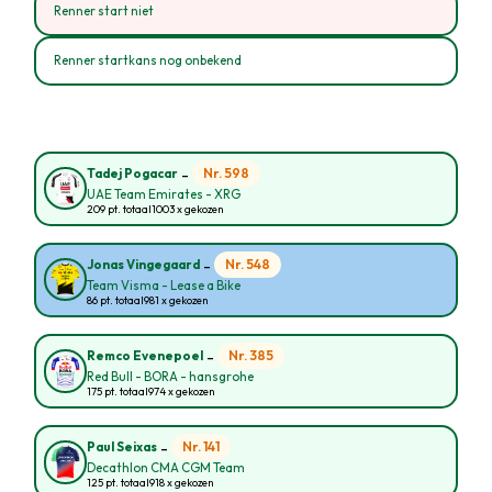
Renner start niet
Renner startkans nog onbekend
-
Nr. 598
Tadej Pogacar
UAE Team Emirates - XRG
209 pt. totaal
1003 x gekozen
-
Nr. 548
Jonas Vingegaard
Team Visma - Lease a Bike
86 pt. totaal
981 x gekozen
-
Nr. 385
Remco Evenepoel
Red Bull - BORA - hansgrohe
175 pt. totaal
974 x gekozen
-
Nr. 141
Paul Seixas
Decathlon CMA CGM Team
125 pt. totaal
918 x gekozen