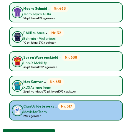
-
Nr. 463
Mauro Schmid
Team Jayco AlUla
54 pt. totaal
89 x gekozen
-
Nr. 32
Phil Bauhaus
Bahrain - Victorious
10 pt. totaal
310 x gekozen
-
Nr. 638
Soren Waerenskjold
Uno-X Mobility
48 pt. totaal
322 x gekozen
-
Nr. 651
Max Kanter
XDS Astana Team
26 pt. vandaag
72 pt. totaal
395 x gekozen
-
Nr. 317
Cian Uijtdebroeks
Movistar Team
259 x gekozen