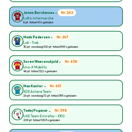
-
Nr. 262
Jenno Berckmoes
Lotto-Intermarche
8 pt. totaal
43 x gekozen
-
Nr. 247
Mads Pedersen
Lidl - Trek
30 pt. vandaag
100 pt. totaal
909 x gekozen
-
Nr. 638
Soren Waerenskjold
Uno-X Mobility
48 pt. totaal
322 x gekozen
-
Nr. 651
Max Kanter
XDS Astana Team
26 pt. vandaag
72 pt. totaal
395 x gekozen
-
Nr. 598
Tadej Pogacar
UAE Team Emirates - XRG
209 pt. totaal
1003 x gekozen