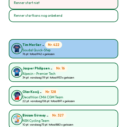
Renner start niet
Renner startkans nog onbekend
-
Nr. 422
Tim Merlier
Soudal Quick-Step
76 pt. totaal
942 x gekozen
-
Nr. 16
Jasper Philipsen
Alpecin - Premier Tech
34 pt. vandaag
119 pt. totaal
953 x gekozen
-
Nr. 128
Olav Kooij
Decathlon CMA CGM Team
22 pt. vandaag
106 pt. totaal
891 x gekozen
-
Nr. 327
Biniam Girmay
NSN Cycling Team
10 pt. vandaag
75 pt. totaal
880 x gekozen