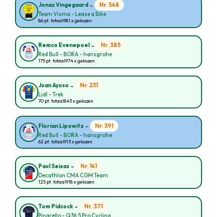
-
Nr. 548
Jonas Vingegaard
Team Visma - Lease a Bike
86 pt. totaal
981 x gekozen
-
Nr. 385
Remco Evenepoel
Red Bull - BORA - hansgrohe
175 pt. totaal
974 x gekozen
-
Nr. 231
Juan Ayuso
Lidl - Trek
70 pt. totaal
843 x gekozen
-
Nr. 391
Florian Lipowitz
Red Bull - BORA - hansgrohe
62 pt. totaal
913 x gekozen
-
Nr. 141
Paul Seixas
Decathlon CMA CGM Team
125 pt. totaal
918 x gekozen
-
Nr. 371
Tom Pidcock
Pinarello - Q36.5 Pro Cycling