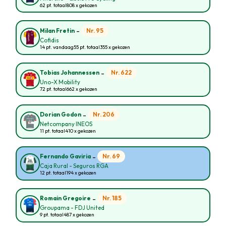
62 pt. totaal
808 x gekozen
-
Nr. 95
Milan Fretin
Cofidis
14 pt. vandaag
55 pt. totaal
355 x gekozen
-
Nr. 622
Tobias Johannessen
Uno-X Mobility
72 pt. totaal
662 x gekozen
-
Nr. 206
Dorian Godon
Netcompany INEOS
11 pt. totaal
410 x gekozen
-
Nr. 69
Fernando Gaviria
Caja Rural - Seguros RGA
12 pt. totaal
194 x gekozen
-
Nr. 185
Romain Gregoire
Groupama - FDJ United
9 pt. totaal
487 x gekozen