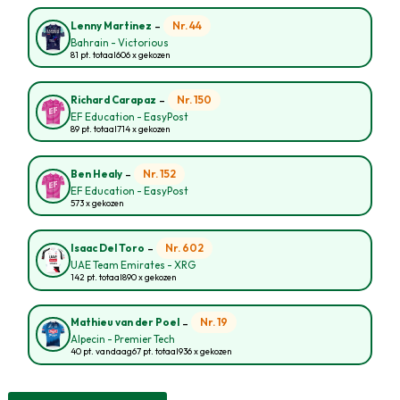
-
Nr. 44
Lenny Martinez
Bahrain - Victorious
81 pt. totaal
606 x gekozen
-
Nr. 150
Richard Carapaz
EF Education - EasyPost
89 pt. totaal
714 x gekozen
-
Nr. 152
Ben Healy
EF Education - EasyPost
573 x gekozen
-
Nr. 602
Isaac Del Toro
UAE Team Emirates - XRG
142 pt. totaal
890 x gekozen
-
Nr. 19
Mathieu van der Poel
Alpecin - Premier Tech
40 pt. vandaag
67 pt. totaal
936 x gekozen