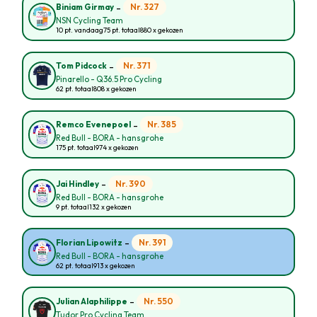
-
Nr. 327
Biniam Girmay
NSN Cycling Team
10 pt. vandaag
75 pt. totaal
880 x gekozen
-
Nr. 371
Tom Pidcock
Pinarello - Q36.5 Pro Cycling
62 pt. totaal
808 x gekozen
-
Nr. 385
Remco Evenepoel
Red Bull - BORA - hansgrohe
175 pt. totaal
974 x gekozen
-
Nr. 390
Jai Hindley
Red Bull - BORA - hansgrohe
9 pt. totaal
132 x gekozen
-
Nr. 391
Florian Lipowitz
Red Bull - BORA - hansgrohe
62 pt. totaal
913 x gekozen
-
Nr. 550
Julian Alaphilippe
Tudor Pro Cycling Team