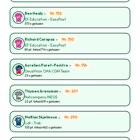
-
Nr. 152
Ben Healy
EF Education - EasyPost
573 x gekozen
-
Nr. 150
Richard Carapaz
EF Education - EasyPost
89 pt. totaal
714 x gekozen
-
Nr. 134
Aurelien Paret-Peintre
Decathlon CMA CGM Team
25 x gekozen
-
Nr. 201
Thymen Arensman
Netcompany INEOS
22 pt. totaal
619 x gekozen
-
Nr. 250
Mattias Skjelmose
Lidl - Trek
105 pt. totaal
462 x gekozen