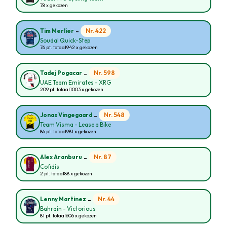
78 x gekozen
-
Nr. 422
Tim Merlier
Soudal Quick-Step
76 pt. totaal
942 x gekozen
-
Nr. 598
Tadej Pogacar
UAE Team Emirates - XRG
209 pt. totaal
1003 x gekozen
-
Nr. 548
Jonas Vingegaard
Team Visma - Lease a Bike
86 pt. totaal
981 x gekozen
-
Nr. 87
Alex Aranburu
Cofidis
2 pt. totaal
88 x gekozen
-
Nr. 44
Lenny Martinez
Bahrain - Victorious
81 pt. totaal
606 x gekozen