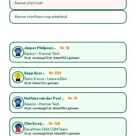
Renner start niet
Renner startkans nog onbekend
-
Nr. 16
Jasper Philipsen
Alpecin - Premier Tech
34 pt. vandaag
119 pt. totaal
953 x gekozen
-
Nr. 539
Sepp Kuss
Team Visma - Lease a Bike
40 pt. totaal
126 x gekozen
-
Nr. 19
Mathieu van der Poel
Alpecin - Premier Tech
40 pt. vandaag
67 pt. totaal
936 x gekozen
-
Nr. 128
Olav Kooij
Decathlon CMA CGM Team
22 pt. vandaag
106 pt. totaal
891 x gekozen