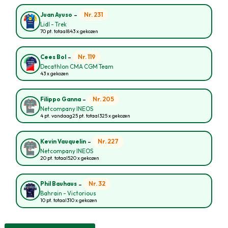
-
Nr. 231
Juan Ayuso
Lidl - Trek
70 pt. totaal
843 x gekozen
-
Nr. 119
Cees Bol
Decathlon CMA CGM Team
43 x gekozen
-
Nr. 205
Filippo Ganna
Netcompany INEOS
4 pt. vandaag
25 pt. totaal
325 x gekozen
-
Nr. 227
Kevin Vauquelin
Netcompany INEOS
20 pt. totaal
520 x gekozen
-
Nr. 32
Phil Bauhaus
Bahrain - Victorious
10 pt. totaal
310 x gekozen