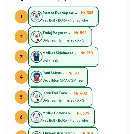
-
Nr. 385
Remco Evenepoel
1
Red Bull - BORA - hansgrohe
-
Nr. 598
Tadej Pogacar
2
UAE Team Emirates - XRG
-
Nr. 250
Mattias Skjelmose
3
Lidl - Trek
-
Nr. 141
Paul Seixas
4
Decathlon CMA CGM Team
-
Nr. 602
Isaac Del Toro
5
UAE Team Emirates - XRG
-
Nr. 379
Mattia Cattaneo
6
Red Bull - BORA - hansgrohe
-
Nr. 201
Thymen Arensman