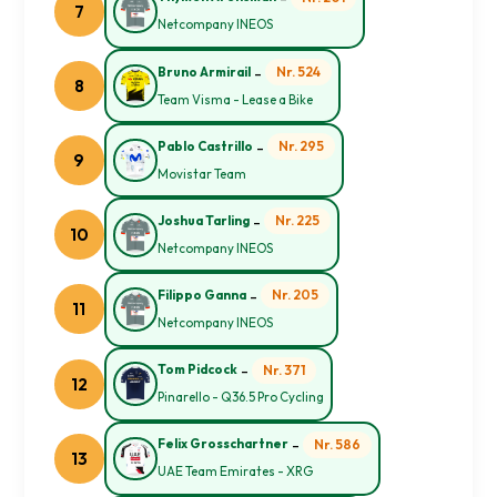
7
Netcompany INEOS
-
Nr. 524
Bruno Armirail
8
Team Visma - Lease a Bike
-
Nr. 295
Pablo Castrillo
9
Movistar Team
-
Nr. 225
Joshua Tarling
10
Netcompany INEOS
-
Nr. 205
Filippo Ganna
11
Netcompany INEOS
-
Nr. 371
Tom Pidcock
12
Pinarello - Q36.5 Pro Cycling
-
Nr. 586
Felix Grosschartner
13
UAE Team Emirates - XRG