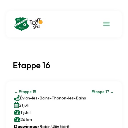
a
Etappe 16
←
Etappe 15
Etappe 17
→

Évian-les-Bains
-
Thonon-les-Bains

21 juli

Tijdrit

26 km
Dagwinnaar
Robin Ulijn tijdrit