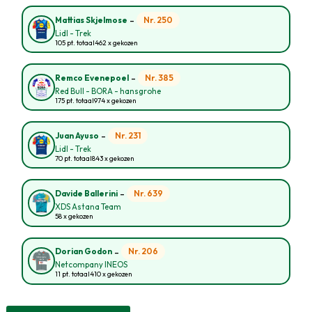
-
Nr. 250
Mattias Skjelmose
Lidl - Trek
105 pt. totaal
462 x gekozen
-
Nr. 385
Remco Evenepoel
Red Bull - BORA - hansgrohe
175 pt. totaal
974 x gekozen
-
Nr. 231
Juan Ayuso
Lidl - Trek
70 pt. totaal
843 x gekozen
-
Nr. 639
Davide Ballerini
XDS Astana Team
58 x gekozen
-
Nr. 206
Dorian Godon
Netcompany INEOS
11 pt. totaal
410 x gekozen