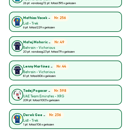
26 pt. vandaag
72 pt. totaal
395 x gekozen
-
Nr. 256
Mathias Vacek
Lidl - Trek
6 pt. totaal
229 x gekozen
-
Nr. 49
Matej Mohoric
Bahrain - Victorious
20 pt. vandaag
23 pt. totaal
79 x gekozen
-
Nr. 44
Lenny Martinez
Bahrain - Victorious
81 pt. totaal
606 x gekozen
-
Nr. 598
Tadej Pogacar
UAE Team Emirates - XRG
209 pt. totaal
1003 x gekozen
-
Nr. 236
Derek Gee
Lidl - Trek
1 pt. totaal
106 x gekozen