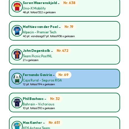
-
Nr. 638
Soren Waerenskjold
Uno-X Mobility
48 pt. totaal
322 x gekozen
-
Nr. 19
Mathieu van der Poel
Alpecin - Premier Tech
40 pt. vandaag
67 pt. totaal
936 x gekozen
-
Nr. 472
John Degenkolb
Team Picnic PostNL
21 x gekozen
-
Nr. 69
Fernando Gaviria
Caja Rural - Seguros RGA
12 pt. totaal
194 x gekozen
-
Nr. 32
Phil Bauhaus
Bahrain - Victorious
10 pt. totaal
310 x gekozen
-
Nr. 651
Max Kanter
XDS Astana Team