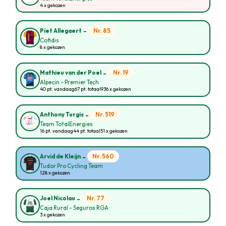
4 x gekozen
-
Nr. 85
Piet Allegaert
Cofidis
8 x gekozen
-
Nr. 19
Mathieu van der Poel
Alpecin - Premier Tech
40 pt. vandaag
67 pt. totaal
936 x gekozen
-
Nr. 519
Anthony Turgis
Team TotalEnergies
16 pt. vandaag
44 pt. totaal
51 x gekozen
-
Nr. 560
Arvid de Kleijn
Tudor Pro Cycling Team
128 x gekozen
-
Nr. 77
Joel Nicolau
Caja Rural - Seguros RGA
3 x gekozen