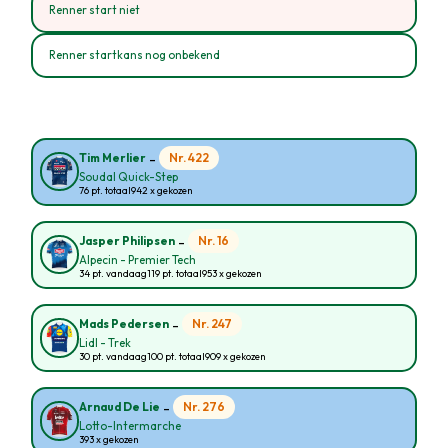
Renner start niet
Renner startkans nog onbekend
-
Nr. 422
Tim Merlier
Soudal Quick-Step
76 pt. totaal
942 x gekozen
-
Nr. 16
Jasper Philipsen
Alpecin - Premier Tech
34 pt. vandaag
119 pt. totaal
953 x gekozen
-
Nr. 247
Mads Pedersen
Lidl - Trek
30 pt. vandaag
100 pt. totaal
909 x gekozen
-
Nr. 276
Arnaud De Lie
Lotto-Intermarche
393 x gekozen