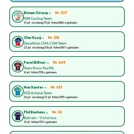
-
Nr. 327
Biniam Girmay
NSN Cycling Team
10 pt. vandaag
75 pt. totaal
880 x gekozen
-
Nr. 128
Olav Kooij
Decathlon CMA CGM Team
22 pt. vandaag
106 pt. totaal
891 x gekozen
-
Nr. 469
Pavel Bittner
Team Picnic PostNL
16 pt. totaal
336 x gekozen
-
Nr. 651
Max Kanter
XDS Astana Team
26 pt. vandaag
72 pt. totaal
395 x gekozen
-
Nr. 32
Phil Bauhaus
Bahrain - Victorious
10 pt. totaal
310 x gekozen