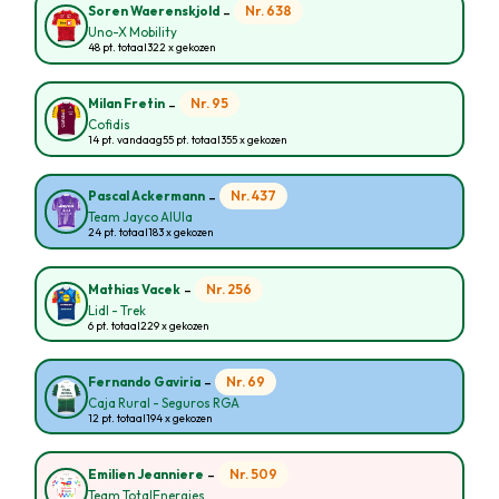
-
Nr. 638
Soren Waerenskjold
Uno-X Mobility
48 pt. totaal
322 x gekozen
-
Nr. 95
Milan Fretin
Cofidis
14 pt. vandaag
55 pt. totaal
355 x gekozen
-
Nr. 437
Pascal Ackermann
Team Jayco AlUla
24 pt. totaal
183 x gekozen
-
Nr. 256
Mathias Vacek
Lidl - Trek
6 pt. totaal
229 x gekozen
-
Nr. 69
Fernando Gaviria
Caja Rural - Seguros RGA
12 pt. totaal
194 x gekozen
-
Nr. 509
Emilien Jeanniere
Team TotalEnergies