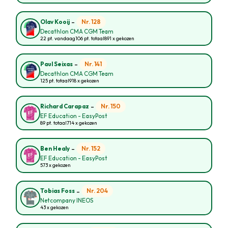
-
Nr. 128
Olav Kooij
Decathlon CMA CGM Team
22 pt. vandaag
106 pt. totaal
891 x gekozen
-
Nr. 141
Paul Seixas
Decathlon CMA CGM Team
125 pt. totaal
918 x gekozen
-
Nr. 150
Richard Carapaz
EF Education - EasyPost
89 pt. totaal
714 x gekozen
-
Nr. 152
Ben Healy
EF Education - EasyPost
573 x gekozen
-
Nr. 204
Tobias Foss
Netcompany INEOS
43 x gekozen