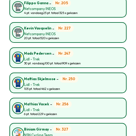
-
Nr. 205
Filippo Ganna
Netcompany INEOS
4 pt. vandaag
25 pt. totaal
325 x gekozen
-
Nr. 227
Kevin Vauquelin
Netcompany INEOS
20 pt. totaal
520 x gekozen
-
Nr. 247
Mads Pedersen
Lidl - Trek
30 pt. vandaag
100 pt. totaal
909 x gekozen
-
Nr. 250
Mattias Skjelmose
Lidl - Trek
105 pt. totaal
462 x gekozen
-
Nr. 256
Mathias Vacek
Lidl - Trek
6 pt. totaal
229 x gekozen
-
Nr. 327
Biniam Girmay
NSN Cycling Team