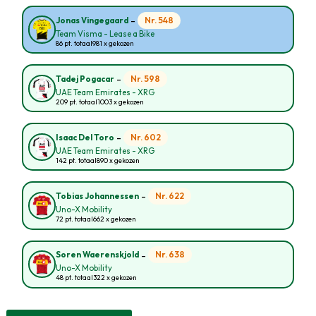
-
Nr. 548
Jonas Vingegaard
Team Visma - Lease a Bike
86 pt. totaal
981 x gekozen
-
Nr. 598
Tadej Pogacar
UAE Team Emirates - XRG
209 pt. totaal
1003 x gekozen
-
Nr. 602
Isaac Del Toro
UAE Team Emirates - XRG
142 pt. totaal
890 x gekozen
-
Nr. 622
Tobias Johannessen
Uno-X Mobility
72 pt. totaal
662 x gekozen
-
Nr. 638
Soren Waerenskjold
Uno-X Mobility
48 pt. totaal
322 x gekozen