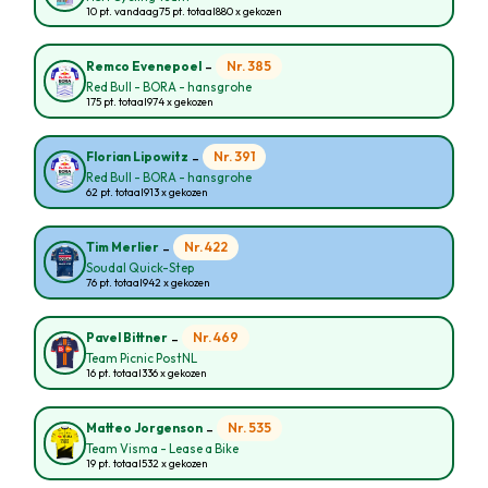
10 pt. vandaag
75 pt. totaal
880 x gekozen
-
Nr. 385
Remco Evenepoel
Red Bull - BORA - hansgrohe
175 pt. totaal
974 x gekozen
-
Nr. 391
Florian Lipowitz
Red Bull - BORA - hansgrohe
62 pt. totaal
913 x gekozen
-
Nr. 422
Tim Merlier
Soudal Quick-Step
76 pt. totaal
942 x gekozen
-
Nr. 469
Pavel Bittner
Team Picnic PostNL
16 pt. totaal
336 x gekozen
-
Nr. 535
Matteo Jorgenson
Team Visma - Lease a Bike
19 pt. totaal
532 x gekozen