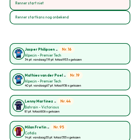
Renner start niet
Renner startkans nog onbekend
-
Nr. 16
Jasper Philipsen
Alpecin - Premier Tech
34 pt. vandaag
119 pt. totaal
953 x gekozen
-
Nr. 19
Mathieu van der Poel
Alpecin - Premier Tech
40 pt. vandaag
67 pt. totaal
936 x gekozen
-
Nr. 44
Lenny Martinez
Bahrain - Victorious
81 pt. totaal
606 x gekozen
-
Nr. 95
Milan Fretin
Cofidis
14 pt. vandaag
55 pt. totaal
355 x gekozen