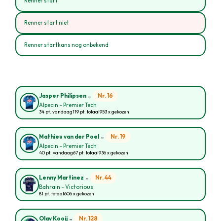
Renner start
Renner start niet
Renner startkans nog onbekend
-
Nr. 16
Jasper Philipsen
Alpecin - Premier Tech
34 pt. vandaag
119 pt. totaal
953 x gekozen
-
Nr. 19
Mathieu van der Poel
Alpecin - Premier Tech
40 pt. vandaag
67 pt. totaal
936 x gekozen
-
Nr. 44
Lenny Martinez
Bahrain - Victorious
81 pt. totaal
606 x gekozen
-
Nr. 128
Olav Kooij