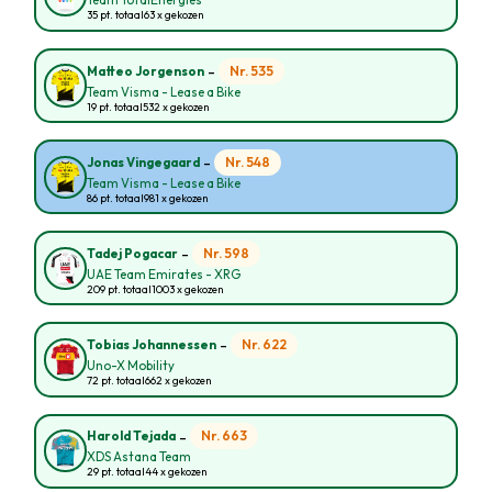
Team TotalEnergies
35 pt. totaal
63 x gekozen
-
Nr. 535
Matteo Jorgenson
Team Visma - Lease a Bike
19 pt. totaal
532 x gekozen
-
Nr. 548
Jonas Vingegaard
Team Visma - Lease a Bike
86 pt. totaal
981 x gekozen
-
Nr. 598
Tadej Pogacar
UAE Team Emirates - XRG
209 pt. totaal
1003 x gekozen
-
Nr. 622
Tobias Johannessen
Uno-X Mobility
72 pt. totaal
662 x gekozen
-
Nr. 663
Harold Tejada
XDS Astana Team
29 pt. totaal
44 x gekozen