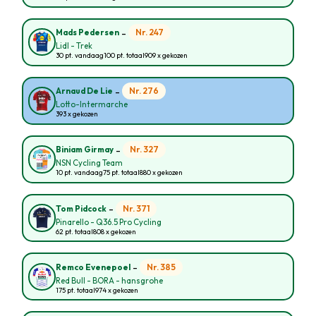
-
Nr. 247
Mads Pedersen
Lidl - Trek
30 pt. vandaag
100 pt. totaal
909 x gekozen
-
Nr. 276
Arnaud De Lie
Lotto-Intermarche
393 x gekozen
-
Nr. 327
Biniam Girmay
NSN Cycling Team
10 pt. vandaag
75 pt. totaal
880 x gekozen
-
Nr. 371
Tom Pidcock
Pinarello - Q36.5 Pro Cycling
62 pt. totaal
808 x gekozen
-
Nr. 385
Remco Evenepoel
Red Bull - BORA - hansgrohe
175 pt. totaal
974 x gekozen