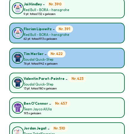
-
Nr. 390
Jai Hindley
Red Bull - BORA - hansgrohe
9 pt. totaal
132 x gekozen
-
Nr. 391
Florian Lipowitz
Red Bull - BORA - hansgrohe
62 pt. totaal
913 x gekozen
-
Nr. 422
Tim Merlier
Soudal Quick-Step
76 pt. totaal
942 x gekozen
-
Nr. 423
Valentin Paret-Peintre
Soudal Quick-Step
13 pt. totaal
180 x gekozen
-
Nr. 457
Ben O’Connor
Team Jayco AlUla
193 x gekozen
-
Nr. 510
Jordan Jegat