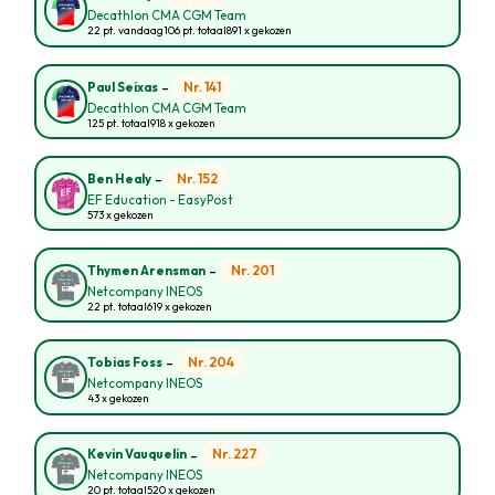
Decathlon CMA CGM Team
22 pt. vandaag
106 pt. totaal
891 x gekozen
-
Nr. 141
Paul Seixas
Decathlon CMA CGM Team
125 pt. totaal
918 x gekozen
-
Nr. 152
Ben Healy
EF Education - EasyPost
573 x gekozen
-
Nr. 201
Thymen Arensman
Netcompany INEOS
22 pt. totaal
619 x gekozen
-
Nr. 204
Tobias Foss
Netcompany INEOS
43 x gekozen
-
Nr. 227
Kevin Vauquelin
Netcompany INEOS
20 pt. totaal
520 x gekozen